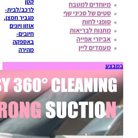
קטן
מיוחדים למטבח
לרכב/לבית-
סטים של סכיני שף
מגביר חמצן,
סופגי לחות
אוזון ויונים
מתנות לבריאות
חיובים-
אביזרי אפייה
באספקה
מעמדים ליין
מהירה
במבצע