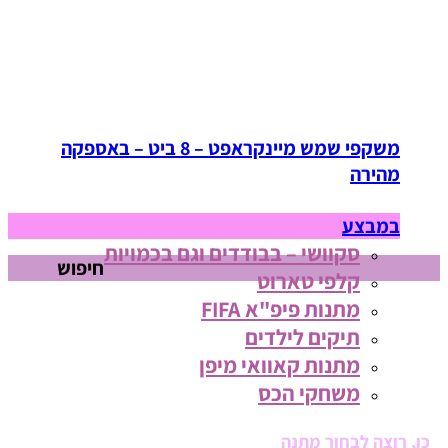
משקפי שמש מיינקראפט – 8 ביט – באספקה
מהירה
במבצע
סקוושי – בבודדים וגם בכמויות
חיפוש
קלפי טארוט
מתנות פיפ"א FIFA
מתנות
תיקים לילדים
מדליקות
מתנות קאוואי מיפן
לכל
משחקי הכס
המשפחה
כן, רוצה לבחור מתנה