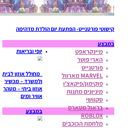
קישוטי פורטנייט- הפתעת יום הולדת מדהימה
במבצע
מיינקראפט
יופי ובריאות
הארי פוטר
פורטנייט
מחולל אוזון לבית
MARVEL מארוול
ולמשרד – מכשיר
פוקימון/פיקאצ'ו
אוזון ביתי – מטהר
מיניונים מתנות
אוויר ומים
סקוושי
בראול סטארס
במבצע
ROBLOX
מלחמת הכוכבים