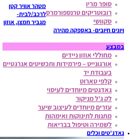
סופר מריו
מטהר אוויר קטן
רובוטריקים טרנספורמרס
לרכב/לבית-
סקוושי
מגביר חמצן, אוזון
ויונים חיובים- באספקה מהירה
במבצע
מחוללי אוזון ניידים
אורגונייט – פירמידות ותכשיטים אנרגטיים
בעבודת יד
קלפי טארוט
גאדגטים מיוחדים לעיסוי
לק ג'ל מניקור
עזרים מיוחדים לעיצוב שיער
מתנות לתינוקות ואימהות
לשמירה וטיפול בבריאות
גאדג'טים וכלים