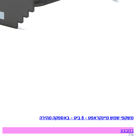
משקפי שמש מיינקראפט – 8 ביט – באספקה מהירה
במבצע