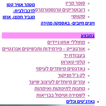
סופר מריו
מטהר אוויר קטן
רובוטריקים טרנספורמרס
לרכב/לבית-
סקוושי
מגביר חמצן, אוזון
ויונים חיובים- באספקה מהירה
במבצע
מחוללי אוזון ניידים
אורגונייט – פירמידות ותכשיטים אנרגטיים
בעבודת יד
קלפי טארוט
גאדגטים מיוחדים לעיסוי
לק ג'ל מניקור
עזרים מיוחדים לעיצוב שיער
מתנות לתינוקות ואימהות
לשמירה וטיפול בבריאות
גאדג'טים וכלים