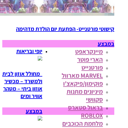
קישוטי פורטנייט- הפתעת יום הולדת מדהימה
במבצע
מיינקראפט
יופי ובריאות
הארי פוטר
פורטנייט
מחולל אוזון לבית
MARVEL מארוול
ולמשרד – מכשיר
פוקימון/פיקאצ'ו
אוזון ביתי – מטהר
מיניונים מתנות
אוויר ומים
סקוושי
בראול סטארס
במבצע
ROBLOX
מלחמת הכוכבים