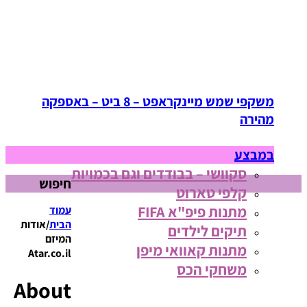
משקפי שמש מיינקראפט – 8 ביט – באספקה
מהירה
במבצע
סקוושי – בבודדים וגם בכמויות
חיפוש
קלפי טארוט
מתנות פיפ"א FIFA
עמוד
הבית
/
אודות
תיקים לילדים
המיזם
מתנות קאוואי מיפן
Atar.co.il
משחקי הכס
About