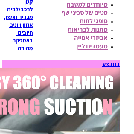
קטן
מיוחדים למטבח
לרכב/לבית-
סטים של סכיני שף
מגביר חמצן,
סופגי לחות
אוזון ויונים
מתנות לבריאות
חיובים-
אביזרי אפייה
באספקה
מעמדים ליין
מהירה
במבצע