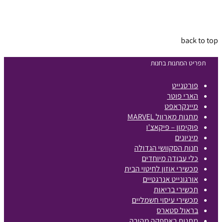
back to top
תפריט המתנות בחנות
פורטנייט
הארי פוטר
מיינקראפט
מתנות מארוול MARVEL
פוקימון – פיקאצ'ו
מיניונים
חנות הסקוושי הגדולה
כלי עבודה מיוחדים
מכשירי אוזון לחיטוי הבית
אורגונייט אנרגטיים
תכשירי בריאות
מכשירי עיסוי חשמליים
בראול סטארס
מתנות באספקה מהירה