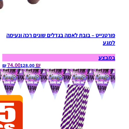
פורטנייט – בובת לאמה בגדלים שונים רכה ונעימה
למגע
במבצע
₪ 74.00
128.00‏ ₪