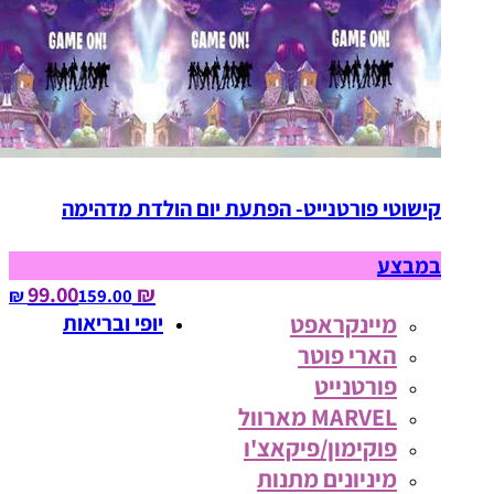
קישוטי פורטנייט- הפתעת יום הולדת מדהימה
במבצע
₪ 99.00
159.00‏ ₪
מיינקראפט
יופי ובריאות
הארי פוטר
פורטנייט
MARVEL מארוול
פוקימון/פיקאצ'ו
מיניונים מתנות