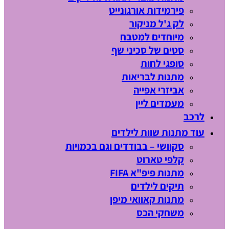
פירמידות אורגונייט
לק ג'ל מניקור
מיוחדים למטבח
סטים של סכיני שף
סופגי לחות
מתנות לבריאות
אביזרי אפייה
מעמדים ליין
לרכב
עוד מתנות שוות לילדים
סקוושי – בבודדים וגם בכמויות
קלפי טארוט
מתנות פיפ"א FIFA
תיקים לילדים
מתנות קאוואי מיפן
משחקי הכס