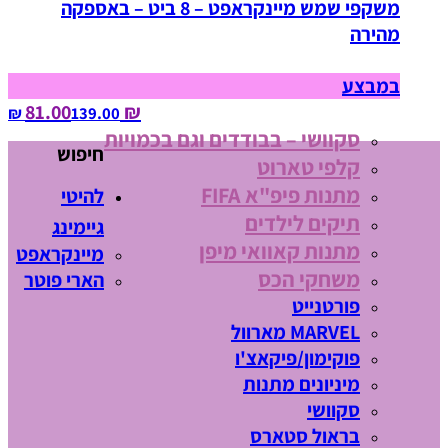
משקפי שמש מיינקראפט – 8 ביט – באספקה
מהירה
במבצע
₪ 81.00
139.00‏ ₪
סקוושי – בבודדים וגם בכמויות
חיפוש
קלפי טארוט
מתנות פיפ"א FIFA
להיטי
תיקים לילדים
גיימינג
מתנות קאוואי מיפן
מיינקראפט
משחקי הכס
הארי פוטר
פורטנייט
MARVEL מארוול
פוקימון/פיקאצ'ו
מיניונים מתנות
סקוושי
בראול סטארס