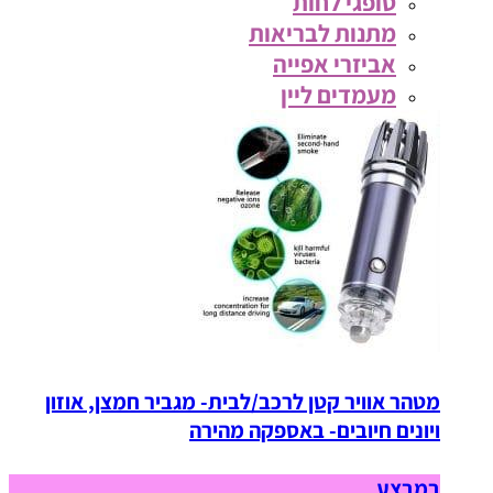
סופגי לחות
מתנות לבריאות
אביזרי אפייה
מעמדים ליין
מטהר אוויר קטן לרכב/לבית- מגביר חמצן, אוזון
ויונים חיובים- באספקה מהירה
במבצע