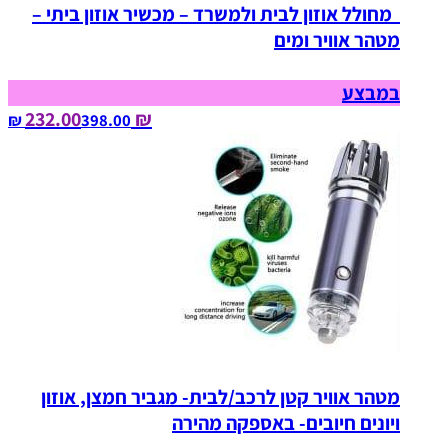
מחולל אוזון לבית ולמשרד – מכשיר אוזון ביתי –
מטהר אוויר ומים
במבצע
₪ 232.00
398.00‏ ₪
מטהר אוויר קטן לרכב/לבית- מגביר חמצן, אוזון
ויונים חיובים- באספקה מהירה