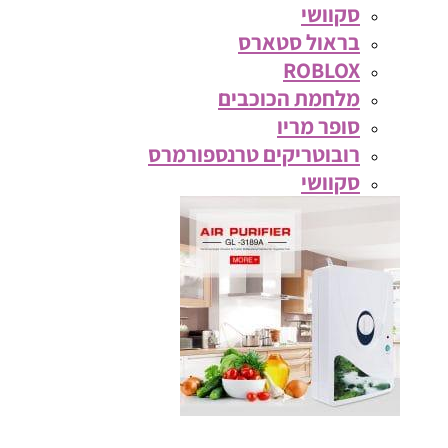
סקוושי
בראול סטארס
ROBLOX
מלחמת הכוכבים
סופר מריו
רובוטריקים טרנספורמרס
סקוושי