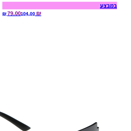
במבצע
₪ 79.00
104.00‏ ₪