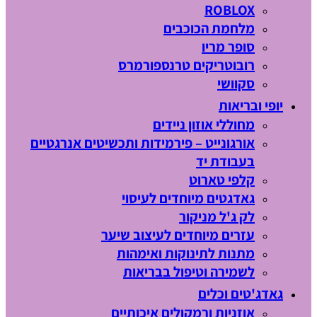
ROBLOX
מלחמת הכוכבים
סופר מריו
רובוטריקים טרנספורמרס
סקוושי
יופי ובריאות
מחוללי אוזון ניידים
אורגונייט – פירמידות ותכשיטים אנרגטיים
בעבודת יד
קלפי טארוט
גאדגטים מיוחדים לעיסוי
לק ג'ל מניקור
עזרים מיוחדים לעיצוב שיער
מתנות לתינוקות ואימהות
לשמירה וטיפול בבריאות
גאדג'טים וכלים
אוזניות ורמקולים איכותיים