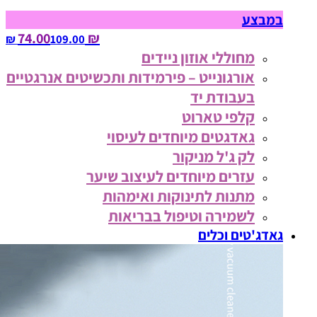
במבצע
₪ 74.00
109.00‏ ₪
מחוללי אוזון ניידים
אורגונייט – פירמידות ותכשיטים אנרגטיים
בעבודת יד
קלפי טארוט
גאדגטים מיוחדים לעיסוי
לק ג'ל מניקור
עזרים מיוחדים לעיצוב שיער
מתנות לתינוקות ואימהות
לשמירה וטיפול בבריאות
גאדג'טים וכלים