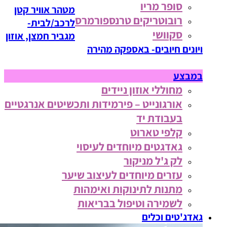
סופר מריו
מטהר אוויר קטן
רובוטריקים טרנספורמרס
לרכב/לבית-
סקוושי
מגביר חמצן, אוזון
ויונים חיובים- באספקה מהירה
במבצע
מחוללי אוזון ניידים
אורגונייט – פירמידות ותכשיטים אנרגטיים
בעבודת יד
קלפי טארוט
גאדגטים מיוחדים לעיסוי
לק ג'ל מניקור
עזרים מיוחדים לעיצוב שיער
מתנות לתינוקות ואימהות
לשמירה וטיפול בבריאות
גאדג'טים וכלים