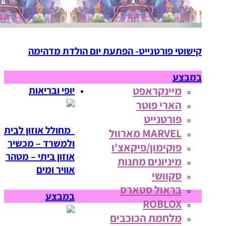
קישוטי פורטנייט- הפתעת יום הולדת מדהימה
במבצע
מיינקראפט
יופי ובריאות
הארי פוטר
פורטנייט
מחולל אוזון לבית
MARVEL מארוול
ולמשרד – מכשיר
פוקימון/פיקאצ'ו
אוזון ביתי – מטהר
מיניונים מתנות
אוויר ומים
סקוושי
בראול סטארס
במבצע
ROBLOX
מלחמת הכוכבים