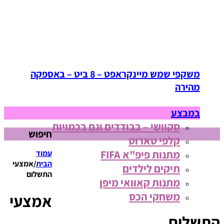
משקפי שמש מיינקראפט – 8 ביט – באספקה
מהירה
במבצע
סקוושי – בבודדים וגם בכמויות
חיפוש
קלפי טארוט
מתנות פיפ"א FIFA
עמוד
הבית
/
אמצעי
תיקים לילדים
התשלום
מתנות קאוואי מיפן
משחקי הכס
אמצעי
התשלום