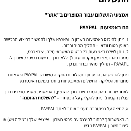
אמצעי התשלום עבור המוצרים ב
"אתר"
הם באמצעות PAYPAL
1. ניתן להיכנס באמצעות חשבון ה PAYPAL שלך ולהמשיך בביצוע הרכישה
באופן בטוח וודאי – תהליך מהיר וברור .
2. ניתן לשלם באמצעות כל כרטיס האשראי (ויזה, ישראכרט,
מסטרכארד,אמריקן אקספרס וכו') ללא צורך ברישום בסיסי /חשבון ל-
PAYAPL – תהליך מהיר וברור גם כן .
ניתן להרגיש את הביטחון בתשלום ובהפקדה משום ש PAYPAL היא אחת
מחברות הסליקה והתשלום המאובטחות ביותר בעולם האינטרנט.
לאחר שבחרת את המוצר שברצונך להזמין, ( או אספת מספר מוצרים דרך
עגלת הקניות) ניתן להקליק על הכפתור – "
להשלמת ההזמנה
"
א. לחיצה על כפתור זה תעביר אותך לאתר PAYPAL .
ב. באפשרותך לבחור להיכנס עם פרטי חשבון PAYPAL שלך (במידה ויש) או
ליצור חשבון PAYPAL חדש