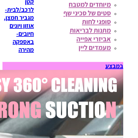
קטן
מיוחדים למטבח
לרכב/לבית-
סטים של סכיני שף
מגביר חמצן,
סופגי לחות
אוזון ויונים
מתנות לבריאות
חיובים-
אביזרי אפייה
באספקה
מעמדים ליין
מהירה
במבצע