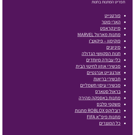
תפריט המתנות בחנות
פורטנייט
הארי פוטר
מיינקראפט
מתנות מארוול MARVEL
פוקימון – פיקאצ'ו
מיניונים
חנות הסקוושי הגדולה
כלי עבודה מיוחדים
מכשירי אוזון לחיטוי הבית
אורגונייט אנרגטיים
תכשירי בריאות
מכשירי עיסוי חשמליים
בראול סטארס
מתנות באספקה מהירה
משקפי סלבס
רובלוקס ROBLOX מתנות
מתנות פיפ"א FIFA
כל המוצרים