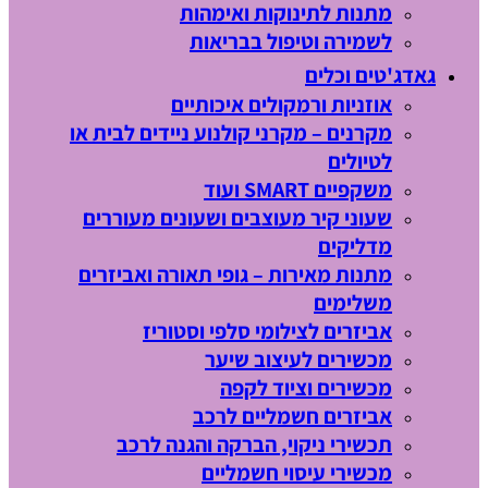
מתנות לתינוקות ואימהות
לשמירה וטיפול בבריאות
גאדג'טים וכלים
אוזניות ורמקולים איכותיים
מקרנים – מקרני קולנוע ניידים לבית או
לטיולים
משקפיים SMART ועוד
שעוני קיר מעוצבים ושעונים מעוררים
מדליקים
מתנות מאירות – גופי תאורה ואביזרים
משלימים
אביזרים לצילומי סלפי וסטוריז
מכשירים לעיצוב שיער
מכשירים וציוד לקפה
אביזרים חשמליים לרכב
תכשירי ניקוי, הברקה והגנה לרכב
מכשירי עיסוי חשמליים