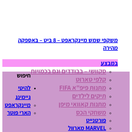
משקפי שמש מיינקראפט – 8 ביט – באספקה
מהירה
במבצע
סקוושי – בבודדים וגם בכמויות
חיפוש
קלפי טארוט
מתנות פיפ"א FIFA
להיטי
תיקים לילדים
גיימינג
מתנות קאוואי מיפן
מיינקראפט
משחקי הכס
הארי פוטר
פורטנייט
MARVEL מארוול