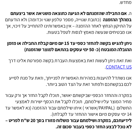
מחדש.
ה.
אם החבילה שהזמנתם לא הגיעה
כתוצאה משגיאה אשר ביצעתם
במהלך ההזמנה
(כתובת שגוייה, מספר טלפון שגוי וכדומה) ולא הודעתם
על התיקון הנחוץ לאחר ההזמנה – אין באפשרותינו להתחייב על זיכוי, אך
אנו מבטיחים שנעשה מאמץ לנסות לטפל בטעות.
ניתן להגיש בקשה להחזר כספי עד 15 יום מיום קבלת החבילה או מזמן
ההובלה המובטח (כ- 50 ימי עסקים בהתאם למוצר שהזמנת)
ואת זאת ניתן לעשות זאת באמצעות העברת בקשה מפורטת אלינו דרך
.
CONTACT US
אנו נשתדל להיענות במהירות האפשרית לפנייתך, וזאת על מנת לסייע
לכם בבקשתכם ולפתור זאת על הצד הטוב ביותר.
במקרה וההחזר הכספי שביקשתם יאושר, תוכלו לקבל החזר אך ורק עבור
מחיר המוצר עליו שילמתם, תוכלו לקבל את הכסף ישירות לאמצעי
התשלום (PAYPAL/אשראי ) איתו שילמתם עבור ההזמנה (נא לאפשר עד
14 ימי עסקים מיום אישור ההחזר עד לקבלתו).
לידיעתכם, במקרה ושילמתם עבור משלוח מזורז בסך 20 ש"ח לפריט –
לא נוכל לבצע החזר כספי בעבור סכום זה.