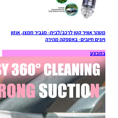
מטהר אוויר קטן לרכב/לבית- מגביר חמצן, אוזון
ויונים חיובים- באספקה מהירה
במבצע