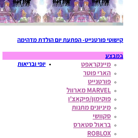
קישוטי פורטנייט- הפתעת יום הולדת מדהימה
במבצע
מיינקראפט
יופי ובריאות
הארי פוטר
פורטנייט
MARVEL מארוול
פוקימון/פיקאצ'ו
מיניונים מתנות
סקוושי
בראול סטארס
ROBLOX