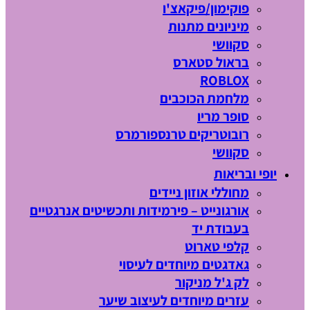
פוקימון/פיקאצ'ו
מיניונים מתנות
סקוושי
בראול סטארס
ROBLOX
מלחמת הכוכבים
סופר מריו
רובוטריקים טרנספורמרס
סקוושי
יופי ובריאות
מחוללי אוזון ניידים
אורגונייט – פירמידות ותכשיטים אנרגטיים
בעבודת יד
קלפי טארוט
גאדגטים מיוחדים לעיסוי
לק ג'ל מניקור
עזרים מיוחדים לעיצוב שיער