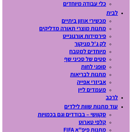
כלי עבודה מיוחדים
לבית
מכשירי אוזון ביתיים
מתנות מוצרי תאורה מדליקים
פירמידות אורגונייט
לק ג'ל מניקור
מיוחדים למטבח
סטים של סכיני שף
סופגי לחות
מתנות לבריאות
אביזרי אפייה
מעמדים ליין
לרכב
עוד מתנות שוות לילדים
סקוושי – בבודדים וגם בכמויות
קלפי טארוט
מתנות פיפ"א FIFA