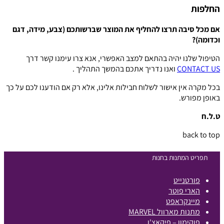
החלפות
אם מכל סיבה תרצו להחליף את המוצר שברשותכם (צבע, מידה, דגם
וכדומה)?
הטיפול שלנו יהיה בהתאם למצב האפשרי, אנא צרו עימנו קשר דרך
CONTACT US
ואנו נדריך אתכם בהמשך התהליך .
בכל מקרה אין אישור לשלוח חבילות אלינו, אלא רק אם הודענו לכם על כך
באופן מפורש.
ט.ל.ח
back to top
תפריט המתנות בחנות
פורטנייט
הארי פוטר
מיינקראפט
מתנות מארוול MARVEL
פוקימון – פיקאצ'ו