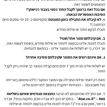
המאמצים לשמור זאת .
אם בכל זאת ברצונך לקבל החזר כספי בעבור רכישתך?
הסיבות האפשריות הבאות:
א.
לא קיבלת את החבילה בזמן המובטח
(מקסימום כ- 25 ימי עסקים מיום
ההזמנה )?
תוכלו לבקש החזר או שילוח מחדש.
ב. אם קיבלתם מוצר אחר/שגוי?
תוכלו לפנות אלינו בבקשה להחזר או שילוח מחדש, ונשמח לעשות זאת,
אך זיכרו, כי יש לשלוח את המוצר אלינו – בהתאם להנחיות.
ג. אם אינכם רוצים את המוצר שקיבלתם מסיבה אחרת?
יש לשלוח אלינו פנייה תוך 7 ימים מיום קבלת המוצר כך שיהיה ניתן לקבל
החזר.
וזאת רק לאחר שילוח החבילה עם המוצר המקורי (ללא שימוש) באריזתו
(על חשבונכם) – ההנחיות ייתקבלו בהמשך לפנייתכם אלינו.
ד. אם החבילה שהזמנתם לא הגיעה
כתוצאה מגורמים שאינם בשליטת
צוות – "Atar.co.il
" – במקרים כגון: לא עברה מכס, נתקעה בנמל, אבדה
בדואר, אסון טבע וכיו"ב? תוכלו לפנות אלינו בבקשה להחזר או שילוח