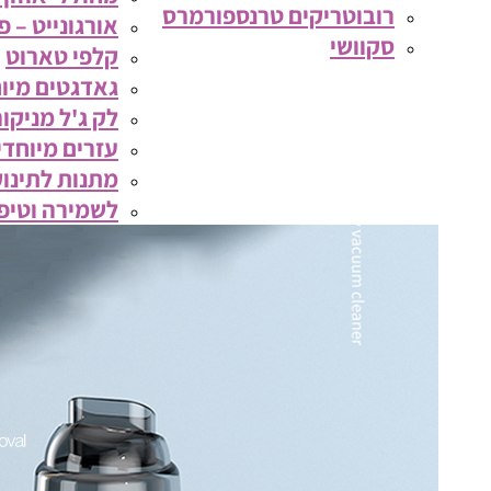
רובוטריקים טרנספורמרס
אורגונייט – 
סקוושי
קלפי טארוט
גאדגטים מיוח
לק ג'ל מניקור
עזרים מיוחדי
מתנות לתינוק
לשמירה וטיפ