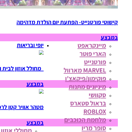
קישוטי פורטנייט- הפתעת יום הולדת מדהימה
במבצע
מיינקראפט
יופי ובריאות
הארי פוטר
פורטנייט
מחולל אוזון לבית ו
MARVEL מארוול
פוקימון/פיקאצ'ו
במבצע
מיניונים מתנות
סקוושי
בראול סטארס
מטהר אוויר קטן לרכ
ROBLOX
מלחמת הכוכבים
במבצע
סופר מריו
מחוללי אוזון 