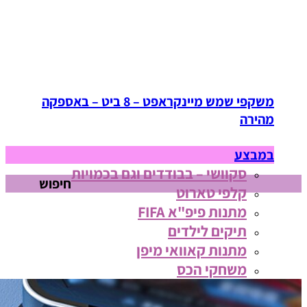
משקפי שמש מיינקראפט – 8 ביט – באספקה
מהירה
במבצע
סקוושי – בבודדים וגם בכמויות
חיפוש
קלפי טארוט
מתנות פיפ"א FIFA
תיקים לילדים
מתנות קאוואי מיפן
משחקי הכס