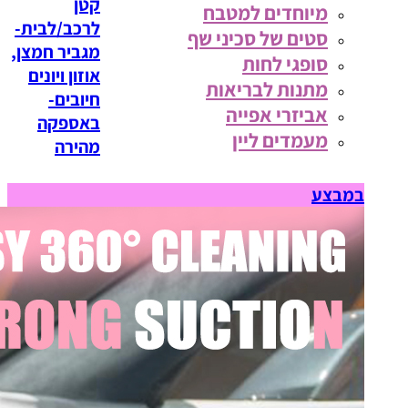
קטן
מיוחדים למטבח
לרכב/לבית-
סטים של סכיני שף
מגביר חמצן,
סופגי לחות
אוזון ויונים
מתנות לבריאות
חיובים-
אביזרי אפייה
באספקה
מעמדים ליין
מהירה
במבצע