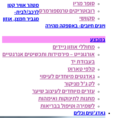
סופר מריו
מטהר אוויר קטן
רובוטריקים טרנספורמרס
לרכב/לבית-
סקוושי
מגביר חמצן, אוזון
ויונים חיובים- באספקה מהירה
במבצע
מחוללי אוזון ניידים
אורגונייט – פירמידות ותכשיטים אנרגטיים
בעבודת יד
קלפי טארוט
גאדגטים מיוחדים לעיסוי
לק ג'ל מניקור
עזרים מיוחדים לעיצוב שיער
מתנות לתינוקות ואימהות
לשמירה וטיפול בבריאות
גאדג'טים וכלים