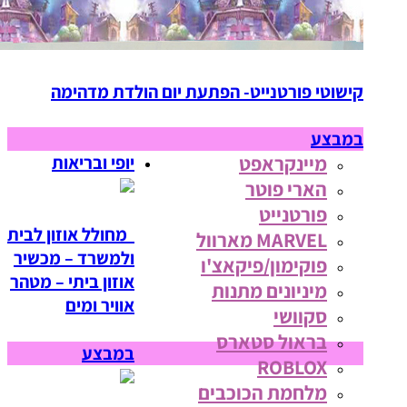
קישוטי פורטנייט- הפתעת יום הולדת מדהימה
במבצע
מיינקראפט
יופי ובריאות
הארי פוטר
פורטנייט
מחולל אוזון לבית
MARVEL מארוול
ולמשרד – מכשיר
פוקימון/פיקאצ'ו
אוזון ביתי – מטהר
מיניונים מתנות
אוויר ומים
סקוושי
בראול סטארס
במבצע
ROBLOX
מלחמת הכוכבים