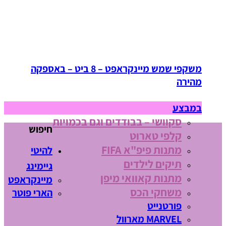
משקפי שמש מיינקראפט – 8 ביט – באספקה
מהירה
במבצע
סקוושי – בבודדים וגם בכמויות
חיפוש
קלפי טארוט
מתנות פיפ"א FIFA
להיטי
תיקים לילדים
גיימינג
מתנות קאוואי מיפן
מיינקראפט
משחקי הכס
הארי פוטר
פורטנייט
MARVEL מארוול