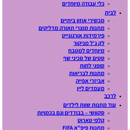
כלי עבודה מיוחדים
לבית
מכשירי אוזון ביתיים
מתנות מוצרי תאורה מדליקים
פירמידות אורגונייט
לק ג'ל מניקור
מיוחדים למטבח
סטים של סכיני שף
סופגי לחות
מתנות לבריאות
אביזרי אפייה
מעמדים ליין
לרכב
עוד מתנות שוות לילדים
סקוושי – בבודדים וגם בכמויות
קלפי טארוט
מתנות פיפ"א FIFA