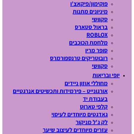
פוקימון/פיקאצ'ו
מיניונים מתנות
סקוושי
בראול סטארס
ROBLOX
מלחמת הכוכבים
סופר מריו
רובוטריקים טרנספורמרס
סקוושי
יופי ובריאות
מחוללי אוזון ניידים
אורגונייט – פירמידות ותכשיטים אנרגטיים
בעבודת יד
קלפי טארוט
גאדגטים מיוחדים לעיסוי
לק ג'ל מניקור
עזרים מיוחדים לעיצוב שיער