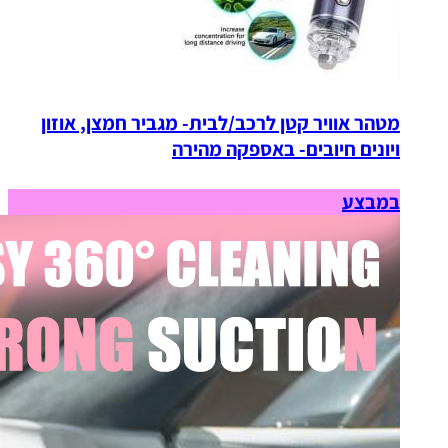
מטהר אוויר קטן לרכב/לבית- מגביר חמצן, אוזון
ויונים חיובים- באספקה מהירה
במבצע