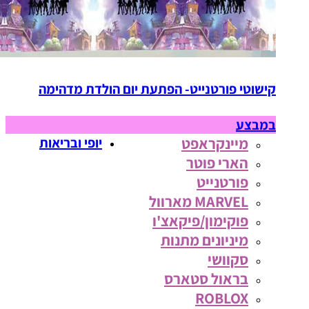
קישוטי פורטנייט- הפתעת יום הולדת מדהימה
במבצע
מיינקראפט
יופי ובריאות
הארי פוטר
פורטנייט
MARVEL מארוול
פוקימון/פיקאצ'ו
מיניונים מתנות
סקוושי
בראול סטארס
ROBLOX