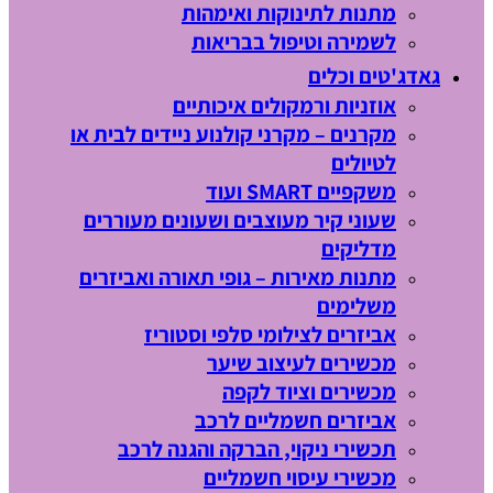
מתנות לתינוקות ואימהות
לשמירה וטיפול בבריאות
גאדג'טים וכלים
אוזניות ורמקולים איכותיים
מקרנים – מקרני קולנוע ניידים לבית או
לטיולים
משקפיים SMART ועוד
שעוני קיר מעוצבים ושעונים מעוררים
מדליקים
מתנות מאירות – גופי תאורה ואביזרים
משלימים
אביזרים לצילומי סלפי וסטוריז
מכשירים לעיצוב שיער
מכשירים וציוד לקפה
אביזרים חשמליים לרכב
תכשירי ניקוי, הברקה והגנה לרכב
מכשירי עיסוי חשמליים