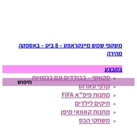
משקפי שמש מיינקראפט – 8 ביט – באספקה
מהירה
במבצע
סקוושי – בבודדים וגם בכמויות
חיפוש
קלפי טארוט
מתנות פיפ"א FIFA
תיקים לילדים
מתנות קאוואי מיפן
משחקי הכס