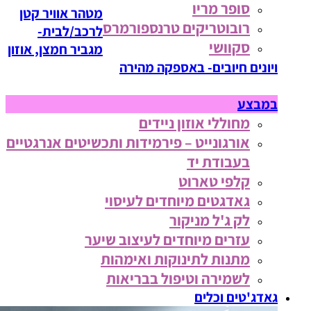
סופר מריו
מטהר אוויר קטן
רובוטריקים טרנספורמרס
לרכב/לבית-
סקוושי
מגביר חמצן, אוזון
ויונים חיובים- באספקה מהירה
במבצע
מחוללי אוזון ניידים
אורגונייט – פירמידות ותכשיטים אנרגטיים
בעבודת יד
קלפי טארוט
גאדגטים מיוחדים לעיסוי
לק ג'ל מניקור
עזרים מיוחדים לעיצוב שיער
מתנות לתינוקות ואימהות
לשמירה וטיפול בבריאות
גאדג'טים וכלים