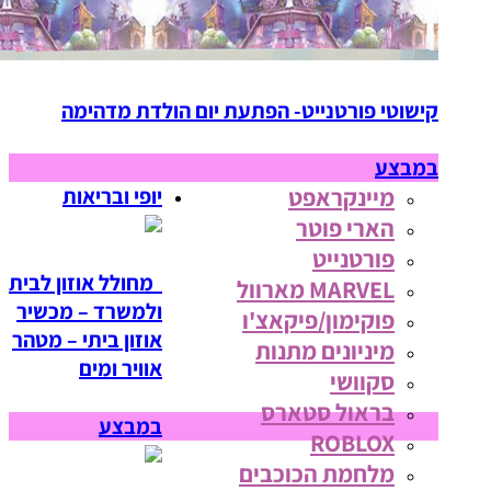
קישוטי פורטנייט- הפתעת יום הולדת מדהימה
במבצע
מיינקראפט
יופי ובריאות
הארי פוטר
פורטנייט
מחולל אוזון לבית
MARVEL מארוול
ולמשרד – מכשיר
פוקימון/פיקאצ'ו
אוזון ביתי – מטהר
מיניונים מתנות
אוויר ומים
סקוושי
בראול סטארס
במבצע
ROBLOX
מלחמת הכוכבים