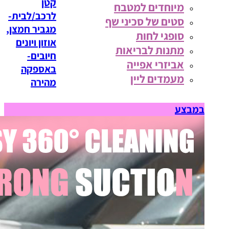
קטן
מיוחדים למטבח
לרכב/לבית-
סטים של סכיני שף
מגביר חמצן,
סופגי לחות
אוזון ויונים
מתנות לבריאות
חיובים-
אביזרי אפייה
באספקה
מעמדים ליין
מהירה
במבצע