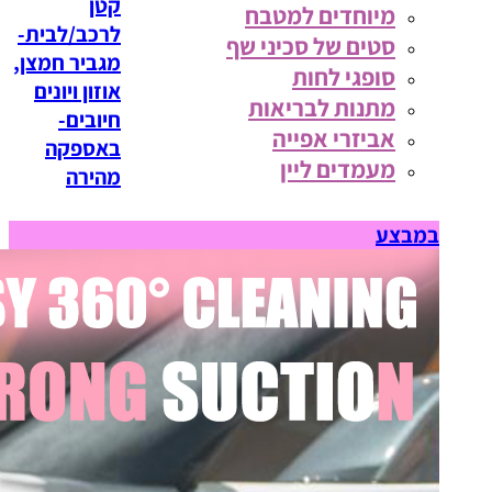
קטן
מיוחדים למטבח
לרכב/לבית-
סטים של סכיני שף
מגביר חמצן,
סופגי לחות
אוזון ויונים
מתנות לבריאות
חיובים-
אביזרי אפייה
באספקה
מעמדים ליין
מהירה
במבצע