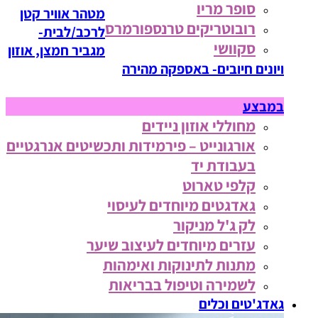
סופר מריו
מטהר אוויר קטן
רובוטריקים טרנספורמרס
לרכב/לבית-
סקוושי
מגביר חמצן, אוזון
ויונים חיובים- באספקה מהירה
במבצע
מחוללי אוזון ניידים
אורגונייט – פירמידות ותכשיטים אנרגטיים
בעבודת יד
קלפי טארוט
גאדגטים מיוחדים לעיסוי
לק ג'ל מניקור
עזרים מיוחדים לעיצוב שיער
מתנות לתינוקות ואימהות
לשמירה וטיפול בבריאות
גאדג'טים וכלים