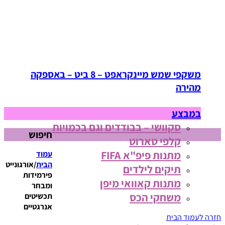
משקפי שמש מיינקראפט – 8 ביט – באספקה
מהירה
במבצע
סקוושי – בבודדים וגם בכמויות
חיפוש
קלפי טארוט
מתנות פיפ"א FIFA
עמוד
הבית
/
אורגונייט
תיקים לילדים
פירמידות
מתנות קאוואי מיפן
ומבחר
משחקי הכס
תכשיטים
אנרגטיים
חזרה לעמוד הבית