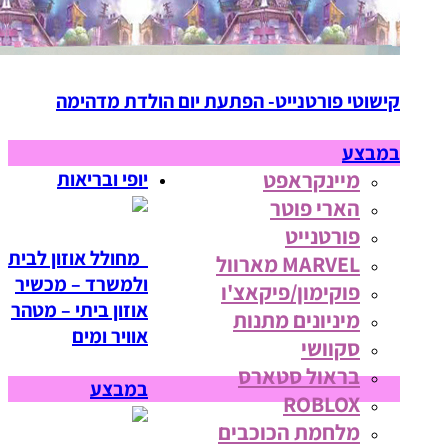
קישוטי פורטנייט- הפתעת יום הולדת מדהימה
במבצע
מיינקראפט
יופי ובריאות
הארי פוטר
פורטנייט
מחולל אוזון לבית
MARVEL מארוול
ולמשרד – מכשיר
פוקימון/פיקאצ'ו
אוזון ביתי – מטהר
מיניונים מתנות
אוויר ומים
סקוושי
בראול סטארס
במבצע
ROBLOX
מלחמת הכוכבים