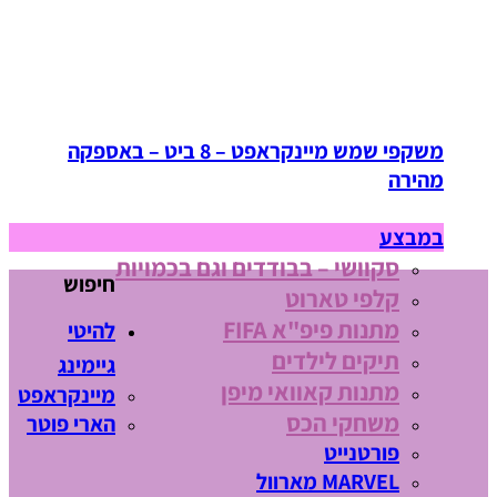
משקפי שמש מיינקראפט – 8 ביט – באספקה
מהירה
במבצע
סקוושי – בבודדים וגם בכמויות
חיפוש
קלפי טארוט
מתנות פיפ"א FIFA
להיטי
תיקים לילדים
גיימינג
מתנות קאוואי מיפן
מיינקראפט
משחקי הכס
הארי פוטר
פורטנייט
MARVEL מארוול