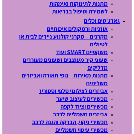
מתנות לתינוקות ואימהות
לשמירה וטיפול בבריאות
גאדג'טים וכלים
אוזניות ורמקולים איכותיים
מקרנים – מקרני קולנוע ניידים לבית או
לטיולים
משקפיים SMART ועוד
שעוני קיר מעוצבים ושעונים מעוררים
מדליקים
מתנות מאירות – גופי תאורה ואביזרים
משלימים
אביזרים לצילומי סלפי וסטוריז
מכשירים לעיצוב שיער
מכשירים וציוד לקפה
אביזרים חשמליים לרכב
תכשירי ניקוי, הברקה והגנה לרכב
מכשירי עיסוי חשמליים