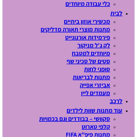
כלי עבודה מיוחדים
לבית
מכשירי אוזון ביתיים
מתנות מוצרי תאורה מדליקים
פירמידות אורגונייט
לק ג'ל מניקור
מיוחדים למטבח
סטים של סכיני שף
סופגי לחות
מתנות לבריאות
אביזרי אפייה
מעמדים ליין
לרכב
עוד מתנות שוות לילדים
סקוושי – בבודדים וגם בכמויות
קלפי טארוט
מתנות פיפ"א FIFA