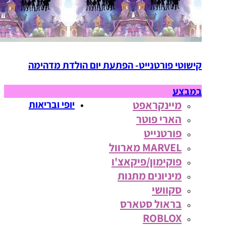
קישוטי פורטנייט- הפתעת יום הולדת מדהימה
במבצע
מיינקראפט
יופי ובריאות
הארי פוטר
פורטנייט
MARVEL מארוול
פוקימון/פיקאצ'ו
מיניונים מתנות
סקוושי
בראול סטארס
ROBLOX