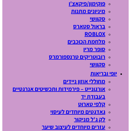
פוקימון/פיקאצ'ו
מיניונים מתנות
סקוושי
בראול סטארס
ROBLOX
מלחמת הכוכבים
סופר מריו
רובוטריקים טרנספורמרס
סקוושי
יופי ובריאות
מחוללי אוזון ניידים
אורגונייט – פירמידות ותכשיטים אנרגטיים
בעבודת יד
קלפי טארוט
גאדגטים מיוחדים לעיסוי
לק ג'ל מניקור
עזרים מיוחדים לעיצוב שיער