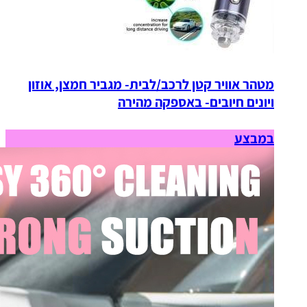
מטהר אוויר קטן לרכב/לבית- מגביר חמצן, אוזון
ויונים חיובים- באספקה מהירה
במבצע