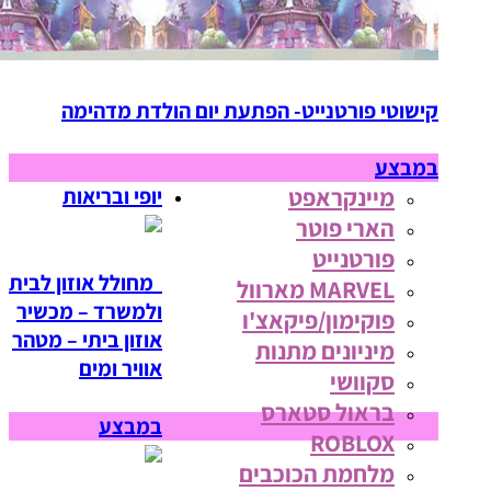
קישוטי פורטנייט- הפתעת יום הולדת מדהימה
במבצע
מיינקראפט
יופי ובריאות
הארי פוטר
פורטנייט
מחולל אוזון לבית
MARVEL מארוול
ולמשרד – מכשיר
פוקימון/פיקאצ'ו
אוזון ביתי – מטהר
מיניונים מתנות
אוויר ומים
סקוושי
בראול סטארס
במבצע
ROBLOX
מלחמת הכוכבים