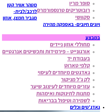
סופר מריו
מטהר אוויר קטן
רובוטריקים טרנספורמרס
לרכב/לבית-
סקוושי
מגביר חמצן, אוזון
ויונים חיובים- באספקה מהירה
במבצע
מחוללי אוזון ניידים
אורגונייט – פירמידות ותכשיטים אנרגטיים
בעבודת יד
קלפי טארוט
גאדגטים מיוחדים לעיסוי
לק ג'ל מניקור
עזרים מיוחדים לעיצוב שיער
מתנות לתינוקות ואימהות
לשמירה וטיפול בבריאות
גאדג'טים וכלים