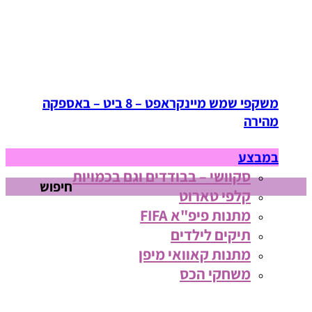
משקפי שמש מיינקראפט – 8 ביט – באספקה
מהירה
במבצע
סקוושי – בבודדים וגם בכמויות
חיפוש
קלפי טארוט
מתנות פיפ"א FIFA
תיקים לילדים
מתנות קאוואי מיפן
משחקי הכס