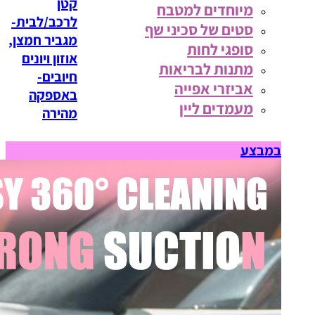
קטן
מיוחדים למטבח
לרכב/לבית-
סטים של סכיני שף
מגביר חמצן,
סופגי לחות
אוזון ויונים
מתנות לבריאות
חיובים-
אביזרי אפייה
באספקה
מעמדים ליין
מהירה
במבצע