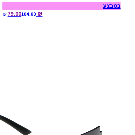
במבצע
₪ 79.00
104.00‏ ₪