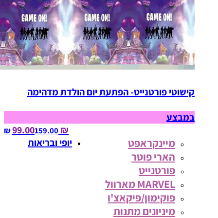
קישוטי פורטנייט- הפתעת יום הולדת מדהימה
במבצע
₪ 99.00
159.00‏ ₪
מיינקראפט
יופי ובריאות
הארי פוטר
פורטנייט
MARVEL מארוול
פוקימון/פיקאצ'ו
מיניונים מתנות