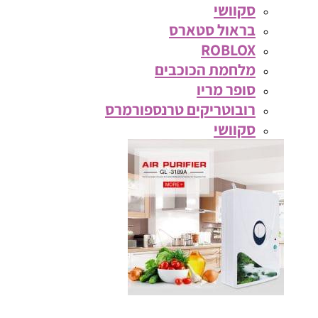
סקוושי
בראול סטארס
ROBLOX
מלחמת הכוכבים
סופר מריו
רובוטריקים טרנספורמרס
סקוושי