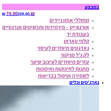
במבצע
₪ 74.00
109.00‏ ₪
מחוללי אוזון ניידים
אורגונייט – פירמידות ותכשיטים אנרגטיים
בעבודת יד
קלפי טארוט
גאדגטים מיוחדים לעיסוי
לק ג'ל מניקור
עזרים מיוחדים לעיצוב שיער
מתנות לתינוקות ואימהות
לשמירה וטיפול בבריאות
גאדג'טים וכלים