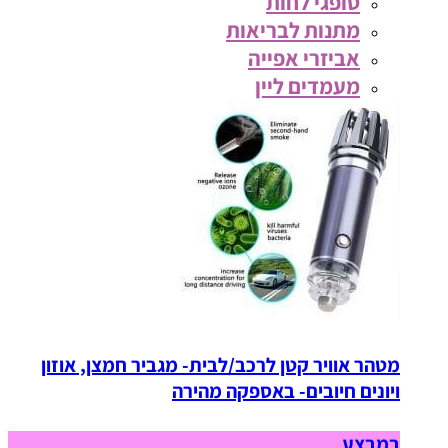
סופגי לחות
מתנות לבריאות
אביזרי אפייה
מעמדים ליין
מטהר אוויר קטן לרכב/לבית- מגביר חמצן, אוזון
ויונים חיובים- באספקה מהירה
במבצע