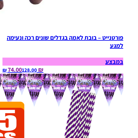
פורטנייט – בובת לאמה בגדלים שונים רכה ונעימה
למגע
במבצע
₪ 74.00
128.00‏ ₪