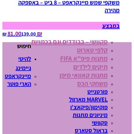
משקפי שמש מיינקראפט – 8 ביט – באספקה
מהירה
במבצע
₪ 81.00
139.00‏ ₪
סקוושי – בבודדים וגם בכמויות
חיפוש
קלפי טארוט
מתנות פיפ"א FIFA
להיטי
תיקים לילדים
גיימינג
מתנות קאוואי מיפן
מיינקראפט
משחקי הכס
הארי פוטר
פורטנייט
MARVEL מארוול
פוקימון/פיקאצ'ו
מיניונים מתנות
סקוושי
בראול סטארס