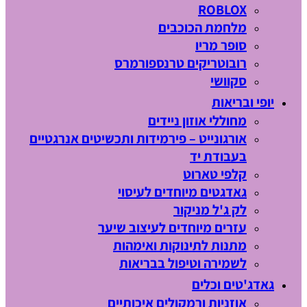
ROBLOX
מלחמת הכוכבים
סופר מריו
רובוטריקים טרנספורמרס
סקוושי
יופי ובריאות
מחוללי אוזון ניידים
אורגונייט – פירמידות ותכשיטים אנרגטיים
בעבודת יד
קלפי טארוט
גאדגטים מיוחדים לעיסוי
לק ג'ל מניקור
עזרים מיוחדים לעיצוב שיער
מתנות לתינוקות ואימהות
לשמירה וטיפול בבריאות
גאדג'טים וכלים
אוזניות ורמקולים איכותיים