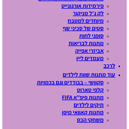
פירמידות אורגונייט
לק ג'ל מניקור
מיוחדים למטבח
סטים של סכיני שף
סופגי לחות
מתנות לבריאות
אביזרי אפייה
מעמדים ליין
לרכב
עוד מתנות שוות לילדים
סקוושי – בבודדים וגם בכמויות
קלפי טארוט
מתנות פיפ"א FIFA
תיקים לילדים
מתנות קאוואי מיפן
משחקי הכס