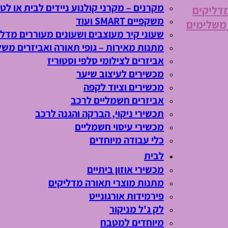
מקרנים – מקרני קולנוע ניידים לבית או לטי
מדליקים
משקפיים SMART ועוד
 משלימים
שעוני קיר מעוצבים ושעונים מעוררים מדלי
מתנות מאירות – גופי תאורה ואביזרים משל
אביזרים לצילומי סלפי וסטוריז
מכשירים לעיצוב שיער
מכשירים וציוד לקפה
אביזרים חשמליים לרכב
תכשירי ניקוי, הברקה והגנה לרכב
מכשירי עיסוי חשמליים
כלי עבודה מיוחדים
לבית
מכשירי אוזון ביתיים
מתנות מוצרי תאורה מדליקים
פירמידות אורגונייט
לק ג'ל מניקור
מיוחדים למטבח