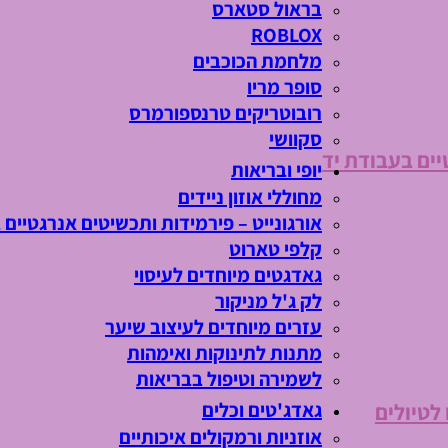
בראול סטארס
ROBLOX
מלחמת הכוכבים
סופר מריו
רובוטריקים טרנספורמרס
סקוושי
יים בעבודת יד
יופי ובריאות
מחוללי אוזון ניידים
אורגונייט – פירמידות ותכשיטים אנרגטיים 
קלפי טארוט
גאדגטים מיוחדים לעיסוי
לק ג'ל מניקור
עזרים מיוחדים לעיצוב שיער
מתנות לתינוקות ואימהות
לשמירה וטיפול בבריאות
גאדג'טים וכלים
 לטיולים
אוזניות ורמקולים איכותיים