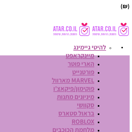
(₪)
להיטי גיימינג
מיינקראפט
הארי פוטר
פורטנייט
MARVEL מארוול
פוקימון/פיקאצ'ו
מיניונים מתנות
סקוושי
בראול סטארס
ROBLOX
מלחמת הכוכבים