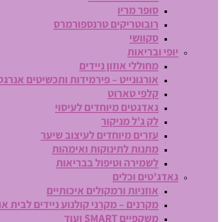
סופר מריו
רובוטריקים טרנספורמרס
סקוושי
יופי ובריאות
מחוללי אוזון ניידים
אורגונייט – פירמידות ותכשיטים אנרגט
קלפי טארוט
גאדגטים מיוחדים לעיסוי
לק ג'ל מניקור
עזרים מיוחדים לעיצוב שיער
מתנות לתינוקות ואימהות
לשמירה וטיפול בבריאות
גאדג'טים וכלים
אוזניות ורמקולים איכותיים
מקרנים – מקרני קולנוע ניידים לבית או
משקפיים SMART ועוד