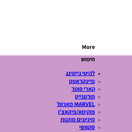
More
חיפוש
להיטי גיימינג
מיינקראפט
הארי פוטר
פורטנייט
MARVEL מארוול
פוקימון/פיקאצ'ו
מיניונים מתנות
סקוושי