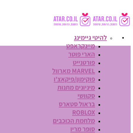
להיטי גיימינג
מיינקראפט
הארי פוטר
פורטנייט
MARVEL מארוול
פוקימון/פיקאצ'ו
מיניונים מתנות
סקוושי
בראול סטארס
ROBLOX
מלחמת הכוכבים
סופר מריו