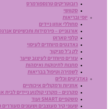
רובוטריקים טרנספורמרס
סקוושי
יופי ובריאות
מחוללי אוזון ניידים
אורגונייט – פירמידות ותכשיטים אנרגט
קלפי טארוט
גאדגטים מיוחדים לעיסוי
לק ג'ל מניקור
עזרים מיוחדים לעיצוב שיער
מתנות לתינוקות ואימהות
לשמירה וטיפול בבריאות
גאדג'טים וכלים
אוזניות ורמקולים איכותיים
מקרנים – מקרני קולנוע ניידים לבית או
משקפיים SMART ועוד
שעוני קיר מעוצבים ושעונים מעוררים 