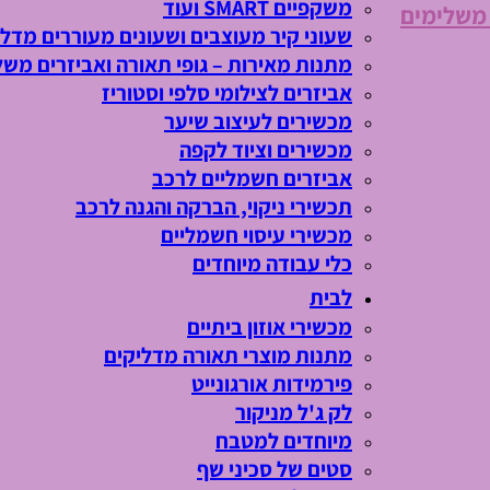
משקפיים SMART ועוד
 משלימים
שעוני קיר מעוצבים ושעונים מעוררים מדלי
מתנות מאירות – גופי תאורה ואביזרים משל
אביזרים לצילומי סלפי וסטוריז
מכשירים לעיצוב שיער
מכשירים וציוד לקפה
אביזרים חשמליים לרכב
תכשירי ניקוי, הברקה והגנה לרכב
מכשירי עיסוי חשמליים
כלי עבודה מיוחדים
לבית
מכשירי אוזון ביתיים
מתנות מוצרי תאורה מדליקים
פירמידות אורגונייט
לק ג'ל מניקור
מיוחדים למטבח
סטים של סכיני שף