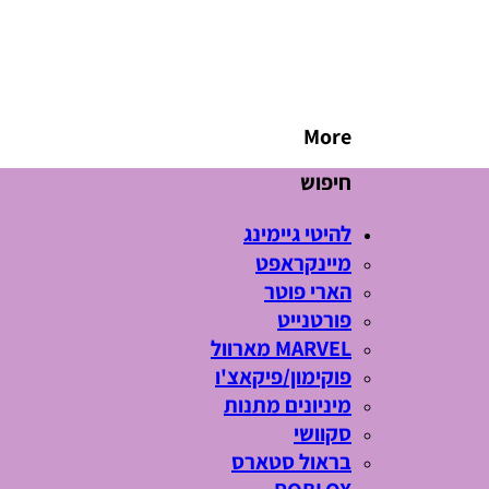
More
חיפוש
להיטי גיימינג
מיינקראפט
הארי פוטר
פורטנייט
MARVEL מארוול
פוקימון/פיקאצ'ו
מיניונים מתנות
סקוושי
בראול סטארס