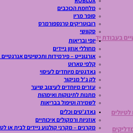
ROBLOX
מלחמת הכוכבים
סופר מריו
רובוטריקים טרנספורמרס
סקוושי
יים בעבודת יד
יופי ובריאות
מחוללי אוזון ניידים
אורגונייט – פירמידות ותכשיטים אנרגטיים 
קלפי טארוט
גאדגטים מיוחדים לעיסוי
לק ג'ל מניקור
עזרים מיוחדים לעיצוב שיער
מתנות לתינוקות ואימהות
לשמירה וטיפול בבריאות
גאדג'טים וכלים
 לטיולים
אוזניות ורמקולים איכותיים
מקרנים – מקרני קולנוע ניידים לבית או לטי
מדליקים