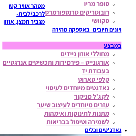
סופר מריו
מטהר אוויר קטן
רובוטריקים טרנספורמרס
לרכב/לבית-
סקוושי
מגביר חמצן, אוזון
ויונים חיובים- באספקה מהירה
במבצע
מחוללי אוזון ניידים
אורגונייט – פירמידות ותכשיטים אנרגטיים
בעבודת יד
קלפי טארוט
גאדגטים מיוחדים לעיסוי
לק ג'ל מניקור
עזרים מיוחדים לעיצוב שיער
מתנות לתינוקות ואימהות
לשמירה וטיפול בבריאות
גאדג'טים וכלים