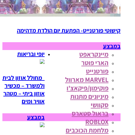
קישוטי פורטנייט- הפתעת יום הולדת מדהימה
במבצע
מיינקראפט
יופי ובריאות
הארי פוטר
פורטנייט
מחולל אוזון לבית
MARVEL מארוול
ולמשרד – מכשיר
פוקימון/פיקאצ'ו
אוזון ביתי – מטהר
מיניונים מתנות
אוויר ומים
סקוושי
בראול סטארס
במבצע
ROBLOX
מלחמת הכוכבים