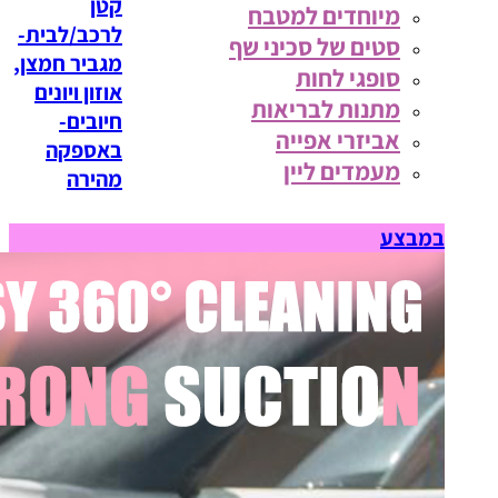
קטן
מיוחדים למטבח
לרכב/לבית-
סטים של סכיני שף
מגביר חמצן,
סופגי לחות
אוזון ויונים
מתנות לבריאות
חיובים-
אביזרי אפייה
באספקה
מעמדים ליין
מהירה
במבצע