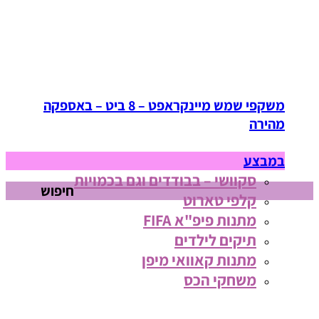
משקפי שמש מיינקראפט – 8 ביט – באספקה
מהירה
במבצע
סקוושי – בבודדים וגם בכמויות
חיפוש
קלפי טארוט
מתנות פיפ"א FIFA
תיקים לילדים
מתנות קאוואי מיפן
משחקי הכס