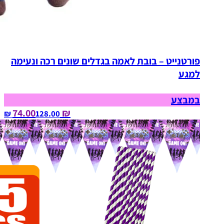
פורטנייט – בובת לאמה בגדלים שונים רכה ונעימה
למגע
במבצע
₪ 74.00
128.00‏ ₪