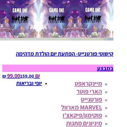
קישוטי פורטנייט- הפתעת יום הולדת מדהימה
במבצע
₪ 99.00
159.00‏ ₪
מיינקראפט
יופי ובריאות
הארי פוטר
פורטנייט
MARVEL מארוול
פוקימון/פיקאצ'ו
מיניונים מתנות