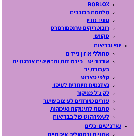
ROBLOX
מלחמת הכוכבים
סופר מריו
רובוטריקים טרנספורמרס
סקוושי
יופי ובריאות
מחוללי אוזון ניידים
אורגונייט – פירמידות ותכשיטים אנרגטיים
בעבודת יד
קלפי טארוט
גאדגטים מיוחדים לעיסוי
לק ג'ל מניקור
עזרים מיוחדים לעיצוב שיער
מתנות לתינוקות ואימהות
לשמירה וטיפול בבריאות
גאדג'טים וכלים
אוזניות ורמקולים איכותיים