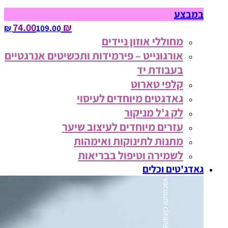
במבצע
₪ 74.00
109.00‏ ₪
מחוללי אוזון ניידים
אורגונייט – פירמידות ותכשיטים אנרגטיים
בעבודת יד
קלפי טארוט
גאדגטים מיוחדים לעיסוי
לק ג'ל מניקור
עזרים מיוחדים לעיצוב שיער
מתנות לתינוקות ואימהות
לשמירה וטיפול בבריאות
גאדג'טים וכלים