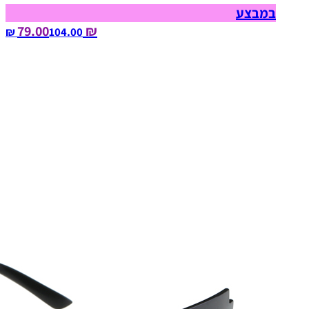
במבצע
₪ 79.00
104.00‏ ₪