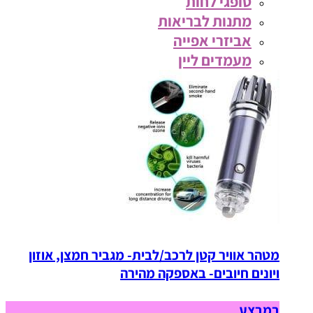
סופגי לחות
מתנות לבריאות
אביזרי אפייה
מעמדים ליין
מטהר אוויר קטן לרכב/לבית- מגביר חמצן, אוזון
ויונים חיובים- באספקה מהירה
במבצע