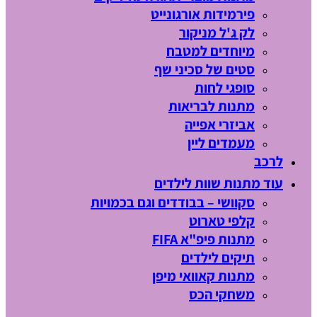
פירמידות אורגונייט
לק ג'ל מניקור
מיוחדים למטבח
סטים של סכיני שף
סופגי לחות
מתנות לבריאות
אביזרי אפייה
מעמדים ליין
לרכב
עוד מתנות שוות לילדים
סקוושי – בבודדים וגם בכמויות
קלפי טארוט
מתנות פיפ"א FIFA
תיקים לילדים
מתנות קאוואי מיפן
משחקי הכס