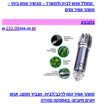
מחולל אוזון לבית ולמשרד – מכשיר אוזון ביתי –
מטהר אוויר ומים
במבצע
₪ 232.00
398.00‏ ₪
מטהר אוויר קטן לרכב/לבית- מגביר חמצן, אוזון
ויונים חיובים- באספקה מהירה