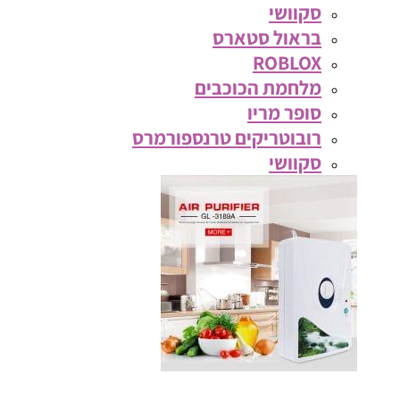
סקוושי
בראול סטארס
ROBLOX
מלחמת הכוכבים
סופר מריו
רובוטריקים טרנספורמרס
סקוושי