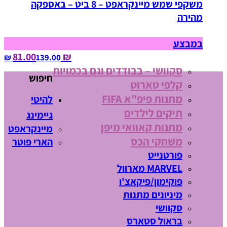
משקפי שמש מיינקראפט – 8 ביט – באספקה
מהירה
במבצע
₪ 81.00
139.00‏ ₪
סקוושי – בבודדים וגם בכמויות
חיפוש
קלפי טארוט
מתנות פיפ"א FIFA
להיטי
תיקים לילדים
גיימינג
מתנות קאוואי מיפן
מיינקראפט
משחקי הכס
הארי פוטר
פורטנייט
MARVEL מארוול
פוקימון/פיקאצ'ו
מיניונים מתנות
סקוושי
בראול סטארס