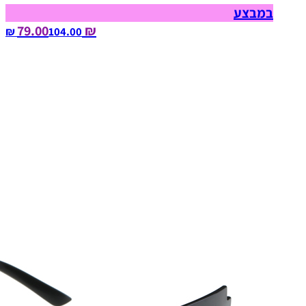
במבצע
₪ 79.00
104.00‏ ₪