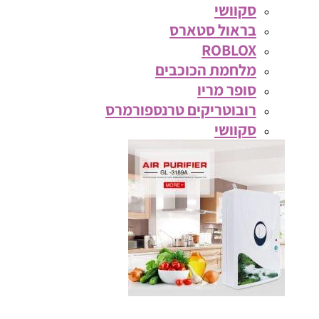
סקוושי
בראול סטארס
ROBLOX
מלחמת הכוכבים
סופר מריו
רובוטריקים טרנספורמרס
סקוושי