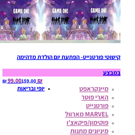
קישוטי פורטנייט- הפתעת יום הולדת מדהימה
במבצע
₪ 99.00
159.00‏ ₪
מיינקראפט
יופי ובריאות
הארי פוטר
פורטנייט
MARVEL מארוול
פוקימון/פיקאצ'ו
מיניונים מתנות