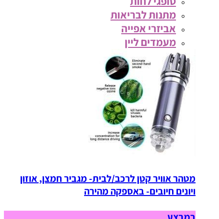
סופגי לחות
מתנות לבריאות
אביזרי אפייה
מעמדים ליין
מטהר אוויר קטן לרכב/לבית- מגביר חמצן, אוזון
ויונים חיובים- באספקה מהירה
במבצע