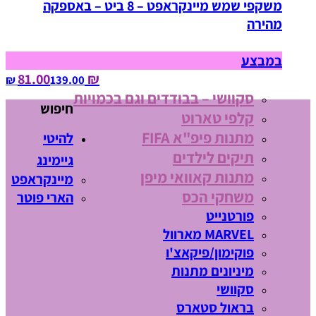
משקפי שמש מיינקראפט – 8 ביט – באספקה
מהירה
במבצע
₪ 81.00
139.00‏ ₪
סקוושי – בבודדים וגם בכמויות
חיפוש
קלפי טארוט
מתנות פיפ"א FIFA
להיטי
תיקים לילדים
גיימינג
מתנות קאוואי מיפן
מיינקראפט
משחקי הכס
הארי פוטר
פורטנייט
MARVEL מארוול
פוקימון/פיקאצ'ו
מיניונים מתנות
סקוושי
בראול סטארס