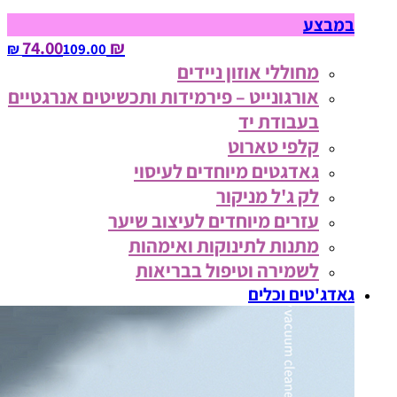
במבצע
₪ 74.00
109.00‏ ₪
מחוללי אוזון ניידים
אורגונייט – פירמידות ותכשיטים אנרגטיים
בעבודת יד
קלפי טארוט
גאדגטים מיוחדים לעיסוי
לק ג'ל מניקור
עזרים מיוחדים לעיצוב שיער
מתנות לתינוקות ואימהות
לשמירה וטיפול בבריאות
גאדג'טים וכלים