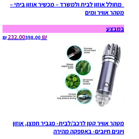
מחולל אוזון לבית ולמשרד – מכשיר אוזון ביתי –
מטהר אוויר ומים
במבצע
₪ 232.00
398.00‏ ₪
מטהר אוויר קטן לרכב/לבית- מגביר חמצן, אוזון
ויונים חיובים- באספקה מהירה