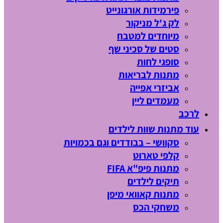
פירמידות אורגונייט
לק ג'ל מניקור
מיוחדים למטבח
סטים של סכיני שף
סופגי לחות
מתנות לבריאות
אביזרי אפייה
מעמדים ליין
לרכב
עוד מתנות שוות לילדים
סקוושי – בבודדים וגם בכמויות
קלפי טארוט
מתנות פיפ"א FIFA
תיקים לילדים
מתנות קאוואי מיפן
משחקי הכס