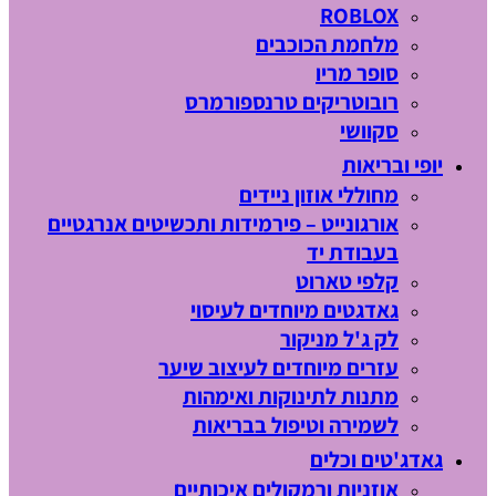
ROBLOX
מלחמת הכוכבים
סופר מריו
רובוטריקים טרנספורמרס
סקוושי
יופי ובריאות
מחוללי אוזון ניידים
אורגונייט – פירמידות ותכשיטים אנרגטיים
בעבודת יד
קלפי טארוט
גאדגטים מיוחדים לעיסוי
לק ג'ל מניקור
עזרים מיוחדים לעיצוב שיער
מתנות לתינוקות ואימהות
לשמירה וטיפול בבריאות
גאדג'טים וכלים
אוזניות ורמקולים איכותיים