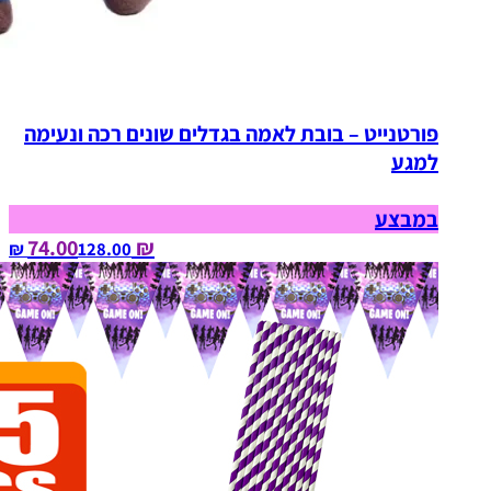
פורטנייט – בובת לאמה בגדלים שונים רכה ונעימה
למגע
במבצע
₪ 74.00
128.00‏ ₪