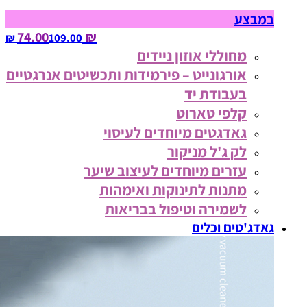
במבצע
₪ 74.00
109.00‏ ₪
מחוללי אוזון ניידים
אורגונייט – פירמידות ותכשיטים אנרגטיים
בעבודת יד
קלפי טארוט
גאדגטים מיוחדים לעיסוי
לק ג'ל מניקור
עזרים מיוחדים לעיצוב שיער
מתנות לתינוקות ואימהות
לשמירה וטיפול בבריאות
גאדג'טים וכלים