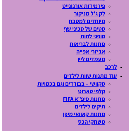
פירמידות אורגונייט
לק ג'ל מניקור
מיוחדים למטבח
סטים של סכיני שף
סופגי לחות
מתנות לבריאות
אביזרי אפייה
מעמדים ליין
לרכב
עוד מתנות שוות לילדים
סקוושי – בבודדים וגם בכמויות
קלפי טארוט
מתנות פיפ"א FIFA
תיקים לילדים
מתנות קאוואי מיפן
משחקי הכס