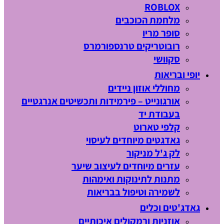
ROBLOX
מלחמת הכוכבים
סופר מריו
רובוטריקים טרנספורמרס
סקוושי
יופי ובריאות
מחוללי אוזון ניידים
אורגונייט – פירמידות ותכשיטים אנרגטיים
בעבודת יד
קלפי טארוט
גאדגטים מיוחדים לעיסוי
לק ג'ל מניקור
עזרים מיוחדים לעיצוב שיער
מתנות לתינוקות ואימהות
לשמירה וטיפול בבריאות
גאדג'טים וכלים
אוזניות ורמקולים איכותיים