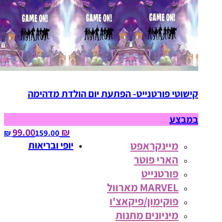
קישוטי פורטנייט- הפתעת יום הולדת מדהימה
במבצע
₪ 99.00
159.00‏ ₪
מיינקראפט
יופי ובריאות
הארי פוטר
פורטנייט
MARVEL מארוול
פוקימון/פיקאצ'ו
מיניונים מתנות