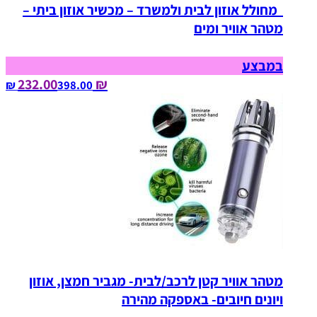
מחולל אוזון לבית ולמשרד – מכשיר אוזון ביתי –
מטהר אוויר ומים
במבצע
₪ 232.00
398.00‏ ₪
מטהר אוויר קטן לרכב/לבית- מגביר חמצן, אוזון
ויונים חיובים- באספקה מהירה