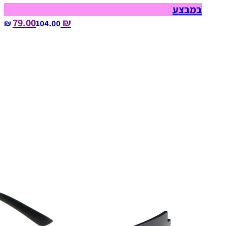
במבצע
₪ 79.00
104.00‏ ₪