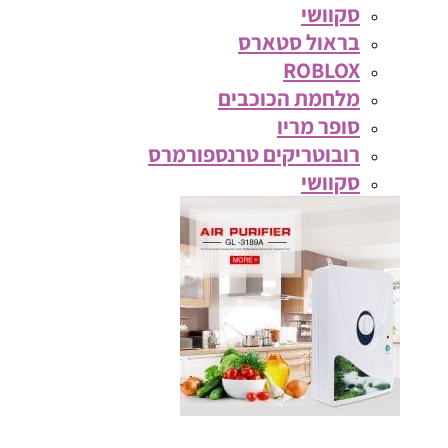
סקוושי
בראול סטארס
ROBLOX
מלחמת הכוכבים
סופר מריו
רובוטריקים טרנספורמרס
סקוושי