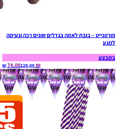
פורטנייט – בובת לאמה בגדלים שונים רכה ונעימה
למגע
במבצע
₪ 74.00
128.00‏ ₪