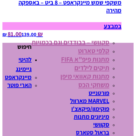
משקפי שמש מיינקראפט – 8 ביט – באספקה
מהירה
במבצע
₪ 81.00
139.00‏ ₪
סקוושי – בבודדים וגם בכמויות
חיפוש
קלפי טארוט
מתנות פיפ"א FIFA
להיטי
תיקים לילדים
גיימינג
מתנות קאוואי מיפן
מיינקראפט
משחקי הכס
הארי פוטר
פורטנייט
MARVEL מארוול
פוקימון/פיקאצ'ו
מיניונים מתנות
סקוושי
בראול סטארס