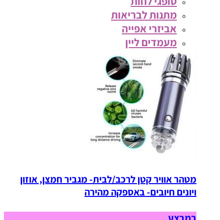
סופגי לחות
מתנות לבריאות
אביזרי אפייה
מעמדים ליין
מטהר אוויר קטן לרכב/לבית- מגביר חמצן, אוזון
ויונים חיובים- באספקה מהירה
במבצע