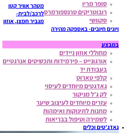
סופר מריו
מטהר אוויר קטן
רובוטריקים טרנספורמרס
לרכב/לבית-
סקוושי
מגביר חמצן, אוזון
ויונים חיובים- באספקה מהירה
במבצע
מחוללי אוזון ניידים
אורגונייט – פירמידות ותכשיטים אנרגטיים
בעבודת יד
קלפי טארוט
גאדגטים מיוחדים לעיסוי
לק ג'ל מניקור
עזרים מיוחדים לעיצוב שיער
מתנות לתינוקות ואימהות
לשמירה וטיפול בבריאות
גאדג'טים וכלים