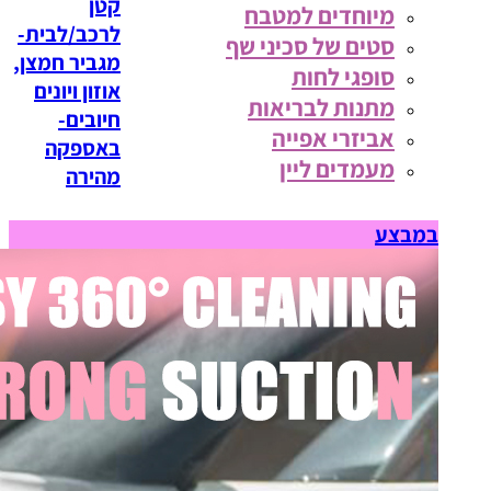
קטן
מיוחדים למטבח
לרכב/לבית-
סטים של סכיני שף
מגביר חמצן,
סופגי לחות
אוזון ויונים
מתנות לבריאות
חיובים-
אביזרי אפייה
באספקה
מעמדים ליין
מהירה
במבצע