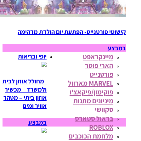
קישוטי פורטנייט- הפתעת יום הולדת מדהימה
במבצע
מיינקראפט
יופי ובריאות
הארי פוטר
פורטנייט
מחולל אוזון לבית
MARVEL מארוול
ולמשרד – מכשיר
פוקימון/פיקאצ'ו
אוזון ביתי – מטהר
מיניונים מתנות
אוויר ומים
סקוושי
בראול סטארס
במבצע
ROBLOX
מלחמת הכוכבים