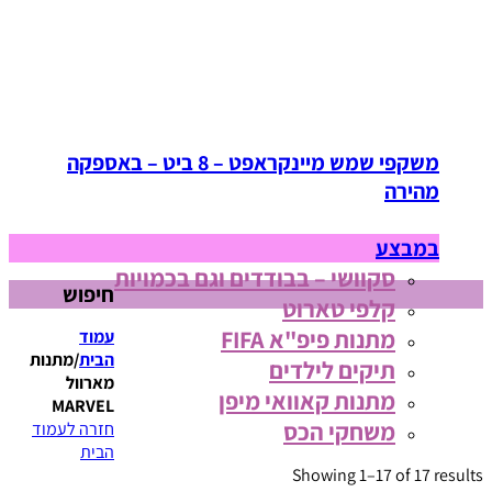
משקפי שמש מיינקראפט – 8 ביט – באספקה
מהירה
במבצע
סקוושי – בבודדים וגם בכמויות
חיפוש
קלפי טארוט
מתנות פיפ"א FIFA
עמוד
הבית
/
מתנות
תיקים לילדים
מארוול
מתנות קאוואי מיפן
MARVEL
משחקי הכס
חזרה לעמוד
הבית
Showing 1–17 of 17 results