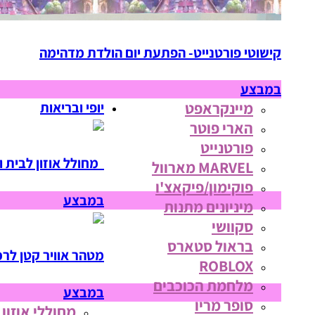
קישוטי פורטנייט- הפתעת יום הולדת מדהימה
במבצע
מיינקראפט
יופי ובריאות
הארי פוטר
פורטנייט
מחולל אוזון לבית ו
MARVEL מארוול
פוקימון/פיקאצ'ו
במבצע
מיניונים מתנות
סקוושי
בראול סטארס
מטהר אוויר קטן לרכ
ROBLOX
מלחמת הכוכבים
במבצע
סופר מריו
מחוללי אוזון 