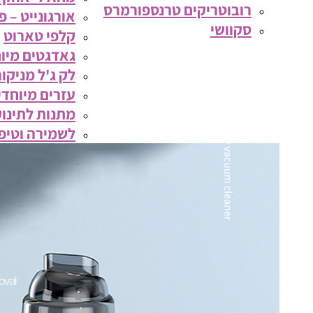
רובוטריקים טרנספורמרס
אורגונייט – 
סקוושי
קלפי טארוט
גאדגטים מיוח
לק ג'ל מניקור
עזרים מיוחדי
מתנות לתינוק
לשמירה וטיפ