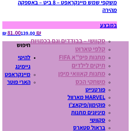
משקפי שמש מיינקראפט – 8 ביט – באספקה
מהירה
במבצע
₪ 81.00
139.00‏ ₪
סקוושי – בבודדים וגם בכמויות
חיפוש
קלפי טארוט
מתנות פיפ"א FIFA
להיטי
תיקים לילדים
גיימינג
מתנות קאוואי מיפן
מיינקראפט
משחקי הכס
הארי פוטר
פורטנייט
MARVEL מארוול
פוקימון/פיקאצ'ו
מיניונים מתנות
סקוושי
בראול סטארס