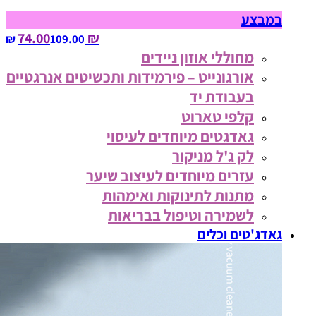
במבצע
₪ 74.00
109.00‏ ₪
מחוללי אוזון ניידים
אורגונייט – פירמידות ותכשיטים אנרגטיים
בעבודת יד
קלפי טארוט
גאדגטים מיוחדים לעיסוי
לק ג'ל מניקור
עזרים מיוחדים לעיצוב שיער
מתנות לתינוקות ואימהות
לשמירה וטיפול בבריאות
גאדג'טים וכלים