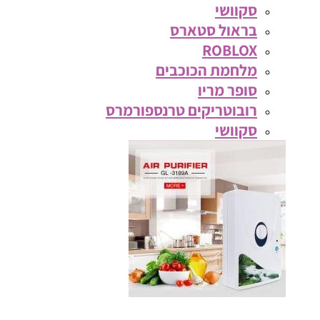
סקוושי
בראול סטארס
ROBLOX
מלחמת הכוכבים
סופר מריו
רובוטריקים טרנספורמרס
סקוושי