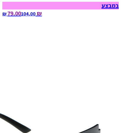
במבצע
₪ 79.00
104.00‏ ₪