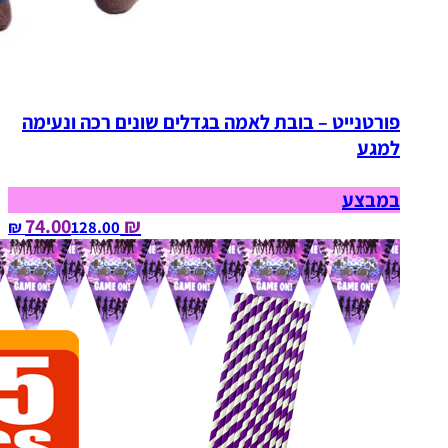
פורטנייט – בובת לאמה בגדלים שונים רכה ונעימה
למגע
במבצע
₪ 74.00
128.00‏ ₪