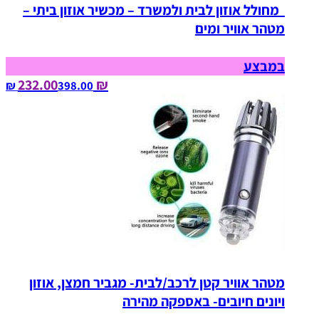
מחולל אוזון לבית ולמשרד – מכשיר אוזון ביתי –
מטהר אוויר ומים
במבצע
₪ 232.00
398.00‏ ₪
מטהר אוויר קטן לרכב/לבית- מגביר חמצן, אוזון
ויונים חיובים- באספקה מהירה