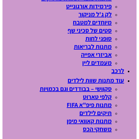
פירמידות אורגונייט
לק ג'ל מניקור
מיוחדים למטבח
סטים של סכיני שף
סופגי לחות
מתנות לבריאות
אביזרי אפייה
מעמדים ליין
לרכב
עוד מתנות שוות לילדים
סקוושי – בבודדים וגם בכמויות
קלפי טארוט
מתנות פיפ"א FIFA
תיקים לילדים
מתנות קאוואי מיפן
משחקי הכס