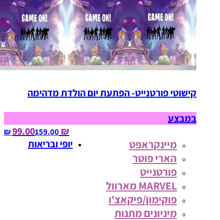
קישוטי פורטנייט- הפתעת יום הולדת מדהימה
במבצע
₪ 99.00
159.00‏ ₪
מיינקראפט
יופי ובריאות
הארי פוטר
פורטנייט
MARVEL מארוול
פוקימון/פיקאצ'ו
מיניונים מתנות