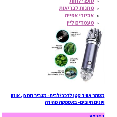
סופגי לחות
מתנות לבריאות
אביזרי אפייה
מעמדים ליין
מטהר אוויר קטן לרכב/לבית- מגביר חמצן, אוזון
ויונים חיובים- באספקה מהירה
במבצע