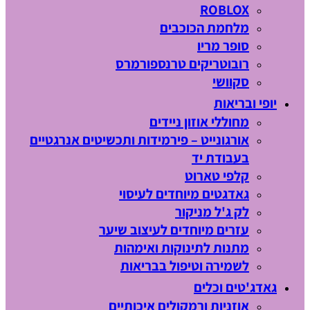
ROBLOX
מלחמת הכוכבים
סופר מריו
רובוטריקים טרנספורמרס
סקוושי
יופי ובריאות
מחוללי אוזון ניידים
אורגונייט – פירמידות ותכשיטים אנרגטיים
בעבודת יד
קלפי טארוט
גאדגטים מיוחדים לעיסוי
לק ג'ל מניקור
עזרים מיוחדים לעיצוב שיער
מתנות לתינוקות ואימהות
לשמירה וטיפול בבריאות
גאדג'טים וכלים
אוזניות ורמקולים איכותיים