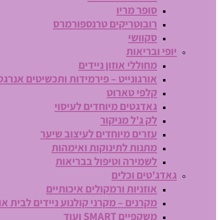
סופר מריו
רובוטריקים טרנספורמרס
סקוושי
יופי ובריאות
מחוללי אוזון ניידים
אורגונייט – פירמידות ותכשיטים אנרגט
קלפי טארוט
גאדגטים מיוחדים לעיסוי
לק ג'ל מניקור
עזרים מיוחדים לעיצוב שיער
מתנות לתינוקות ואימהות
לשמירה וטיפול בבריאות
גאדג'טים וכלים
אוזניות ורמקולים איכותיים
מקרנים – מקרני קולנוע ניידים לבית או
משקפיים SMART ועוד