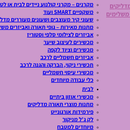
מקרנים – מקרני קולנוע ניידים לבית או לטי
מדליקים
משקפיים SMART ועוד
 משלימים
שעוני קיר מעוצבים ושעונים מעוררים מדלי
מתנות מאירות – גופי תאורה ואביזרים משל
אביזרים לצילומי סלפי וסטוריז
מכשירים לעיצוב שיער
מכשירים וציוד לקפה
אביזרים חשמליים לרכב
תכשירי ניקוי, הברקה והגנה לרכב
מכשירי עיסוי חשמליים
כלי עבודה מיוחדים
לבית
מכשירי אוזון ביתיים
מתנות מוצרי תאורה מדליקים
פירמידות אורגונייט
לק ג'ל מניקור
מיוחדים למטבח