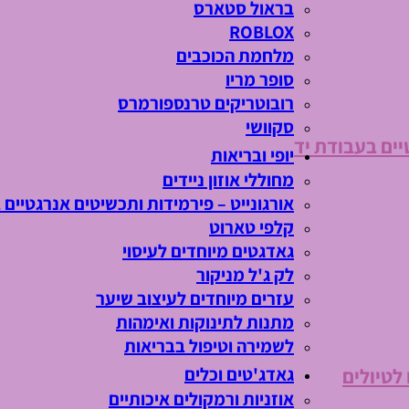
בראול סטארס
ROBLOX
מלחמת הכוכבים
סופר מריו
רובוטריקים טרנספורמרס
סקוושי
יים בעבודת יד
יופי ובריאות
מחוללי אוזון ניידים
אורגונייט – פירמידות ותכשיטים אנרגטיים 
קלפי טארוט
גאדגטים מיוחדים לעיסוי
לק ג'ל מניקור
עזרים מיוחדים לעיצוב שיער
מתנות לתינוקות ואימהות
לשמירה וטיפול בבריאות
גאדג'טים וכלים
 לטיולים
אוזניות ורמקולים איכותיים