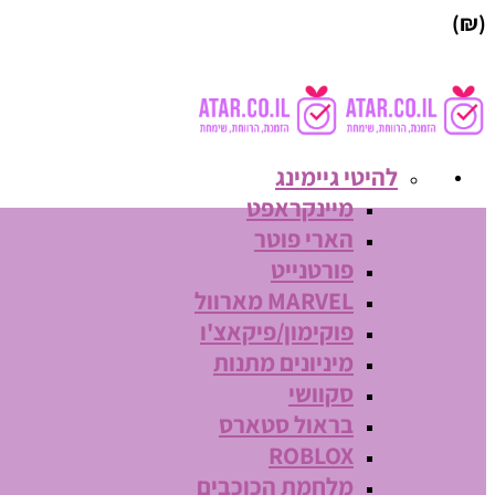
(₪)
להיטי גיימינג
מיינקראפט
הארי פוטר
פורטנייט
MARVEL מארוול
פוקימון/פיקאצ'ו
מיניונים מתנות
סקוושי
בראול סטארס
ROBLOX
מלחמת הכוכבים