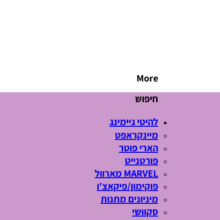
More
חיפוש
להיטי גיימינג
מיינקראפט
הארי פוטר
פורטנייט
MARVEL מארוול
פוקימון/פיקאצ'ו
מיניונים מתנות
סקוושי