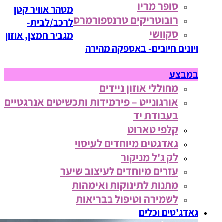
סופר מריו
מטהר אוויר קטן
רובוטריקים טרנספורמרס
לרכב/לבית-
סקוושי
מגביר חמצן, אוזון
ויונים חיובים- באספקה מהירה
במבצע
מחוללי אוזון ניידים
אורגונייט – פירמידות ותכשיטים אנרגטיים
בעבודת יד
קלפי טארוט
גאדגטים מיוחדים לעיסוי
לק ג'ל מניקור
עזרים מיוחדים לעיצוב שיער
מתנות לתינוקות ואימהות
לשמירה וטיפול בבריאות
גאדג'טים וכלים