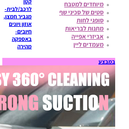
קטן
מיוחדים למטבח
לרכב/לבית-
סטים של סכיני שף
מגביר חמצן,
סופגי לחות
אוזון ויונים
מתנות לבריאות
חיובים-
אביזרי אפייה
באספקה
מעמדים ליין
מהירה
במבצע