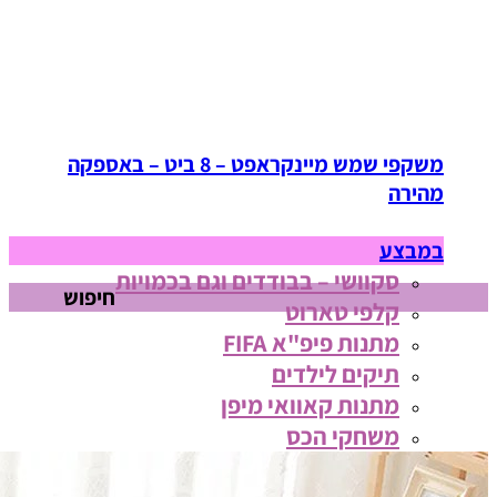
משקפי שמש מיינקראפט – 8 ביט – באספקה
מהירה
במבצע
סקוושי – בבודדים וגם בכמויות
חיפוש
קלפי טארוט
מתנות פיפ"א FIFA
תיקים לילדים
מתנות קאוואי מיפן
משחקי הכס