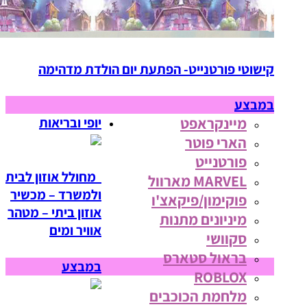
קישוטי פורטנייט- הפתעת יום הולדת מדהימה
במבצע
מיינקראפט
יופי ובריאות
הארי פוטר
פורטנייט
מחולל אוזון לבית
MARVEL מארוול
ולמשרד – מכשיר
פוקימון/פיקאצ'ו
אוזון ביתי – מטהר
מיניונים מתנות
אוויר ומים
סקוושי
בראול סטארס
במבצע
ROBLOX
מלחמת הכוכבים