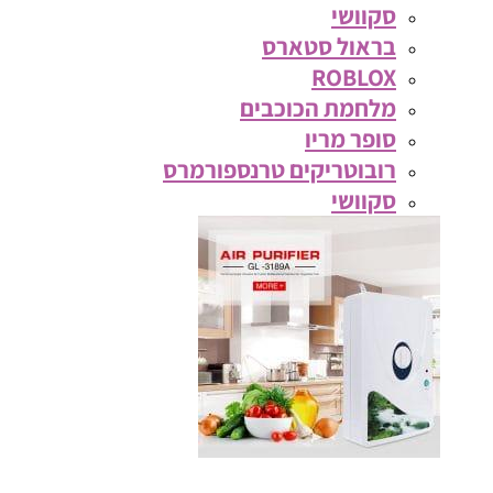
סקוושי
בראול סטארס
ROBLOX
מלחמת הכוכבים
סופר מריו
רובוטריקים טרנספורמרס
סקוושי