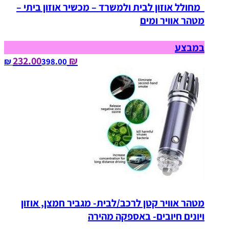
מחולל אוזון לבית ולמשרד – מכשיר אוזון ביתי –
מטהר אוויר ומים
במבצע
₪ 232.00
398.00‏ ₪
מטהר אוויר קטן לרכב/לבית- מגביר חמצן, אוזון
ויונים חיובים- באספקה מהירה