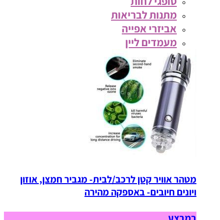
סופגי לחות
מתנות לבריאות
אביזרי אפייה
מעמדים ליין
מטהר אוויר קטן לרכב/לבית- מגביר חמצן, אוזון
ויונים חיובים- באספקה מהירה
במבצע