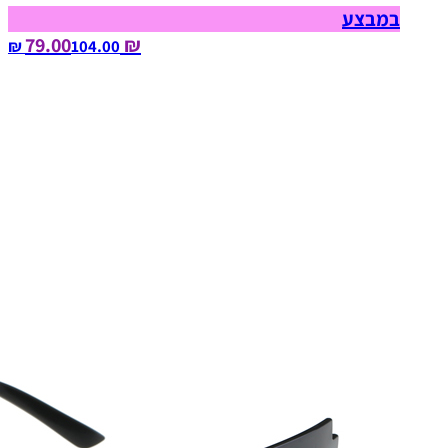
במבצע
₪ 79.00
104.00‏ ₪