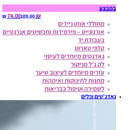
במבצע
₪ 74.00
109.00‏ ₪
מחוללי אוזון ניידים
אורגונייט – פירמידות ותכשיטים אנרגטיים
בעבודת יד
קלפי טארוט
גאדגטים מיוחדים לעיסוי
לק ג'ל מניקור
עזרים מיוחדים לעיצוב שיער
מתנות לתינוקות ואימהות
לשמירה וטיפול בבריאות
גאדג'טים וכלים