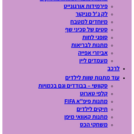
פירמידות אורגונייט
לק ג'ל מניקור
מיוחדים למטבח
סטים של סכיני שף
סופגי לחות
מתנות לבריאות
אביזרי אפייה
מעמדים ליין
לרכב
עוד מתנות שוות לילדים
סקוושי – בבודדים וגם בכמויות
קלפי טארוט
מתנות פיפ"א FIFA
תיקים לילדים
מתנות קאוואי מיפן
משחקי הכס