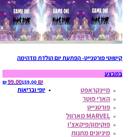
קישוטי פורטנייט- הפתעת יום הולדת מדהימה
במבצע
₪ 99.00
159.00‏ ₪
מיינקראפט
יופי ובריאות
הארי פוטר
פורטנייט
MARVEL מארוול
פוקימון/פיקאצ'ו
מיניונים מתנות