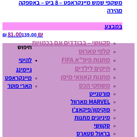
משקפי שמש מיינקראפט – 8 ביט – באספקה
מהירה
במבצע
₪ 81.00
139.00‏ ₪
סקוושי – בבודדים וגם בכמויות
חיפוש
קלפי טארוט
מתנות פיפ"א FIFA
להיטי
תיקים לילדים
גיימינג
מתנות קאוואי מיפן
מיינקראפט
משחקי הכס
הארי פוטר
פורטנייט
MARVEL מארוול
פוקימון/פיקאצ'ו
מיניונים מתנות
סקוושי
בראול סטארס