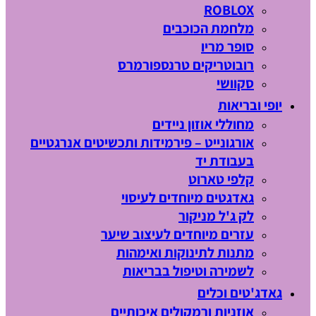
ROBLOX
מלחמת הכוכבים
סופר מריו
רובוטריקים טרנספורמרס
סקוושי
יופי ובריאות
מחוללי אוזון ניידים
אורגונייט – פירמידות ותכשיטים אנרגטיים
בעבודת יד
קלפי טארוט
גאדגטים מיוחדים לעיסוי
לק ג'ל מניקור
עזרים מיוחדים לעיצוב שיער
מתנות לתינוקות ואימהות
לשמירה וטיפול בבריאות
גאדג'טים וכלים
אוזניות ורמקולים איכותיים