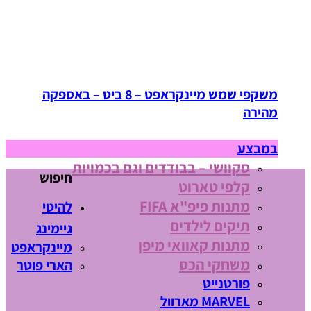
משקפי שמש מיינקראפט – 8 ביט – באספקה
מהירה
במבצע
סקוושי – בבודדים וגם בכמויות
חיפוש
קלפי טארוט
מתנות פיפ"א FIFA
להיטי
תיקים לילדים
גיימינג
מתנות קאוואי מיפן
מיינקראפט
משחקי הכס
הארי פוטר
פורטנייט
MARVEL מארוול