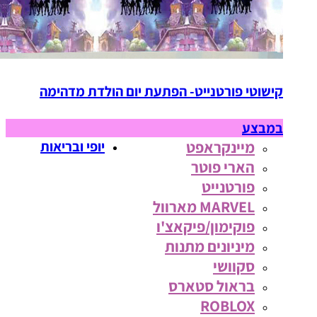
קישוטי פורטנייט- הפתעת יום הולדת מדהימה
במבצע
מיינקראפט
יופי ובריאות
הארי פוטר
פורטנייט
MARVEL מארוול
פוקימון/פיקאצ'ו
מיניונים מתנות
סקוושי
בראול סטארס
ROBLOX