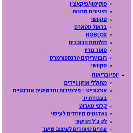
פוקימון/פיקאצ'ו
מיניונים מתנות
סקוושי
בראול סטארס
ROBLOX
מלחמת הכוכבים
סופר מריו
רובוטריקים טרנספורמרס
סקוושי
יופי ובריאות
מחוללי אוזון ניידים
אורגונייט – פירמידות ותכשיטים אנרגטיים
בעבודת יד
קלפי טארוט
גאדגטים מיוחדים לעיסוי
לק ג'ל מניקור
עזרים מיוחדים לעיצוב שיער