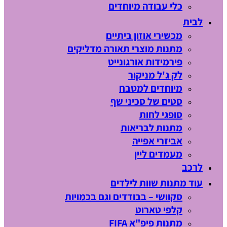
כלי עבודה מיוחדים
לבית
מכשירי אוזון ביתיים
מתנות מוצרי תאורה מדליקים
פירמידות אורגונייט
לק ג'ל מניקור
מיוחדים למטבח
סטים של סכיני שף
סופגי לחות
מתנות לבריאות
אביזרי אפייה
מעמדים ליין
לרכב
עוד מתנות שוות לילדים
סקוושי – בבודדים וגם בכמויות
קלפי טארוט
מתנות פיפ"א FIFA