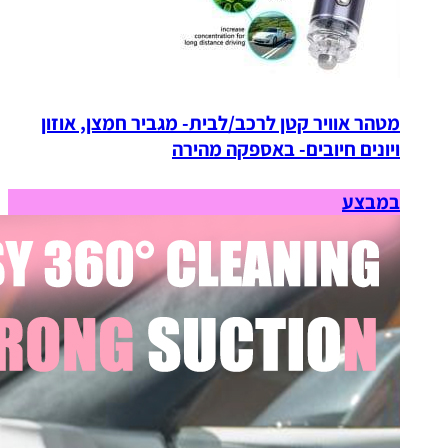
מטהר אוויר קטן לרכב/לבית- מגביר חמצן, אוזון
ויונים חיובים- באספקה מהירה
במבצע