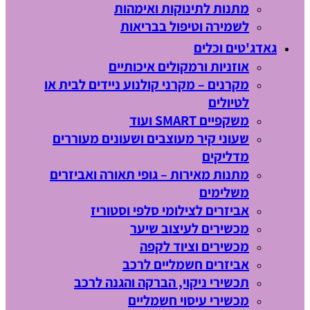
מתנות לתינוקות ואימהות
לשמירה וטיפול בבריאות
גאדג'טים וכלים
אוזניות ורמקולים איכותיים
מקרנים – מקרני קולנוע ניידים לבית או
לטיולים
משקפיים SMART ועוד
שעוני קיר מעוצבים ושעונים מעוררים
מדליקים
מתנות מאירות – גופי תאורה ואביזרים
משלימים
אביזרים לצילומי סלפי וסטוריז
מכשירים לעיצוב שיער
מכשירים וציוד לקפה
אביזרים חשמליים לרכב
תכשירי ניקוי, הברקה והגנה לרכב
מכשירי עיסוי חשמליים