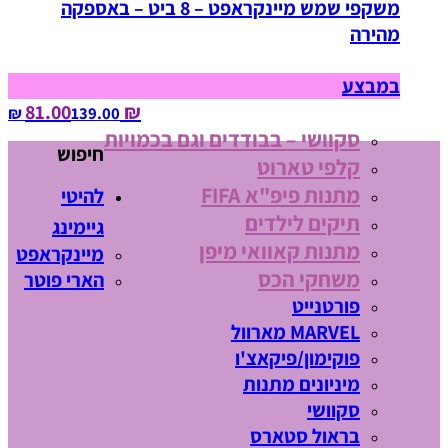
משקפי שמש מיינקראפט – 8 ביט – באספקה
מהירה
במבצע
₪ 81.00
139.00‏ ₪
סקוושי – בבודדים וגם בכמויות
חיפוש
קלפי טארוט
מתנות פיפ"א FIFA
להיטי
תיקים לילדים
גיימינג
מתנות קאוואי מיפן
מיינקראפט
משחקי הכס
הארי פוטר
פורטנייט
MARVEL מארוול
פוקימון/פיקאצ'ו
מיניונים מתנות
סקוושי
בראול סטארס