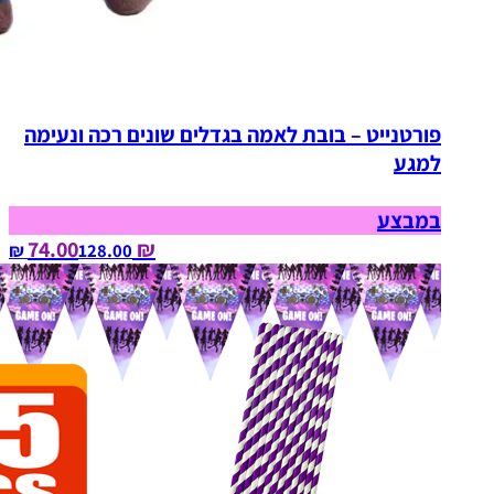
פורטנייט – בובת לאמה בגדלים שונים רכה ונעימה
למגע
במבצע
₪ 74.00
128.00‏ ₪