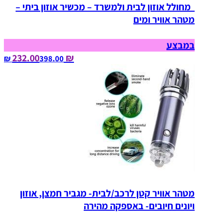
מחולל אוזון לבית ולמשרד – מכשיר אוזון ביתי –
מטהר אוויר ומים
במבצע
₪ 232.00
398.00‏ ₪
מטהר אוויר קטן לרכב/לבית- מגביר חמצן, אוזון
ויונים חיובים- באספקה מהירה