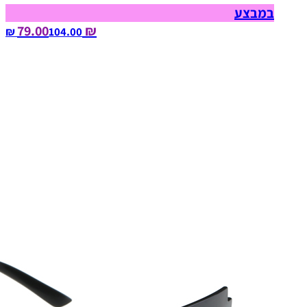
במבצע
₪ 79.00
104.00‏ ₪