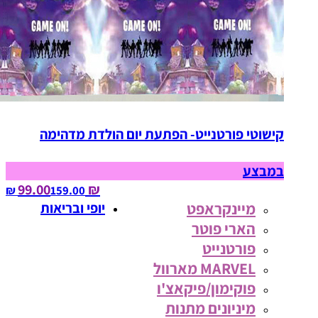
קישוטי פורטנייט- הפתעת יום הולדת מדהימה
במבצע
₪ 99.00
159.00‏ ₪
מיינקראפט
יופי ובריאות
הארי פוטר
פורטנייט
MARVEL מארוול
פוקימון/פיקאצ'ו
מיניונים מתנות