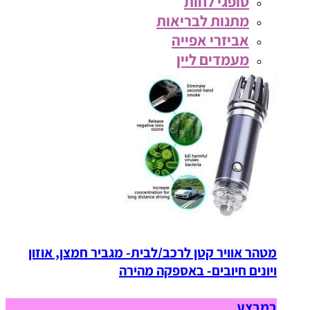
סופגי לחות
מתנות לבריאות
אביזרי אפייה
מעמדים ליין
מטהר אוויר קטן לרכב/לבית- מגביר חמצן, אוזון
ויונים חיובים- באספקה מהירה
במבצע