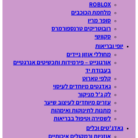
ROBLOX
מלחמת הכוכבים
סופר מריו
רובוטריקים טרנספורמרס
סקוושי
יופי ובריאות
מחוללי אוזון ניידים
אורגונייט – פירמידות ותכשיטים אנרגטיים
בעבודת יד
קלפי טארוט
גאדגטים מיוחדים לעיסוי
לק ג'ל מניקור
עזרים מיוחדים לעיצוב שיער
מתנות לתינוקות ואימהות
לשמירה וטיפול בבריאות
גאדג'טים וכלים
אוזניות ורמקולים איכותיים