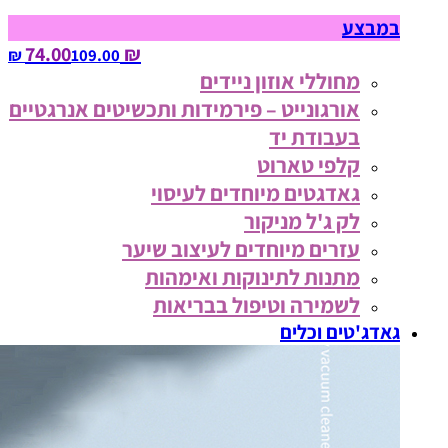
במבצע
₪ 74.00
109.00‏ ₪
מחוללי אוזון ניידים
אורגונייט – פירמידות ותכשיטים אנרגטיים
בעבודת יד
קלפי טארוט
גאדגטים מיוחדים לעיסוי
לק ג'ל מניקור
עזרים מיוחדים לעיצוב שיער
מתנות לתינוקות ואימהות
לשמירה וטיפול בבריאות
גאדג'טים וכלים