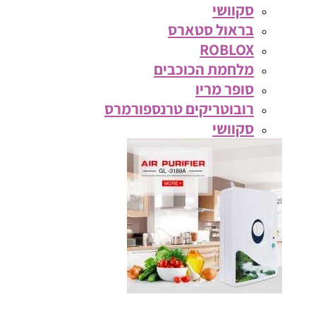
סקוושי
בראול סטארס
ROBLOX
מלחמת הכוכבים
סופר מריו
רובוטריקים טרנספורמרס
סקוושי