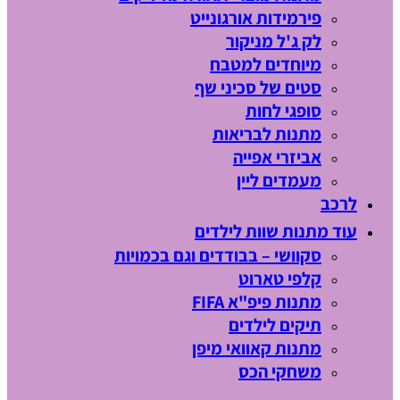
פירמידות אורגונייט
לק ג'ל מניקור
מיוחדים למטבח
סטים של סכיני שף
סופגי לחות
מתנות לבריאות
אביזרי אפייה
מעמדים ליין
לרכב
עוד מתנות שוות לילדים
סקוושי – בבודדים וגם בכמויות
קלפי טארוט
מתנות פיפ"א FIFA
תיקים לילדים
מתנות קאוואי מיפן
משחקי הכס