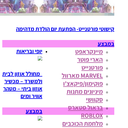
קישוטי פורטנייט- הפתעת יום הולדת מדהימה
במבצע
מיינקראפט
יופי ובריאות
הארי פוטר
פורטנייט
מחולל אוזון לבית
MARVEL מארוול
ולמשרד – מכשיר
פוקימון/פיקאצ'ו
אוזון ביתי – מטהר
מיניונים מתנות
אוויר ומים
סקוושי
בראול סטארס
במבצע
ROBLOX
מלחמת הכוכבים