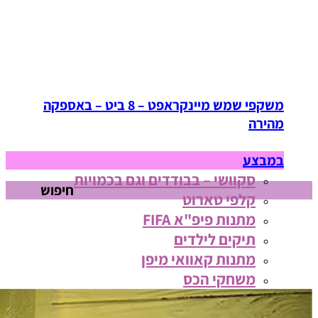
משקפי שמש מיינקראפט – 8 ביט – באספקה
מהירה
במבצע
סקוושי – בבודדים וגם בכמויות
חיפוש
קלפי טארוט
מתנות פיפ"א FIFA
תיקים לילדים
מתנות קאוואי מיפן
משחקי הכס