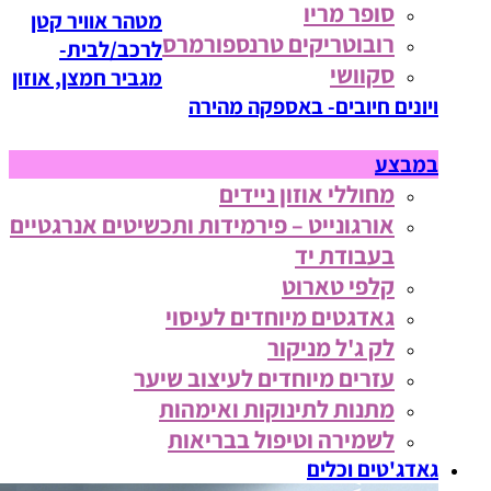
סופר מריו
מטהר אוויר קטן
רובוטריקים טרנספורמרס
לרכב/לבית-
סקוושי
מגביר חמצן, אוזון
ויונים חיובים- באספקה מהירה
במבצע
מחוללי אוזון ניידים
אורגונייט – פירמידות ותכשיטים אנרגטיים
בעבודת יד
קלפי טארוט
גאדגטים מיוחדים לעיסוי
לק ג'ל מניקור
עזרים מיוחדים לעיצוב שיער
מתנות לתינוקות ואימהות
לשמירה וטיפול בבריאות
גאדג'טים וכלים