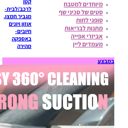
קטן
מיוחדים למטבח
לרכב/לבית-
סטים של סכיני שף
מגביר חמצן,
סופגי לחות
אוזון ויונים
מתנות לבריאות
חיובים-
אביזרי אפייה
באספקה
מעמדים ליין
מהירה
במבצע