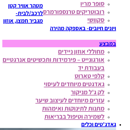
סופר מריו
מטהר אוויר קטן
רובוטריקים טרנספורמרס
לרכב/לבית-
סקוושי
מגביר חמצן, אוזון
ויונים חיובים- באספקה מהירה
במבצע
מחוללי אוזון ניידים
אורגונייט – פירמידות ותכשיטים אנרגטיים
בעבודת יד
קלפי טארוט
גאדגטים מיוחדים לעיסוי
לק ג'ל מניקור
עזרים מיוחדים לעיצוב שיער
מתנות לתינוקות ואימהות
לשמירה וטיפול בבריאות
גאדג'טים וכלים