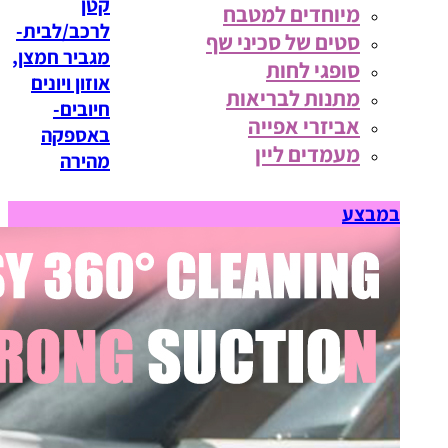
קטן
מיוחדים למטבח
לרכב/לבית-
סטים של סכיני שף
מגביר חמצן,
סופגי לחות
אוזון ויונים
מתנות לבריאות
חיובים-
אביזרי אפייה
באספקה
מעמדים ליין
מהירה
במבצע