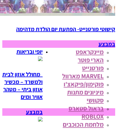
קישוטי פורטנייט- הפתעת יום הולדת מדהימה
במבצע
מיינקראפט
יופי ובריאות
הארי פוטר
פורטנייט
מחולל אוזון לבית
MARVEL מארוול
ולמשרד – מכשיר
פוקימון/פיקאצ'ו
אוזון ביתי – מטהר
מיניונים מתנות
אוויר ומים
סקוושי
בראול סטארס
במבצע
ROBLOX
מלחמת הכוכבים