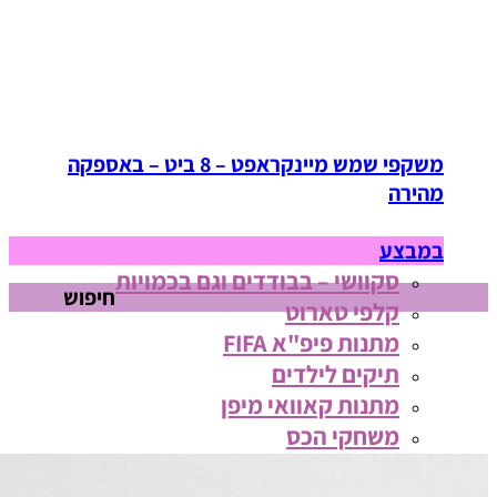
משקפי שמש מיינקראפט – 8 ביט – באספקה
מהירה
במבצע
סקוושי – בבודדים וגם בכמויות
חיפוש
קלפי טארוט
מתנות פיפ"א FIFA
תיקים לילדים
מתנות קאוואי מיפן
משחקי הכס