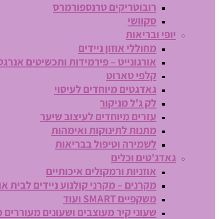
רובוטריקים טרנספורמרס
סקוושי
יופי ובריאות
מחוללי אוזון ניידים
אורגונייט – פירמידות ותכשיטים אנרגט
קלפי טארוט
גאדגטים מיוחדים לעיסוי
לק ג'ל מניקור
עזרים מיוחדים לעיצוב שיער
מתנות לתינוקות ואימהות
לשמירה וטיפול בבריאות
גאדג'טים וכלים
אוזניות ורמקולים איכותיים
מקרנים – מקרני קולנוע ניידים לבית או
משקפיים SMART ועוד
שעוני קיר מעוצבים ושעונים מעוררים 