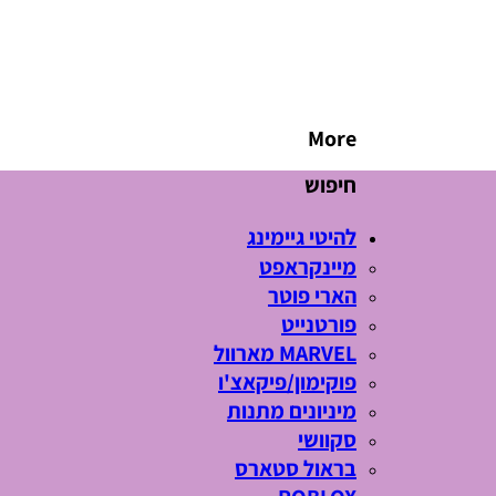
More
חיפוש
להיטי גיימינג
מיינקראפט
הארי פוטר
פורטנייט
MARVEL מארוול
פוקימון/פיקאצ'ו
מיניונים מתנות
סקוושי
בראול סטארס