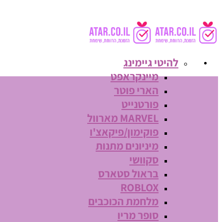
להיטי גיימינג
מיינקראפט
הארי פוטר
פורטנייט
MARVEL מארוול
פוקימון/פיקאצ'ו
מיניונים מתנות
סקוושי
בראול סטארס
ROBLOX
מלחמת הכוכבים
סופר מריו