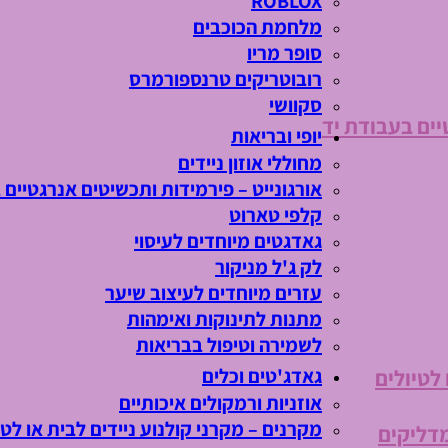
ROBLOX
מלחמת הכוכבים
סופר מריו
רובוטריקים טרנספורמרס
סקוושי
יים בעבודת יד
יופי ובריאות
מחוללי אוזון ניידים
אורגונייט – פירמידות ותכשיטים אנרגטיים 
קלפי טארוט
גאדגטים מיוחדים לעיסוי
לק ג'ל מניקור
עזרים מיוחדים לעיצוב שיער
מתנות לתינוקות ואימהות
לשמירה וטיפול בבריאות
גאדג'טים וכלים
 לטיולים
אוזניות ורמקולים איכותיים
מקרנים – מקרני קולנוע ניידים לבית או לטי
מדליקים