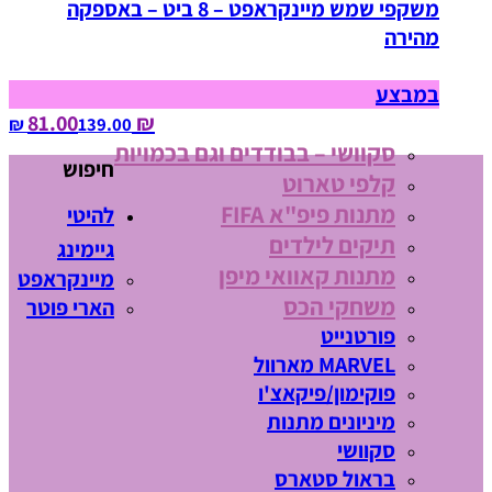
משקפי שמש מיינקראפט – 8 ביט – באספקה
מהירה
במבצע
₪ 81.00
139.00‏ ₪
סקוושי – בבודדים וגם בכמויות
חיפוש
קלפי טארוט
מתנות פיפ"א FIFA
להיטי
תיקים לילדים
גיימינג
מתנות קאוואי מיפן
מיינקראפט
משחקי הכס
הארי פוטר
פורטנייט
MARVEL מארוול
פוקימון/פיקאצ'ו
מיניונים מתנות
סקוושי
בראול סטארס