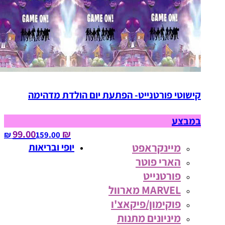
קישוטי פורטנייט- הפתעת יום הולדת מדהימה
במבצע
₪ 99.00
159.00‏ ₪
מיינקראפט
יופי ובריאות
הארי פוטר
פורטנייט
MARVEL מארוול
פוקימון/פיקאצ'ו
מיניונים מתנות