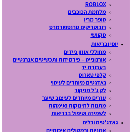
ROBLOX
מלחמת הכוכבים
סופר מריו
רובוטריקים טרנספורמרס
סקוושי
יופי ובריאות
מחוללי אוזון ניידים
אורגונייט – פירמידות ותכשיטים אנרגטיים
בעבודת יד
קלפי טארוט
גאדגטים מיוחדים לעיסוי
לק ג'ל מניקור
עזרים מיוחדים לעיצוב שיער
מתנות לתינוקות ואימהות
לשמירה וטיפול בבריאות
גאדג'טים וכלים
אוזניות ורמקולים איכותיים