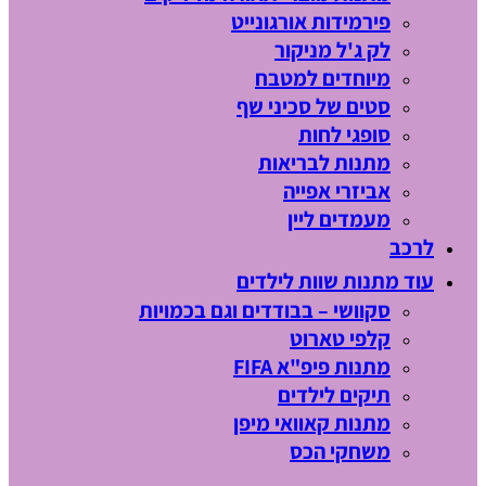
פירמידות אורגונייט
לק ג'ל מניקור
מיוחדים למטבח
סטים של סכיני שף
סופגי לחות
מתנות לבריאות
אביזרי אפייה
מעמדים ליין
לרכב
עוד מתנות שוות לילדים
סקוושי – בבודדים וגם בכמויות
קלפי טארוט
מתנות פיפ"א FIFA
תיקים לילדים
מתנות קאוואי מיפן
משחקי הכס