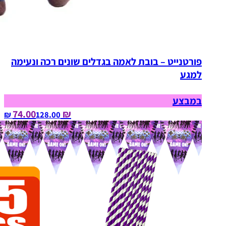
פורטנייט – בובת לאמה בגדלים שונים רכה ונעימה
למגע
במבצע
₪ 74.00
128.00‏ ₪