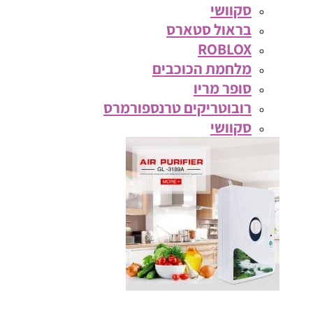
סקוושי
בראול סטארס
ROBLOX
מלחמת הכוכבים
סופר מריו
רובוטריקים טרנספורמרס
סקוושי