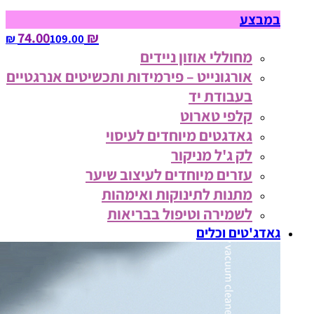
במבצע
₪ 74.00
109.00‏ ₪
מחוללי אוזון ניידים
אורגונייט – פירמידות ותכשיטים אנרגטיים
בעבודת יד
קלפי טארוט
גאדגטים מיוחדים לעיסוי
לק ג'ל מניקור
עזרים מיוחדים לעיצוב שיער
מתנות לתינוקות ואימהות
לשמירה וטיפול בבריאות
גאדג'טים וכלים