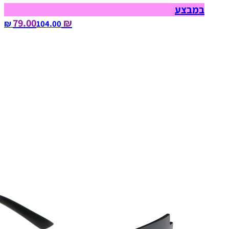
במבצע
₪ 79.00
104.00‏ ₪