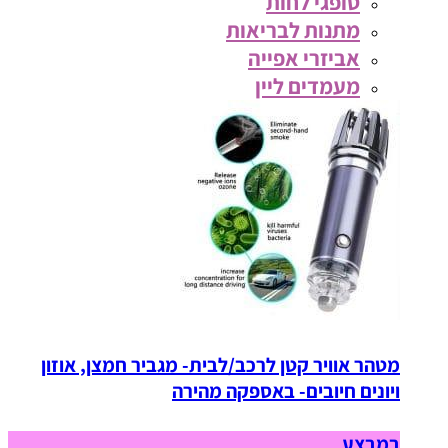
סופגי לחות
מתנות לבריאות
אביזרי אפייה
מעמדים ליין
מטהר אוויר קטן לרכב/לבית- מגביר חמצן, אוזון
ויונים חיובים- באספקה מהירה
במבצע