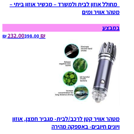
מחולל אוזון לבית ולמשרד – מכשיר אוזון ביתי –
מטהר אוויר ומים
במבצע
₪ 232.00
398.00‏ ₪
מטהר אוויר קטן לרכב/לבית- מגביר חמצן, אוזון
ויונים חיובים- באספקה מהירה