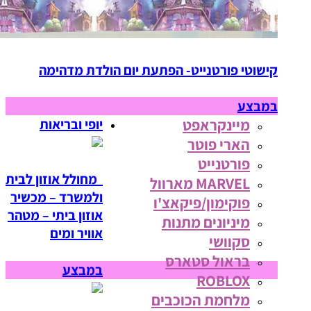
קישוטי פורטנייט- הפתעת יום הולדת מדהימה
במבצע
מיינקראפט
יופי ובריאות
הארי פוטר
פורטנייט
מחולל אוזון לבית
MARVEL מארוול
ולמשרד – מכשיר
פוקימון/פיקאצ'ו
אוזון ביתי – מטהר
מיניונים מתנות
אוויר ומים
סקוושי
בראול סטארס
במבצע
ROBLOX
מלחמת הכוכבים