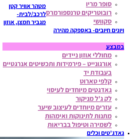
סופר מריו
מטהר אוויר קטן
רובוטריקים טרנספורמרס
לרכב/לבית-
סקוושי
מגביר חמצן, אוזון
ויונים חיובים- באספקה מהירה
במבצע
מחוללי אוזון ניידים
אורגונייט – פירמידות ותכשיטים אנרגטיים
בעבודת יד
קלפי טארוט
גאדגטים מיוחדים לעיסוי
לק ג'ל מניקור
עזרים מיוחדים לעיצוב שיער
מתנות לתינוקות ואימהות
לשמירה וטיפול בבריאות
גאדג'טים וכלים