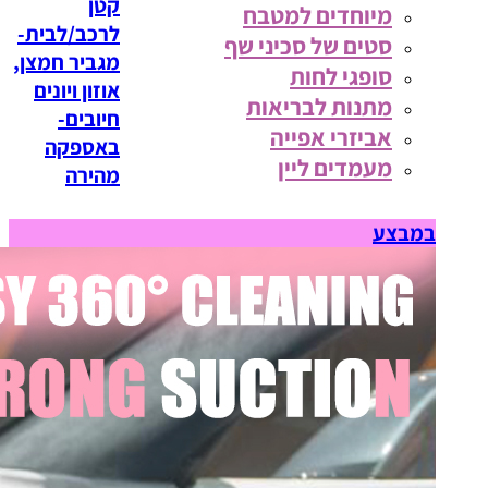
קטן
מיוחדים למטבח
לרכב/לבית-
סטים של סכיני שף
מגביר חמצן,
סופגי לחות
אוזון ויונים
מתנות לבריאות
חיובים-
אביזרי אפייה
באספקה
מעמדים ליין
מהירה
במבצע