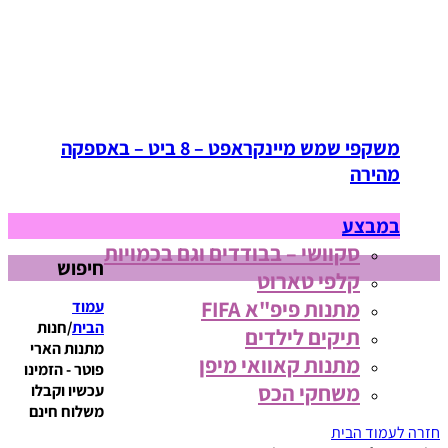
משקפי שמש מיינקראפט – 8 ביט – באספקה
מהירה
במבצע
סקוושי – בבודדים וגם בכמויות
חיפוש
קלפי טארוט
מתנות פיפ"א FIFA
עמוד
הבית
/
חנות
תיקים לילדים
מתנות הארי
מתנות קאוואי מיפן
פוטר - הזמינו
משחקי הכס
עכשיו וקבלו
משלוח חינם
חזרה לעמוד הבית