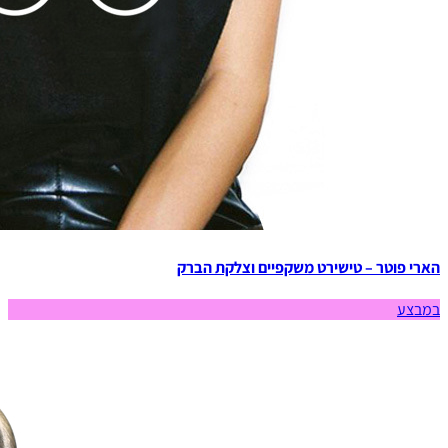
הארי פוטר – טישירט משקפיים וצלקת הברק
במבצע