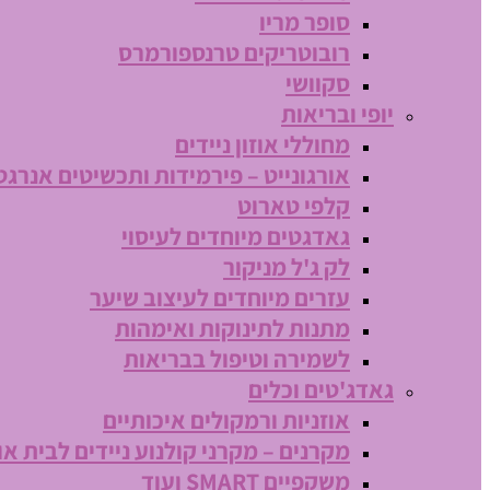
סופר מריו
רובוטריקים טרנספורמרס
סקוושי
יופי ובריאות
מחוללי אוזון ניידים
אורגונייט – פירמידות ותכשיטים אנרגט
קלפי טארוט
גאדגטים מיוחדים לעיסוי
לק ג'ל מניקור
עזרים מיוחדים לעיצוב שיער
מתנות לתינוקות ואימהות
לשמירה וטיפול בבריאות
גאדג'טים וכלים
אוזניות ורמקולים איכותיים
מקרנים – מקרני קולנוע ניידים לבית או
משקפיים SMART ועוד