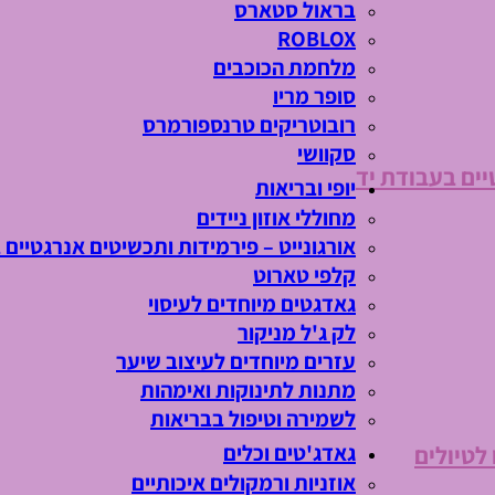
בראול סטארס
ROBLOX
מלחמת הכוכבים
סופר מריו
רובוטריקים טרנספורמרס
סקוושי
יים בעבודת יד
יופי ובריאות
מחוללי אוזון ניידים
אורגונייט – פירמידות ותכשיטים אנרגטיים 
קלפי טארוט
גאדגטים מיוחדים לעיסוי
לק ג'ל מניקור
עזרים מיוחדים לעיצוב שיער
מתנות לתינוקות ואימהות
לשמירה וטיפול בבריאות
גאדג'טים וכלים
 לטיולים
אוזניות ורמקולים איכותיים