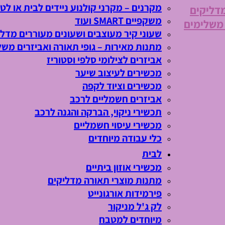
מקרנים – מקרני קולנוע ניידים לבית או לטי
מדליקים
משקפיים SMART ועוד
 משלימים
שעוני קיר מעוצבים ושעונים מעוררים מדלי
מתנות מאירות – גופי תאורה ואביזרים משל
אביזרים לצילומי סלפי וסטוריז
מכשירים לעיצוב שיער
מכשירים וציוד לקפה
אביזרים חשמליים לרכב
תכשירי ניקוי, הברקה והגנה לרכב
מכשירי עיסוי חשמליים
כלי עבודה מיוחדים
לבית
מכשירי אוזון ביתיים
מתנות מוצרי תאורה מדליקים
פירמידות אורגונייט
לק ג'ל מניקור
מיוחדים למטבח