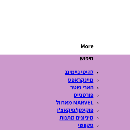
More
חיפוש
להיטי גיימינג
מיינקראפט
הארי פוטר
פורטנייט
MARVEL מארוול
פוקימון/פיקאצ'ו
מיניונים מתנות
סקוושי