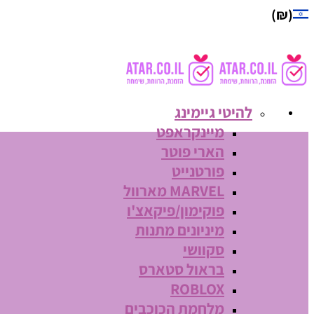
(₪)
להיטי גיימינג
מיינקראפט
הארי פוטר
פורטנייט
MARVEL מארוול
פוקימון/פיקאצ'ו
מיניונים מתנות
סקוושי
בראול סטארס
ROBLOX
מלחמת הכוכבים