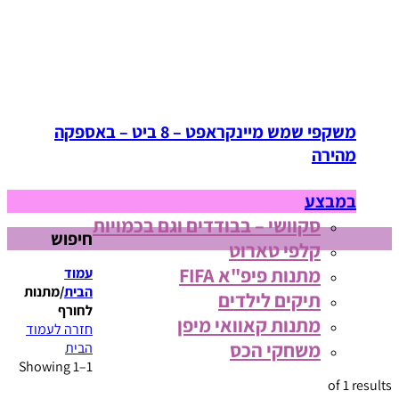
משקפי שמש מיינקראפט – 8 ביט – באספקה
מהירה
במבצע
סקוושי – בבודדים וגם בכמויות
חיפוש
קלפי טארוט
מתנות פיפ"א FIFA
עמוד
הבית
/
מתנות
תיקים לילדים
לחורף
מתנות קאוואי מיפן
חזרה לעמוד
משחקי הכס
הבית
Showing 1–1
of 1 results