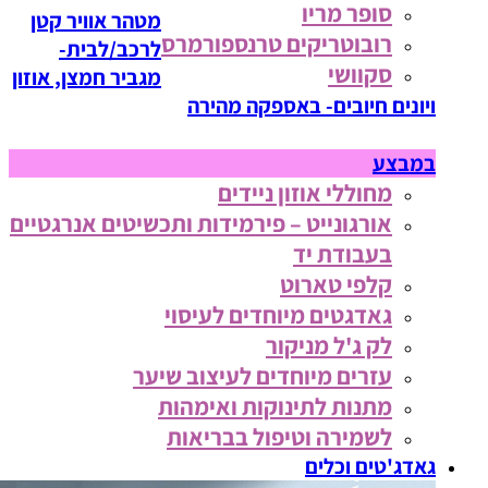
סופר מריו
מטהר אוויר קטן
רובוטריקים טרנספורמרס
לרכב/לבית-
סקוושי
מגביר חמצן, אוזון
ויונים חיובים- באספקה מהירה
במבצע
מחוללי אוזון ניידים
אורגונייט – פירמידות ותכשיטים אנרגטיים
בעבודת יד
קלפי טארוט
גאדגטים מיוחדים לעיסוי
לק ג'ל מניקור
עזרים מיוחדים לעיצוב שיער
מתנות לתינוקות ואימהות
לשמירה וטיפול בבריאות
גאדג'טים וכלים