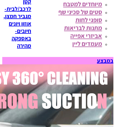
קטן
מיוחדים למטבח
לרכב/לבית-
סטים של סכיני שף
מגביר חמצן,
סופגי לחות
אוזון ויונים
מתנות לבריאות
חיובים-
אביזרי אפייה
באספקה
מעמדים ליין
מהירה
במבצע