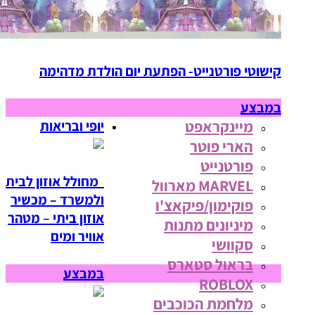
קישוטי פורטנייט- הפתעת יום הולדת מדהימה
במבצע
מיינקראפט
יופי ובריאות
הארי פוטר
פורטנייט
מחולל אוזון לבית
MARVEL מארוול
ולמשרד – מכשיר
פוקימון/פיקאצ'ו
אוזון ביתי – מטהר
מיניונים מתנות
אוויר ומים
סקוושי
בראול סטארס
במבצע
ROBLOX
מלחמת הכוכבים