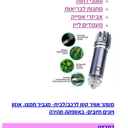
סופגי לחות
מתנות לבריאות
אביזרי אפייה
מעמדים ליין
מטהר אוויר קטן לרכב/לבית- מגביר חמצן, אוזון
ויונים חיובים- באספקה מהירה
במבצע