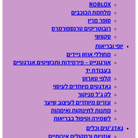
ROBLOX
מלחמת הכוכבים
סופר מריו
רובוטריקים טרנספורמרס
סקוושי
יופי ובריאות
מחוללי אוזון ניידים
אורגונייט – פירמידות ותכשיטים אנרגטיים
בעבודת יד
קלפי טארוט
גאדגטים מיוחדים לעיסוי
לק ג'ל מניקור
עזרים מיוחדים לעיצוב שיער
מתנות לתינוקות ואימהות
לשמירה וטיפול בבריאות
גאדג'טים וכלים
אוזניות ורמקולים איכותיים