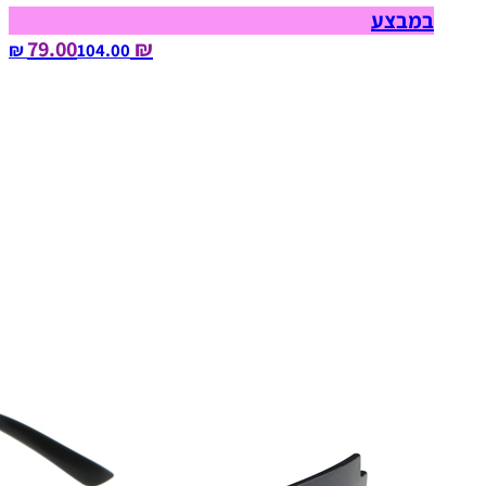
במבצע
₪ 79.00
104.00‏ ₪