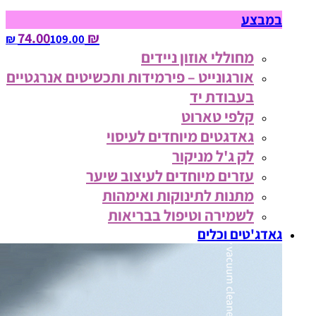
במבצע
₪ 74.00
109.00‏ ₪
מחוללי אוזון ניידים
אורגונייט – פירמידות ותכשיטים אנרגטיים
בעבודת יד
קלפי טארוט
גאדגטים מיוחדים לעיסוי
לק ג'ל מניקור
עזרים מיוחדים לעיצוב שיער
מתנות לתינוקות ואימהות
לשמירה וטיפול בבריאות
גאדג'טים וכלים