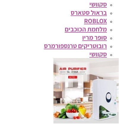
סקוושי
בראול סטארס
ROBLOX
מלחמת הכוכבים
סופר מריו
רובוטריקים טרנספורמרס
סקוושי