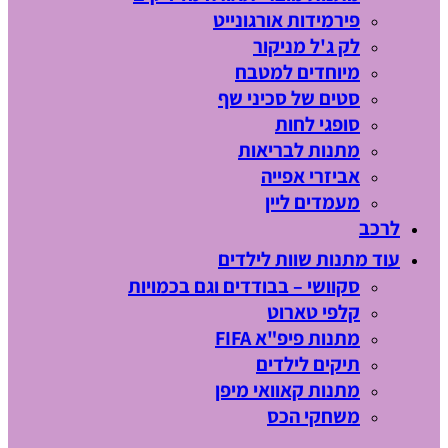
פירמידות אורגונייט
לק ג'ל מניקור
מיוחדים למטבח
סטים של סכיני שף
סופגי לחות
מתנות לבריאות
אביזרי אפייה
מעמדים ליין
לרכב
עוד מתנות שוות לילדים
סקוושי – בבודדים וגם בכמויות
קלפי טארוט
מתנות פיפ"א FIFA
תיקים לילדים
מתנות קאוואי מיפן
משחקי הכס