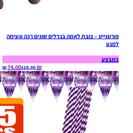
פורטנייט – בובת לאמה בגדלים שונים רכה ונעימה
למגע
במבצע
₪ 74.00
128.00‏ ₪