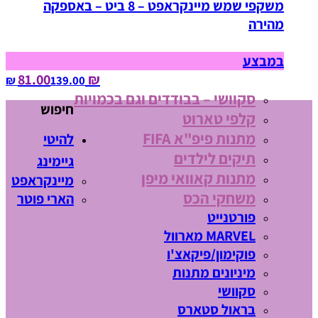
משקפי שמש מיינקראפט – 8 ביט – באספקה
מהירה
במבצע
₪ 81.00
139.00‏ ₪
סקוושי – בבודדים וגם בכמויות
חיפוש
קלפי טארוט
מתנות פיפ"א FIFA
להיטי
תיקים לילדים
גיימינג
מתנות קאוואי מיפן
מיינקראפט
משחקי הכס
הארי פוטר
פורטנייט
MARVEL מארוול
פוקימון/פיקאצ'ו
מיניונים מתנות
סקוושי
בראול סטארס