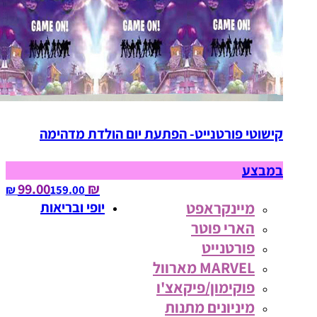
קישוטי פורטנייט- הפתעת יום הולדת מדהימה
במבצע
₪ 99.00
159.00‏ ₪
מיינקראפט
יופי ובריאות
הארי פוטר
פורטנייט
MARVEL מארוול
פוקימון/פיקאצ'ו
מיניונים מתנות