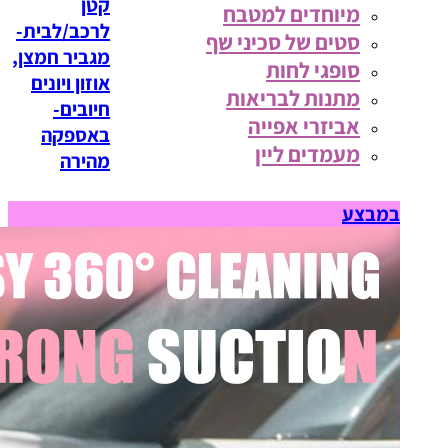
קטן
מיוחדים למטבח
לרכב/לבית-
סטים של סכיני שף
מגביר חמצן,
סופגי לחות
אוזון ויונים
מתנות לבריאות
חיובים-
אביזרי אפייה
באספקה
מעמדים ליין
מהירה
במבצע