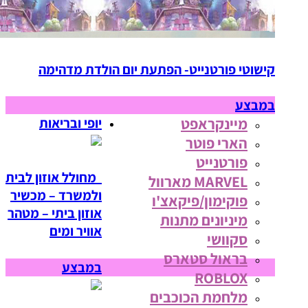
קישוטי פורטנייט- הפתעת יום הולדת מדהימה
במבצע
מיינקראפט
יופי ובריאות
הארי פוטר
פורטנייט
מחולל אוזון לבית
MARVEL מארוול
ולמשרד – מכשיר
פוקימון/פיקאצ'ו
אוזון ביתי – מטהר
מיניונים מתנות
אוויר ומים
סקוושי
בראול סטארס
במבצע
ROBLOX
מלחמת הכוכבים