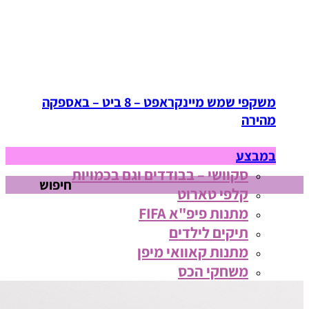
משקפי שמש מיינקראפט – 8 ביט – באספקה
מהירה
במבצע
סקוושי – בבודדים וגם בכמויות
חיפוש
קלפי טארוט
מתנות פיפ"א FIFA
תיקים לילדים
מתנות קאוואי מיפן
משחקי הכס