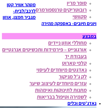
סופר מריו
מטהר אוויר קטן
רובוטריקים טרנספורמרס
לרכב/לבית-
סקוושי
מגביר חמצן, אוזון
ויונים חיובים- באספקה מהירה
במבצע
מחוללי אוזון ניידים
אורגונייט – פירמידות ותכשיטים אנרגטיים
בעבודת יד
קלפי טארוט
גאדגטים מיוחדים לעיסוי
לק ג'ל מניקור
עזרים מיוחדים לעיצוב שיער
מתנות לתינוקות ואימהות
לשמירה וטיפול בבריאות
גאדג'טים וכלים