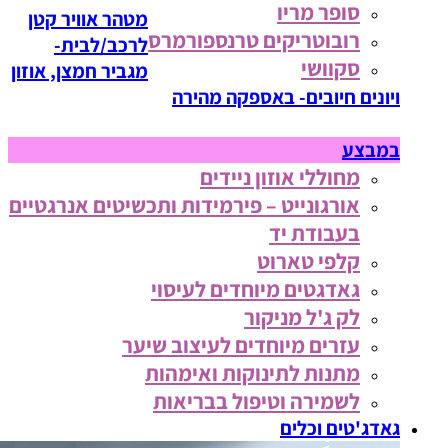
סופר מריו
מטהר אוויר קטן
רובוטריקים טרנספורמרס
לרכב/לבית-
סקוושי
מגביר חמצן, אוזון
ויונים חיובים- באספקה מהירה
במבצע
מחוללי אוזון ניידים
אורגונייט – פירמידות ותכשיטים אנרגטיים
בעבודת יד
קלפי טארוט
גאדגטים מיוחדים לעיסוי
לק ג'ל מניקור
עזרים מיוחדים לעיצוב שיער
מתנות לתינוקות ואימהות
לשמירה וטיפול בבריאות
גאדג'טים וכלים