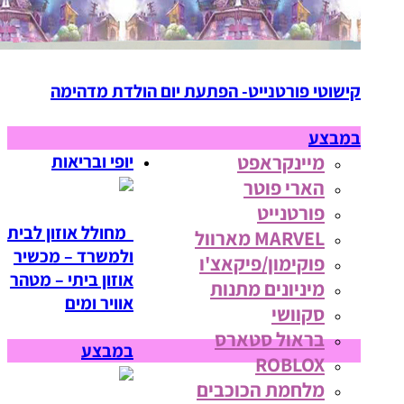
קישוטי פורטנייט- הפתעת יום הולדת מדהימה
במבצע
מיינקראפט
יופי ובריאות
הארי פוטר
פורטנייט
מחולל אוזון לבית
MARVEL מארוול
ולמשרד – מכשיר
פוקימון/פיקאצ'ו
אוזון ביתי – מטהר
מיניונים מתנות
אוויר ומים
סקוושי
בראול סטארס
במבצע
ROBLOX
מלחמת הכוכבים