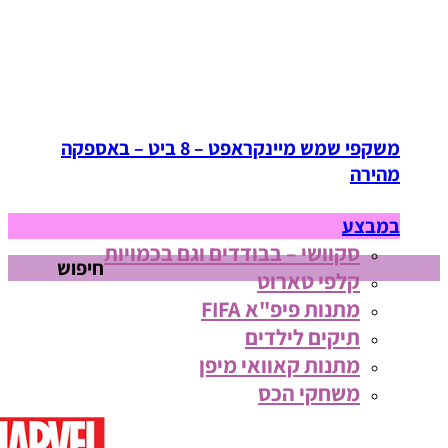
משקפי שמש מיינקראפט – 8 ביט – באספקה
מהירה
במבצע
סקוושי – בבודדים וגם בכמויות
חיפוש
קלפי טארוט
מתנות פיפ"א FIFA
תיקים לילדים
מתנות קאוואי מיפן
משחקי הכס