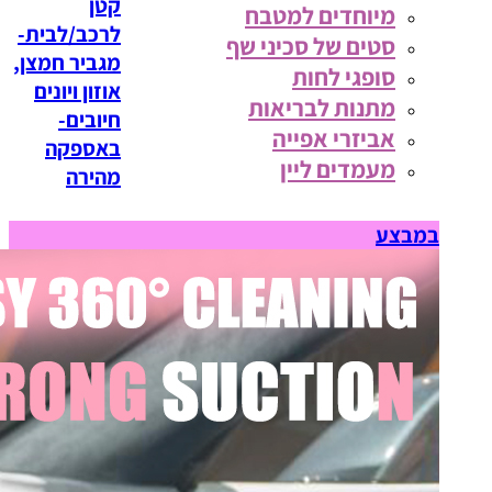
קטן
מיוחדים למטבח
לרכב/לבית-
סטים של סכיני שף
מגביר חמצן,
סופגי לחות
אוזון ויונים
מתנות לבריאות
חיובים-
אביזרי אפייה
באספקה
מעמדים ליין
מהירה
במבצע