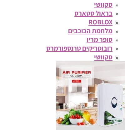
סקוושי
בראול סטארס
ROBLOX
מלחמת הכוכבים
סופר מריו
רובוטריקים טרנספורמרס
סקוושי