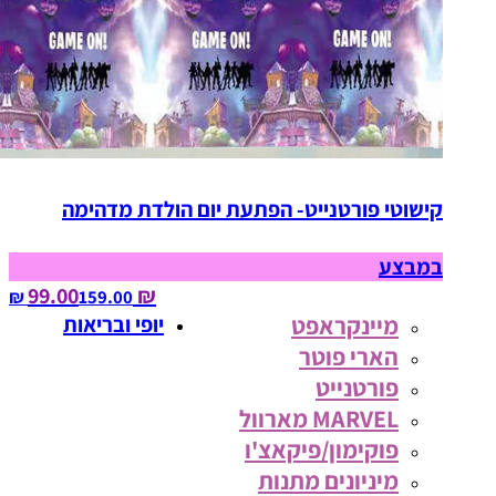
קישוטי פורטנייט- הפתעת יום הולדת מדהימה
במבצע
₪ 99.00
159.00‏ ₪
מיינקראפט
יופי ובריאות
הארי פוטר
פורטנייט
MARVEL מארוול
פוקימון/פיקאצ'ו
מיניונים מתנות