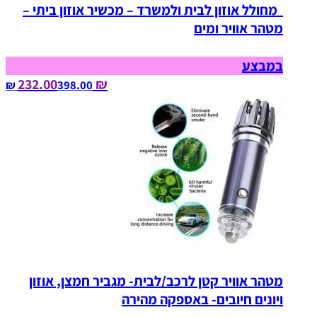
מחולל אוזון לבית ולמשרד – מכשיר אוזון ביתי –
מטהר אוויר ומים
במבצע
₪ 232.00
398.00‏ ₪
מטהר אוויר קטן לרכב/לבית- מגביר חמצן, אוזון
ויונים חיובים- באספקה מהירה