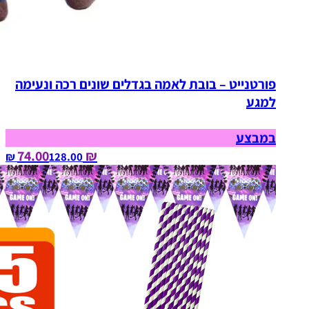
פורטנייט – בובת לאמה בגדלים שונים רכה ונעימה
למגע
במבצע
₪ 74.00
128.00‏ ₪