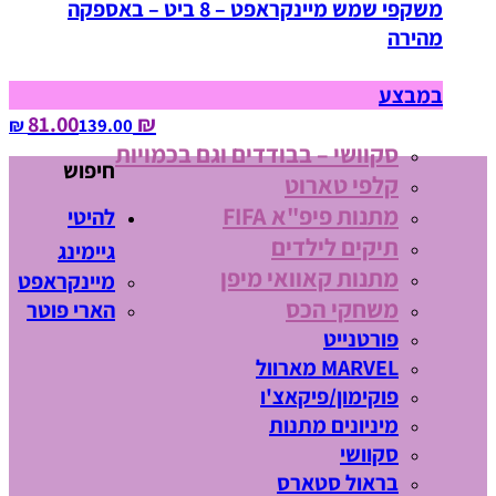
משקפי שמש מיינקראפט – 8 ביט – באספקה
מהירה
במבצע
₪ 81.00
139.00‏ ₪
סקוושי – בבודדים וגם בכמויות
חיפוש
קלפי טארוט
מתנות פיפ"א FIFA
להיטי
תיקים לילדים
גיימינג
מתנות קאוואי מיפן
מיינקראפט
משחקי הכס
הארי פוטר
פורטנייט
MARVEL מארוול
פוקימון/פיקאצ'ו
מיניונים מתנות
סקוושי
בראול סטארס