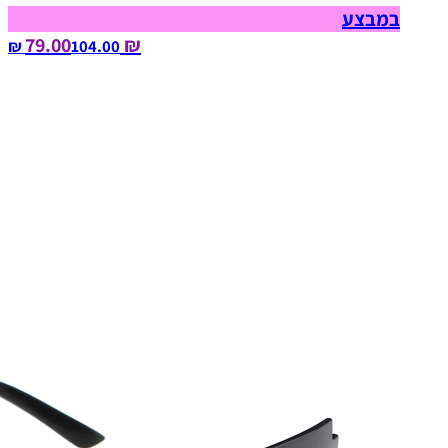
במבצע
₪ 79.00
104.00‏ ₪