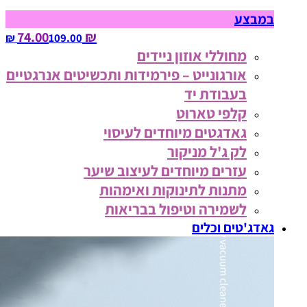
במבצע
₪ 74.00
109.00‏ ₪
מחוללי אוזון ניידים
אורגונייט – פירמידות ותכשיטים אנרגטיים
בעבודת יד
קלפי טארוט
גאדגטים מיוחדים לעיסוי
לק ג'ל מניקור
עזרים מיוחדים לעיצוב שיער
מתנות לתינוקות ואימהות
לשמירה וטיפול בבריאות
גאדג'טים וכלים