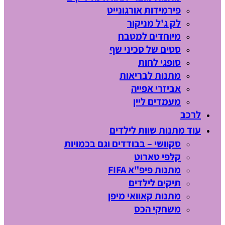
פירמידות אורגונייט
לק ג'ל מניקור
מיוחדים למטבח
סטים של סכיני שף
סופגי לחות
מתנות לבריאות
אביזרי אפייה
מעמדים ליין
לרכב
עוד מתנות שוות לילדים
סקוושי – בבודדים וגם בכמויות
קלפי טארוט
מתנות פיפ"א FIFA
תיקים לילדים
מתנות קאוואי מיפן
משחקי הכס