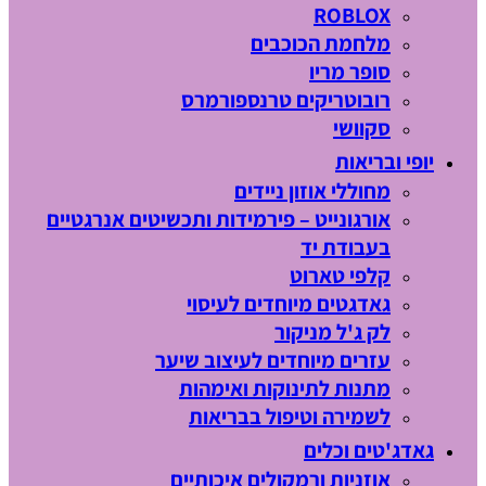
ROBLOX
מלחמת הכוכבים
סופר מריו
רובוטריקים טרנספורמרס
סקוושי
יופי ובריאות
מחוללי אוזון ניידים
אורגונייט – פירמידות ותכשיטים אנרגטיים
בעבודת יד
קלפי טארוט
גאדגטים מיוחדים לעיסוי
לק ג'ל מניקור
עזרים מיוחדים לעיצוב שיער
מתנות לתינוקות ואימהות
לשמירה וטיפול בבריאות
גאדג'טים וכלים
אוזניות ורמקולים איכותיים