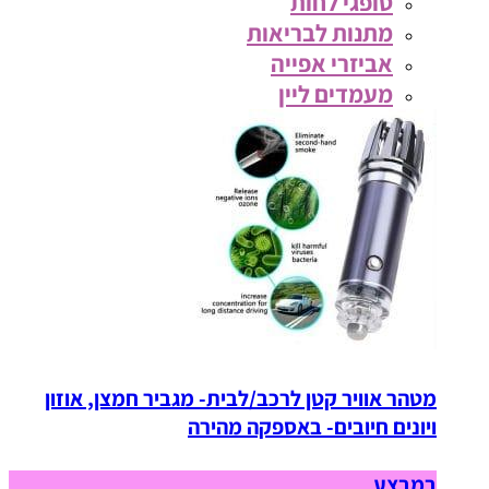
סופגי לחות
מתנות לבריאות
אביזרי אפייה
מעמדים ליין
מטהר אוויר קטן לרכב/לבית- מגביר חמצן, אוזון
ויונים חיובים- באספקה מהירה
במבצע