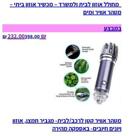
מחולל אוזון לבית ולמשרד – מכשיר אוזון ביתי –
מטהר אוויר ומים
במבצע
₪ 232.00
398.00‏ ₪
מטהר אוויר קטן לרכב/לבית- מגביר חמצן, אוזון
ויונים חיובים- באספקה מהירה