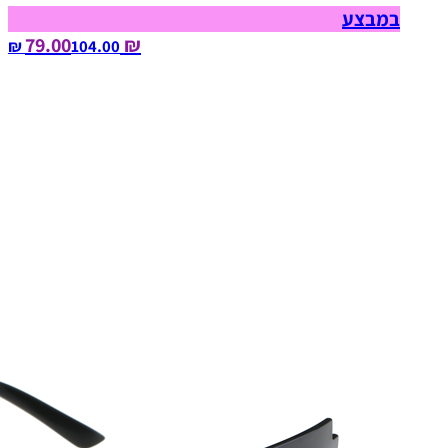
במבצע
₪ 79.00
104.00‏ ₪