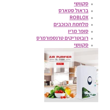
סקוושי
בראול סטארס
ROBLOX
מלחמת הכוכבים
סופר מריו
רובוטריקים טרנספורמרס
סקוושי