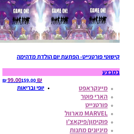
קישוטי פורטנייט- הפתעת יום הולדת מדהימה
במבצע
₪ 99.00
159.00‏ ₪
מיינקראפט
יופי ובריאות
הארי פוטר
פורטנייט
MARVEL מארוול
פוקימון/פיקאצ'ו
מיניונים מתנות