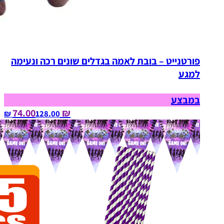
פורטנייט – בובת לאמה בגדלים שונים רכה ונעימה
למגע
במבצע
₪ 74.00
128.00‏ ₪