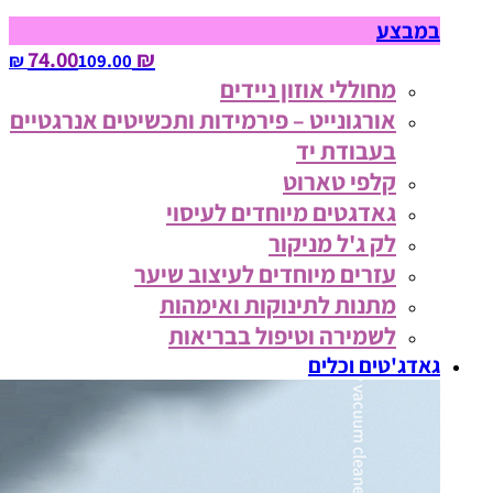
במבצע
₪ 74.00
109.00‏ ₪
מחוללי אוזון ניידים
אורגונייט – פירמידות ותכשיטים אנרגטיים
בעבודת יד
קלפי טארוט
גאדגטים מיוחדים לעיסוי
לק ג'ל מניקור
עזרים מיוחדים לעיצוב שיער
מתנות לתינוקות ואימהות
לשמירה וטיפול בבריאות
גאדג'טים וכלים