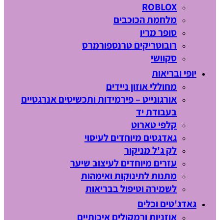
ROBLOX
מלחמת הכוכבים
סופר מריו
רובוטריקים טרנספורמרס
סקוושי
יופי ובריאות
מחוללי אוזון ניידים
אורגונייט – פירמידות ותכשיטים אנרגטיים
בעבודת יד
קלפי טארוט
גאדגטים מיוחדים לעיסוי
לק ג'ל מניקור
עזרים מיוחדים לעיצוב שיער
מתנות לתינוקות ואימהות
לשמירה וטיפול בבריאות
גאדג'טים וכלים
אוזניות ורמקולים איכותיים