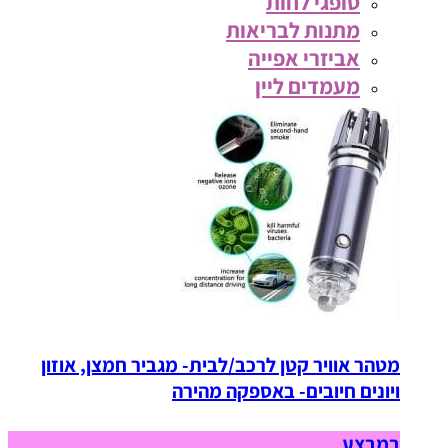
סופגי לחות
מתנות לבריאות
אביזרי אפייה
מעמדים ליין
מטהר אוויר קטן לרכב/לבית- מגביר חמצן, אוזון
ויונים חיובים- באספקה מהירה
במבצע