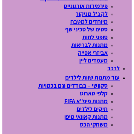
פירמידות אורגונייט
לק ג'ל מניקור
מיוחדים למטבח
סטים של סכיני שף
סופגי לחות
מתנות לבריאות
אביזרי אפייה
מעמדים ליין
לרכב
עוד מתנות שוות לילדים
סקוושי – בבודדים וגם בכמויות
קלפי טארוט
מתנות פיפ"א FIFA
תיקים לילדים
מתנות קאוואי מיפן
משחקי הכס