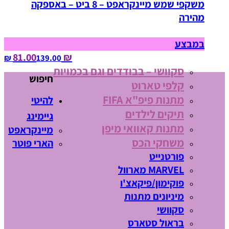
משקפי שמש מיינקראפט – 8 ביט – באספקה
מהירה
במבצע
₪ 81.00
139.00‏ ₪
סקוושי – בבודדים וגם בכמויות
חיפוש
קלפי טארוט
מתנות פיפ"א FIFA
להיטי
תיקים לילדים
גיימינג
מתנות קאוואי מיפן
מיינקראפט
משחקי הכס
הארי פוטר
פורטנייט
MARVEL מארוול
פוקימון/פיקאצ'ו
מיניונים מתנות
סקוושי
בראול סטארס