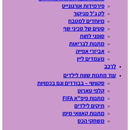
פירמידות אורגונייט
לק ג'ל מניקור
מיוחדים למטבח
סטים של סכיני שף
סופגי לחות
מתנות לבריאות
אביזרי אפייה
מעמדים ליין
לרכב
עוד מתנות שוות לילדים
סקוושי – בבודדים וגם בכמויות
קלפי טארוט
מתנות פיפ"א FIFA
תיקים לילדים
מתנות קאוואי מיפן
משחקי הכס