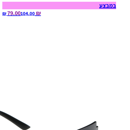
במבצע
₪ 79.00
104.00‏ ₪