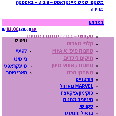
משקפי שמש מיינקראפט – 8 ביט – באספקה
מהירה
במבצע
₪ 81.00
139.00‏ ₪
סקוושי – בבודדים וגם בכמויות
חיפוש
קלפי טארוט
מתנות פיפ"א FIFA
להיטי
תיקים לילדים
גיימינג
מתנות קאוואי מיפן
מיינקראפט
משחקי הכס
הארי פוטר
פורטנייט
MARVEL מארוול
פוקימון/פיקאצ'ו
מיניונים מתנות
סקוושי
בראול סטארס