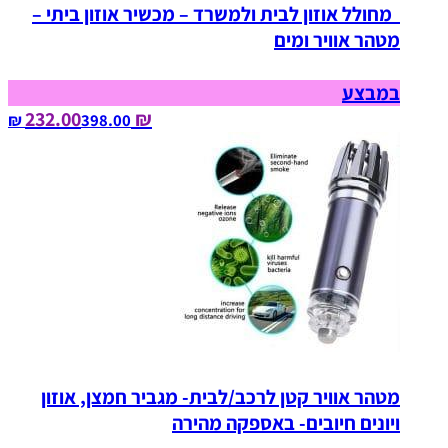
מחולל אוזון לבית ולמשרד – מכשיר אוזון ביתי –
מטהר אוויר ומים
במבצע
₪ 232.00
398.00‏ ₪
מטהר אוויר קטן לרכב/לבית- מגביר חמצן, אוזון
ויונים חיובים- באספקה מהירה