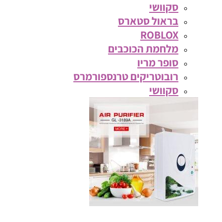
סקוושי
בראול סטארס
ROBLOX
מלחמת הכוכבים
סופר מריו
רובוטריקים טרנספורמרס
סקוושי