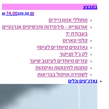
במבצע
₪ 74.00
109.00‏ ₪
מחוללי אוזון ניידים
אורגונייט – פירמידות ותכשיטים אנרגטיים
בעבודת יד
קלפי טארוט
גאדגטים מיוחדים לעיסוי
לק ג'ל מניקור
עזרים מיוחדים לעיצוב שיער
מתנות לתינוקות ואימהות
לשמירה וטיפול בבריאות
גאדג'טים וכלים