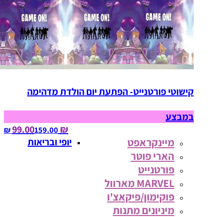
קישוטי פורטנייט- הפתעת יום הולדת מדהימה
במבצע
₪ 99.00
159.00‏ ₪
מיינקראפט
יופי ובריאות
הארי פוטר
פורטנייט
MARVEL מארוול
פוקימון/פיקאצ'ו
מיניונים מתנות