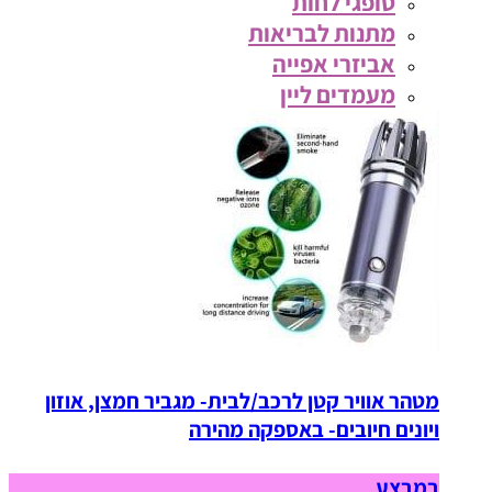
סופגי לחות
מתנות לבריאות
אביזרי אפייה
מעמדים ליין
מטהר אוויר קטן לרכב/לבית- מגביר חמצן, אוזון
ויונים חיובים- באספקה מהירה
במבצע