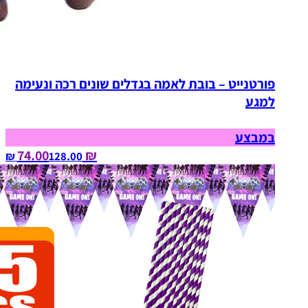
פורטנייט – בובת לאמה בגדלים שונים רכה ונעימה
למגע
במבצע
₪ 74.00
128.00‏ ₪