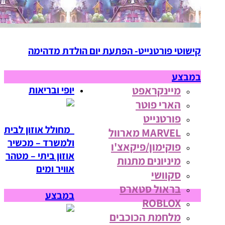
קישוטי פורטנייט- הפתעת יום הולדת מדהימה
במבצע
מיינקראפט
יופי ובריאות
הארי פוטר
פורטנייט
מחולל אוזון לבית
MARVEL מארוול
ולמשרד – מכשיר
פוקימון/פיקאצ'ו
אוזון ביתי – מטהר
מיניונים מתנות
אוויר ומים
סקוושי
בראול סטארס
במבצע
ROBLOX
מלחמת הכוכבים