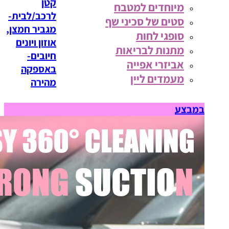
קטן
מיוחדים למטבח
לרכב/לבית-
סטים של סכיני שף
מגביר חמצן,
סופגי לחות
אוזון ויונים
מתנות לבריאות
חיובים-
אביזרי אפייה
באספקה
מעמדים ליין
מהירה
במבצע