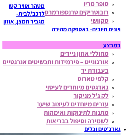
סופר מריו
מטהר אוויר קטן
רובוטריקים טרנספורמרס
לרכב/לבית-
סקוושי
מגביר חמצן, אוזון
ויונים חיובים- באספקה מהירה
במבצע
מחוללי אוזון ניידים
אורגונייט – פירמידות ותכשיטים אנרגטיים
בעבודת יד
קלפי טארוט
גאדגטים מיוחדים לעיסוי
לק ג'ל מניקור
עזרים מיוחדים לעיצוב שיער
מתנות לתינוקות ואימהות
לשמירה וטיפול בבריאות
גאדג'טים וכלים