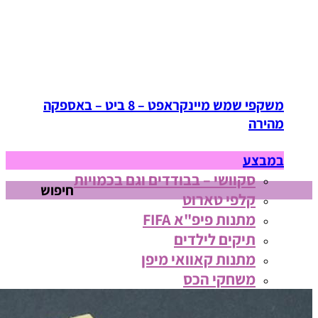
משקפי שמש מיינקראפט – 8 ביט – באספקה
מהירה
במבצע
סקוושי – בבודדים וגם בכמויות
חיפוש
קלפי טארוט
מתנות פיפ"א FIFA
תיקים לילדים
מתנות קאוואי מיפן
משחקי הכס