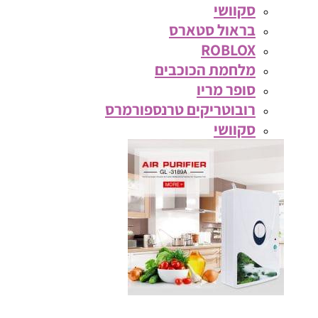
סקוושי
בראול סטארס
ROBLOX
מלחמת הכוכבים
סופר מריו
רובוטריקים טרנספורמרס
סקוושי