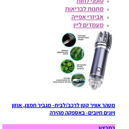
סופגי לחות
מתנות לבריאות
אביזרי אפייה
מעמדים ליין
מטהר אוויר קטן לרכב/לבית- מגביר חמצן, אוזון
ויונים חיובים- באספקה מהירה
במבצע