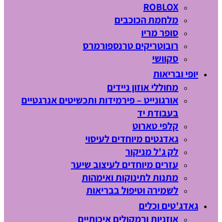
ROBLOX
מלחמת הכוכבים
סופר מריו
רובוטריקים טרנספורמרס
סקוושי
יופי ובריאות
מחוללי אוזון ניידים
אורגונייט – פירמידות ותכשיטים אנרגטיים
בעבודת יד
קלפי טארוט
גאדגטים מיוחדים לעיסוי
לק ג'ל מניקור
עזרים מיוחדים לעיצוב שיער
מתנות לתינוקות ואימהות
לשמירה וטיפול בבריאות
גאדג'טים וכלים
אוזניות ורמקולים איכותיים