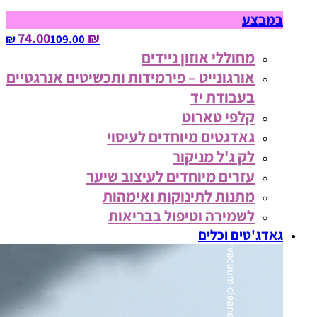
במבצע
₪ 74.00
109.00‏ ₪
מחוללי אוזון ניידים
אורגונייט – פירמידות ותכשיטים אנרגטיים
בעבודת יד
קלפי טארוט
גאדגטים מיוחדים לעיסוי
לק ג'ל מניקור
עזרים מיוחדים לעיצוב שיער
מתנות לתינוקות ואימהות
לשמירה וטיפול בבריאות
גאדג'טים וכלים