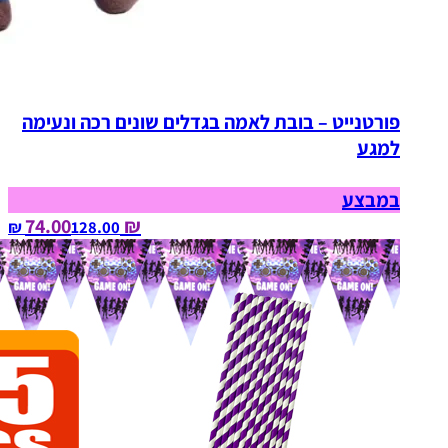
פורטנייט – בובת לאמה בגדלים שונים רכה ונעימה
למגע
במבצע
₪ 74.00
128.00‏ ₪