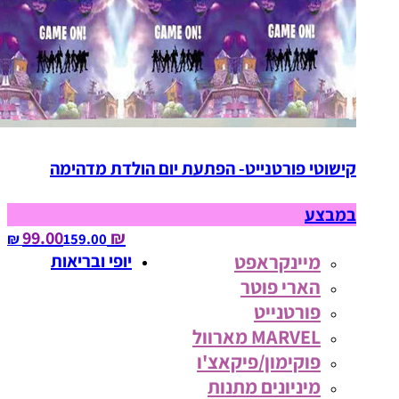
קישוטי פורטנייט- הפתעת יום הולדת מדהימה
במבצע
₪ 99.00
159.00‏ ₪
מיינקראפט
יופי ובריאות
הארי פוטר
פורטנייט
MARVEL מארוול
פוקימון/פיקאצ'ו
מיניונים מתנות