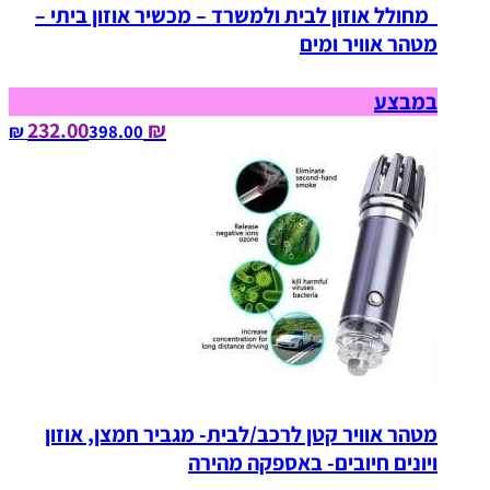
מחולל אוזון לבית ולמשרד – מכשיר אוזון ביתי –
מטהר אוויר ומים
במבצע
₪ 232.00
398.00‏ ₪
מטהר אוויר קטן לרכב/לבית- מגביר חמצן, אוזון
ויונים חיובים- באספקה מהירה