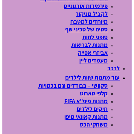
פירמידות אורגונייט
לק ג'ל מניקור
מיוחדים למטבח
סטים של סכיני שף
סופגי לחות
מתנות לבריאות
אביזרי אפייה
מעמדים ליין
לרכב
עוד מתנות שוות לילדים
סקוושי – בבודדים וגם בכמויות
קלפי טארוט
מתנות פיפ"א FIFA
תיקים לילדים
מתנות קאוואי מיפן
משחקי הכס