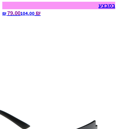
במבצע
₪ 79.00
104.00‏ ₪