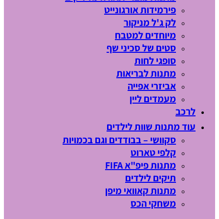
פירמידות אורגונייט
לק ג'ל מניקור
מיוחדים למטבח
סטים של סכיני שף
סופגי לחות
מתנות לבריאות
אביזרי אפייה
מעמדים ליין
לרכב
עוד מתנות שוות לילדים
סקוושי – בבודדים וגם בכמויות
קלפי טארוט
מתנות פיפ"א FIFA
תיקים לילדים
מתנות קאוואי מיפן
משחקי הכס