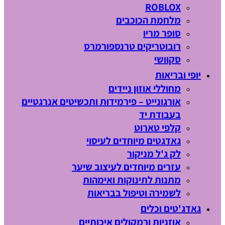
ROBLOX
מלחמת הכוכבים
סופר מריו
רובוטריקים טרנספורמרס
סקוושי
יופי ובריאות
מחוללי אוזון ניידים
אורגונייט – פירמידות ותכשיטים אנרגטיים
בעבודת יד
קלפי טארוט
גאדגטים מיוחדים לעיסוי
לק ג'ל מניקור
עזרים מיוחדים לעיצוב שיער
מתנות לתינוקות ואימהות
לשמירה וטיפול בבריאות
גאדג'טים וכלים
אוזניות ורמקולים איכותיים