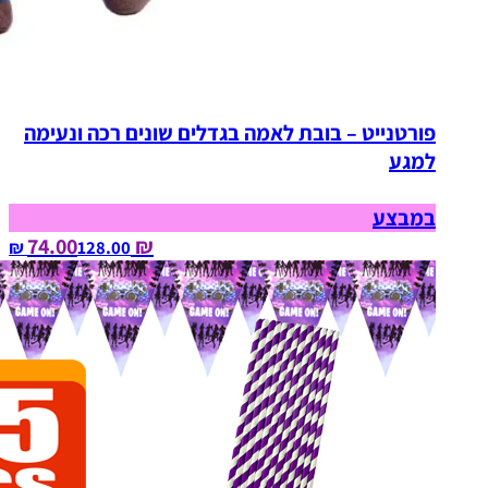
פורטנייט – בובת לאמה בגדלים שונים רכה ונעימה
למגע
במבצע
₪ 74.00
128.00‏ ₪