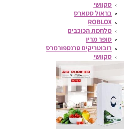
סקוושי
בראול סטארס
ROBLOX
מלחמת הכוכבים
סופר מריו
רובוטריקים טרנספורמרס
סקוושי