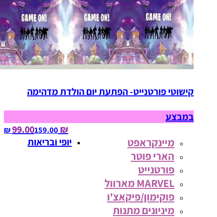
קישוטי פורטנייט- הפתעת יום הולדת מדהימה
במבצע
₪ 99.00
159.00‏ ₪
מיינקראפט
יופי ובריאות
הארי פוטר
פורטנייט
MARVEL מארוול
פוקימון/פיקאצ'ו
מיניונים מתנות