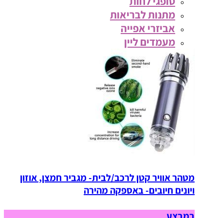
סופגי לחות
מתנות לבריאות
אביזרי אפייה
מעמדים ליין
מטהר אוויר קטן לרכב/לבית- מגביר חמצן, אוזון
ויונים חיובים- באספקה מהירה
במבצע