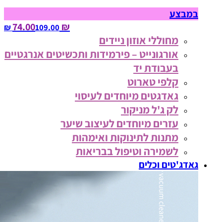
במבצע
₪ 74.00
109.00‏ ₪
מחוללי אוזון ניידים
אורגונייט – פירמידות ותכשיטים אנרגטיים
בעבודת יד
קלפי טארוט
גאדגטים מיוחדים לעיסוי
לק ג'ל מניקור
עזרים מיוחדים לעיצוב שיער
מתנות לתינוקות ואימהות
לשמירה וטיפול בבריאות
גאדג'טים וכלים