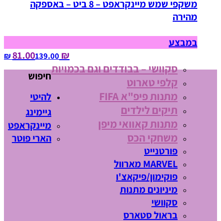
משקפי שמש מיינקראפט – 8 ביט – באספקה
מהירה
במבצע
₪ 81.00
139.00‏ ₪
סקוושי – בבודדים וגם בכמויות
חיפוש
קלפי טארוט
מתנות פיפ"א FIFA
להיטי
תיקים לילדים
גיימינג
מתנות קאוואי מיפן
מיינקראפט
משחקי הכס
הארי פוטר
פורטנייט
MARVEL מארוול
פוקימון/פיקאצ'ו
מיניונים מתנות
סקוושי
בראול סטארס