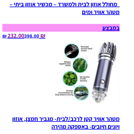
מחולל אוזון לבית ולמשרד – מכשיר אוזון ביתי –
מטהר אוויר ומים
במבצע
₪ 232.00
398.00‏ ₪
מטהר אוויר קטן לרכב/לבית- מגביר חמצן, אוזון
ויונים חיובים- באספקה מהירה