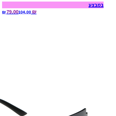
במבצע
₪ 79.00
104.00‏ ₪