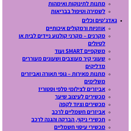
מתנות לתינוקות ואימהות
לשמירה וטיפול בבריאות
גאדג'טים וכלים
אוזניות ורמקולים איכותיים
מקרנים – מקרני קולנוע ניידים לבית או
לטיולים
משקפיים SMART ועוד
שעוני קיר מעוצבים ושעונים מעוררים
מדליקים
מתנות מאירות – גופי תאורה ואביזרים
משלימים
אביזרים לצילומי סלפי וסטוריז
מכשירים לעיצוב שיער
מכשירים וציוד לקפה
אביזרים חשמליים לרכב
תכשירי ניקוי, הברקה והגנה לרכב
מכשירי עיסוי חשמליים