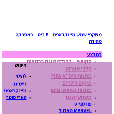
משקפי שמש מיינקראפט – 8 ביט – באספקה
מהירה
במבצע
סקוושי – בבודדים וגם בכמויות
חיפוש
קלפי טארוט
מתנות פיפ"א FIFA
להיטי
תיקים לילדים
גיימינג
מתנות קאוואי מיפן
מיינקראפט
משחקי הכס
הארי פוטר
פורטנייט
MARVEL מארוול