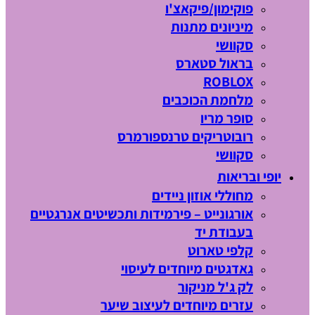
פוקימון/פיקאצ'ו
מיניונים מתנות
סקוושי
בראול סטארס
ROBLOX
מלחמת הכוכבים
סופר מריו
רובוטריקים טרנספורמרס
סקוושי
יופי ובריאות
מחוללי אוזון ניידים
אורגונייט – פירמידות ותכשיטים אנרגטיים
בעבודת יד
קלפי טארוט
גאדגטים מיוחדים לעיסוי
לק ג'ל מניקור
עזרים מיוחדים לעיצוב שיער