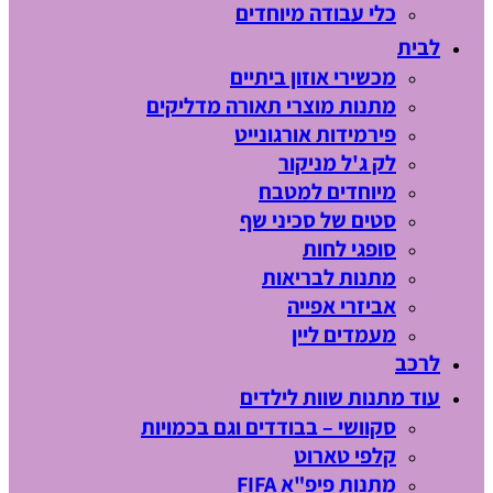
כלי עבודה מיוחדים
לבית
מכשירי אוזון ביתיים
מתנות מוצרי תאורה מדליקים
פירמידות אורגונייט
לק ג'ל מניקור
מיוחדים למטבח
סטים של סכיני שף
סופגי לחות
מתנות לבריאות
אביזרי אפייה
מעמדים ליין
לרכב
עוד מתנות שוות לילדים
סקוושי – בבודדים וגם בכמויות
קלפי טארוט
מתנות פיפ"א FIFA