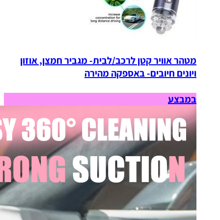
מטהר אוויר קטן לרכב/לבית- מגביר חמצן, אוזון
ויונים חיובים- באספקה מהירה
במבצע