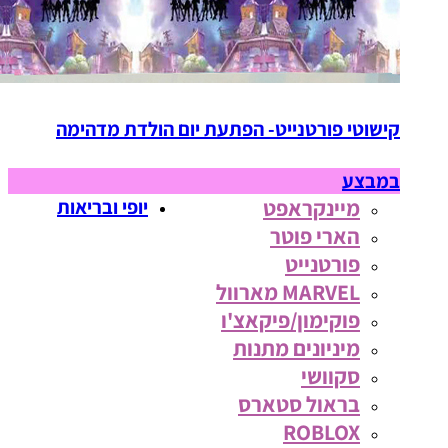
קישוטי פורטנייט- הפתעת יום הולדת מדהימה
במבצע
מיינקראפט
יופי ובריאות
הארי פוטר
פורטנייט
MARVEL מארוול
פוקימון/פיקאצ'ו
מיניונים מתנות
סקוושי
בראול סטארס
ROBLOX