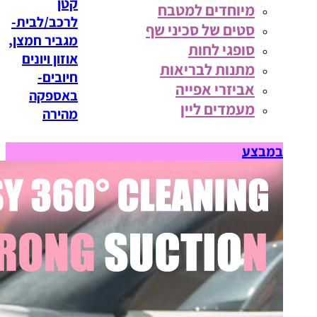
קטן
מיוחדים למטבח
לרכב/לבית-
סטים של סכיני שף
מגביר חמצן,
סופגי לחות
אוזון ויונים
מתנות לבריאות
חיובים-
אביזרי אפייה
באספקה
מעמדים ליין
מהירה
במבצע