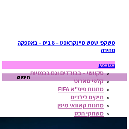
משקפי שמש מיינקראפט – 8 ביט – באספקה
מהירה
במבצע
סקוושי – בבודדים וגם בכמויות
חיפוש
קלפי טארוט
מתנות פיפ"א FIFA
תיקים לילדים
מתנות קאוואי מיפן
משחקי הכס