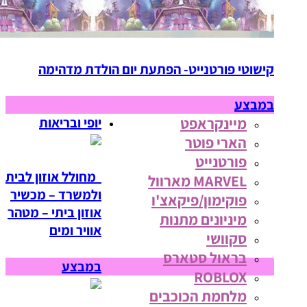
קישוטי פורטנייט- הפתעת יום הולדת מדהימה
במבצע
מיינקראפט
יופי ובריאות
הארי פוטר
פורטנייט
מחולל אוזון לבית
MARVEL מארוול
ולמשרד – מכשיר
פוקימון/פיקאצ'ו
אוזון ביתי – מטהר
מיניונים מתנות
אוויר ומים
סקוושי
בראול סטארס
במבצע
ROBLOX
מלחמת הכוכבים