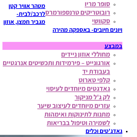
סופר מריו
מטהר אוויר קטן
רובוטריקים טרנספורמרס
לרכב/לבית-
סקוושי
מגביר חמצן, אוזון
ויונים חיובים- באספקה מהירה
במבצע
מחוללי אוזון ניידים
אורגונייט – פירמידות ותכשיטים אנרגטיים
בעבודת יד
קלפי טארוט
גאדגטים מיוחדים לעיסוי
לק ג'ל מניקור
עזרים מיוחדים לעיצוב שיער
מתנות לתינוקות ואימהות
לשמירה וטיפול בבריאות
גאדג'טים וכלים