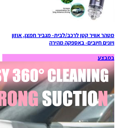
מטהר אוויר קטן לרכב/לבית- מגביר חמצן, אוזון
ויונים חיובים- באספקה מהירה
במבצע