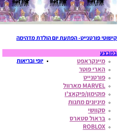
קישוטי פורטנייט- הפתעת יום הולדת מדהימה
במבצע
מיינקראפט
יופי ובריאות
הארי פוטר
פורטנייט
MARVEL מארוול
פוקימון/פיקאצ'ו
מיניונים מתנות
סקוושי
בראול סטארס
ROBLOX