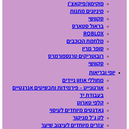
פוקימון/פיקאצ'ו
מיניונים מתנות
סקוושי
בראול סטארס
ROBLOX
מלחמת הכוכבים
סופר מריו
רובוטריקים טרנספורמרס
סקוושי
יופי ובריאות
מחוללי אוזון ניידים
אורגונייט – פירמידות ותכשיטים אנרגטיים
בעבודת יד
קלפי טארוט
גאדגטים מיוחדים לעיסוי
לק ג'ל מניקור
עזרים מיוחדים לעיצוב שיער