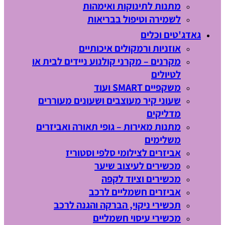
מתנות לתינוקות ואימהות
לשמירה וטיפול בבריאות
גאדג'טים וכלים
אוזניות ורמקולים איכותיים
מקרנים – מקרני קולנוע ניידים לבית או
לטיולים
משקפיים SMART ועוד
שעוני קיר מעוצבים ושעונים מעוררים
מדליקים
מתנות מאירות – גופי תאורה ואביזרים
משלימים
אביזרים לצילומי סלפי וסטוריז
מכשירים לעיצוב שיער
מכשירים וציוד לקפה
אביזרים חשמליים לרכב
תכשירי ניקוי, הברקה והגנה לרכב
מכשירי עיסוי חשמליים