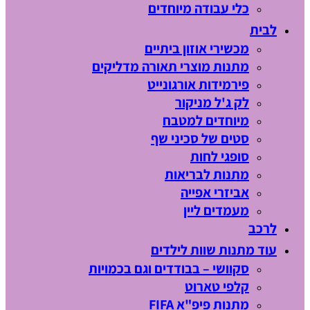
כלי עבודה מיוחדים
לבית
מכשירי אוזון ביתיים
מתנות מוצרי תאורה מדליקים
פירמידות אורגונייט
לק ג'ל מניקור
מיוחדים למטבח
סטים של סכיני שף
סופגי לחות
מתנות לבריאות
אביזרי אפייה
מעמדים ליין
לרכב
עוד מתנות שוות לילדים
סקוושי – בבודדים וגם בכמויות
קלפי טארוט
מתנות פיפ"א FIFA