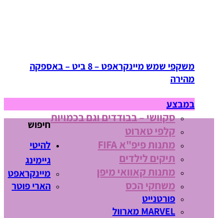
משקפי שמש מיינקראפט – 8 ביט – באספקה
מהירה
במבצע
סקוושי – בבודדים וגם בכמויות
חיפוש
קלפי טארוט
מתנות פיפ"א FIFA
להיטי
תיקים לילדים
גיימינג
מתנות קאוואי מיפן
מיינקראפט
משחקי הכס
הארי פוטר
פורטנייט
MARVEL מארוול