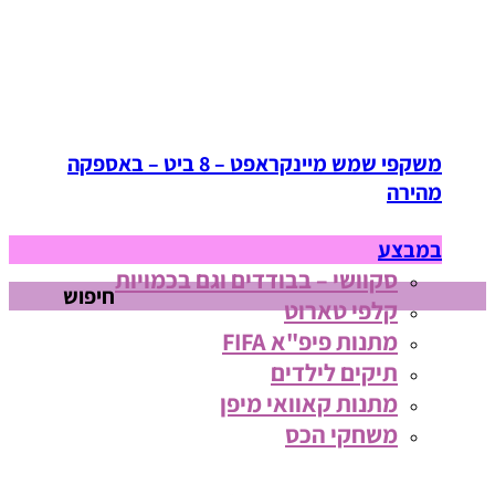
משקפי שמש מיינקראפט – 8 ביט – באספקה
מהירה
במבצע
סקוושי – בבודדים וגם בכמויות
חיפוש
קלפי טארוט
מתנות פיפ"א FIFA
תיקים לילדים
מתנות קאוואי מיפן
משחקי הכס