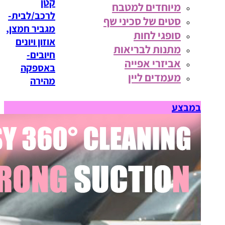
קטן
מיוחדים למטבח
לרכב/לבית-
סטים של סכיני שף
מגביר חמצן,
סופגי לחות
אוזון ויונים
מתנות לבריאות
חיובים-
אביזרי אפייה
באספקה
מעמדים ליין
מהירה
במבצע