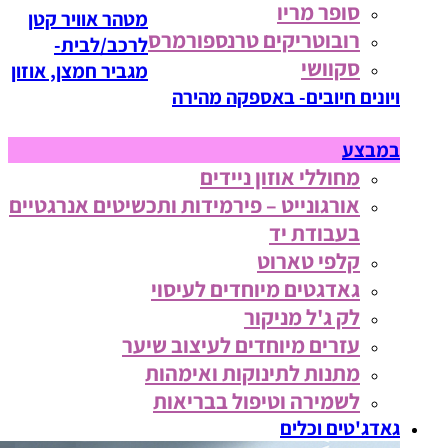
סופר מריו
מטהר אוויר קטן
רובוטריקים טרנספורמרס
לרכב/לבית-
סקוושי
מגביר חמצן, אוזון
ויונים חיובים- באספקה מהירה
במבצע
מחוללי אוזון ניידים
אורגונייט – פירמידות ותכשיטים אנרגטיים
בעבודת יד
קלפי טארוט
גאדגטים מיוחדים לעיסוי
לק ג'ל מניקור
עזרים מיוחדים לעיצוב שיער
מתנות לתינוקות ואימהות
לשמירה וטיפול בבריאות
גאדג'טים וכלים