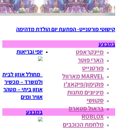
קישוטי פורטנייט- הפתעת יום הולדת מדהימה
במבצע
מיינקראפט
יופי ובריאות
הארי פוטר
פורטנייט
מחולל אוזון לבית
MARVEL מארוול
ולמשרד – מכשיר
פוקימון/פיקאצ'ו
אוזון ביתי – מטהר
מיניונים מתנות
אוויר ומים
סקוושי
בראול סטארס
במבצע
ROBLOX
מלחמת הכוכבים