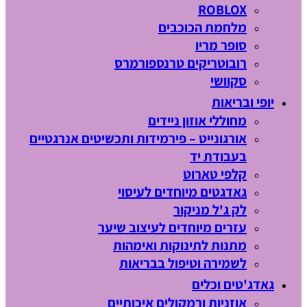
ROBLOX
מלחמת הכוכבים
סופר מריו
רובוטריקים טרנספורמרס
סקוושי
יופי ובריאות
מחוללי אוזון ניידים
אורגונייט – פירמידות ותכשיטים אנרגטיים
בעבודת יד
קלפי טארוט
גאדגטים מיוחדים לעיסוי
לק ג'ל מניקור
עזרים מיוחדים לעיצוב שיער
מתנות לתינוקות ואימהות
לשמירה וטיפול בבריאות
גאדג'טים וכלים
אוזניות ורמקולים איכותיים