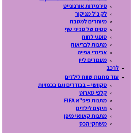
פירמידות אורגונייט
לק ג'ל מניקור
מיוחדים למטבח
סטים של סכיני שף
סופגי לחות
מתנות לבריאות
אביזרי אפייה
מעמדים ליין
לרכב
עוד מתנות שוות לילדים
סקוושי – בבודדים וגם בכמויות
קלפי טארוט
מתנות פיפ"א FIFA
תיקים לילדים
מתנות קאוואי מיפן
משחקי הכס