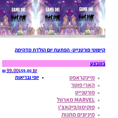
קישוטי פורטנייט- הפתעת יום הולדת מדהימה
במבצע
₪ 99.00
159.00‏ ₪
מיינקראפט
יופי ובריאות
הארי פוטר
פורטנייט
MARVEL מארוול
פוקימון/פיקאצ'ו
מיניונים מתנות