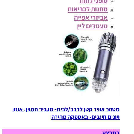
סופגי לחות
מתנות לבריאות
אביזרי אפייה
מעמדים ליין
מטהר אוויר קטן לרכב/לבית- מגביר חמצן, אוזון
ויונים חיובים- באספקה מהירה
במבצע