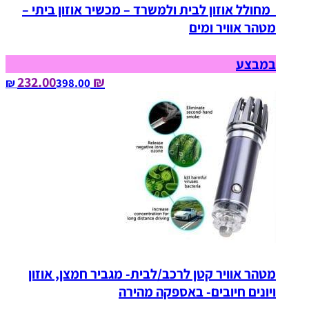
מחולל אוזון לבית ולמשרד – מכשיר אוזון ביתי –
מטהר אוויר ומים
במבצע
₪ 232.00
398.00‏ ₪
מטהר אוויר קטן לרכב/לבית- מגביר חמצן, אוזון
ויונים חיובים- באספקה מהירה