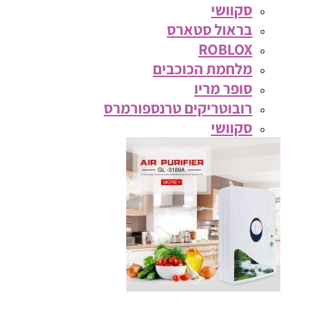
סקוושי
בראול סטארס
ROBLOX
מלחמת הכוכבים
סופר מריו
רובוטריקים טרנספורמרס
סקוושי