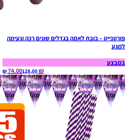
פורטנייט – בובת לאמה בגדלים שונים רכה ונעימה
למגע
במבצע
₪ 74.00
128.00‏ ₪