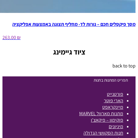
מסך פיקסלים חכם – נורות לד- מחליף תצוגה באמצעות אפליקציה
₪ 263.00
ציוד גיימינג
back to top
תפריט המתנות בחנות
פורטנייט
הארי פוטר
מיינקראפט
מתנות מארוול MARVEL
פוקימון – פיקאצ'ו
מיניונים
חנות הסקוושי הגדולה