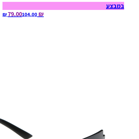
במבצע
₪ 79.00
104.00‏ ₪