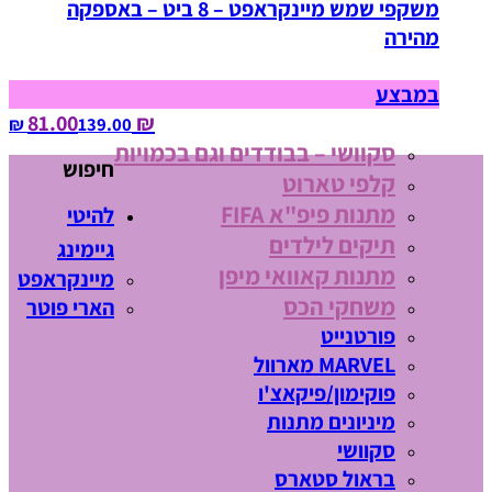
משקפי שמש מיינקראפט – 8 ביט – באספקה
מהירה
במבצע
₪ 81.00
139.00‏ ₪
סקוושי – בבודדים וגם בכמויות
חיפוש
קלפי טארוט
מתנות פיפ"א FIFA
להיטי
תיקים לילדים
גיימינג
מתנות קאוואי מיפן
מיינקראפט
משחקי הכס
הארי פוטר
פורטנייט
MARVEL מארוול
פוקימון/פיקאצ'ו
מיניונים מתנות
סקוושי
בראול סטארס