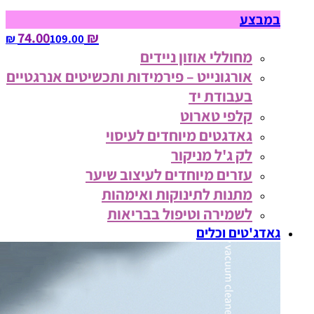
במבצע
₪ 74.00
109.00‏ ₪
מחוללי אוזון ניידים
אורגונייט – פירמידות ותכשיטים אנרגטיים
בעבודת יד
קלפי טארוט
גאדגטים מיוחדים לעיסוי
לק ג'ל מניקור
עזרים מיוחדים לעיצוב שיער
מתנות לתינוקות ואימהות
לשמירה וטיפול בבריאות
גאדג'טים וכלים