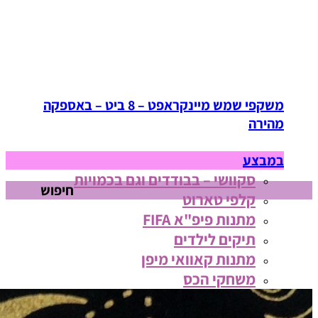
משקפי שמש מיינקראפט – 8 ביט – באספקה
מהירה
במבצע
סקוושי – בבודדים וגם בכמויות
חיפוש
קלפי טארוט
מתנות פיפ"א FIFA
תיקים לילדים
מתנות קאוואי מיפן
משחקי הכס