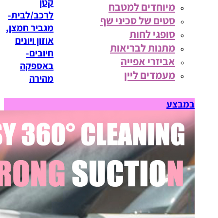
קטן
מיוחדים למטבח
לרכב/לבית-
סטים של סכיני שף
מגביר חמצן,
סופגי לחות
אוזון ויונים
מתנות לבריאות
חיובים-
אביזרי אפייה
באספקה
מעמדים ליין
מהירה
במבצע