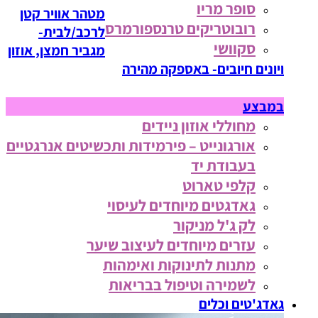
סופר מריו
מטהר אוויר קטן
רובוטריקים טרנספורמרס
לרכב/לבית-
סקוושי
מגביר חמצן, אוזון
ויונים חיובים- באספקה מהירה
במבצע
מחוללי אוזון ניידים
אורגונייט – פירמידות ותכשיטים אנרגטיים
בעבודת יד
קלפי טארוט
גאדגטים מיוחדים לעיסוי
לק ג'ל מניקור
עזרים מיוחדים לעיצוב שיער
מתנות לתינוקות ואימהות
לשמירה וטיפול בבריאות
גאדג'טים וכלים