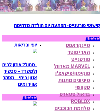
קישוטי פורטנייט- הפתעת יום הולדת מדהימה
במבצע
מיינקראפט
יופי ובריאות
הארי פוטר
פורטנייט
מחולל אוזון לבית
MARVEL מארוול
ולמשרד – מכשיר
פוקימון/פיקאצ'ו
אוזון ביתי – מטהר
מיניונים מתנות
אוויר ומים
סקוושי
בראול סטארס
במבצע
ROBLOX
מלחמת הכוכבים