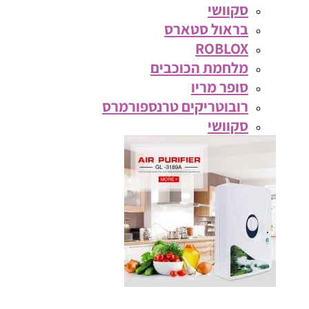
סקוושי
בראול סטארס
ROBLOX
מלחמת הכוכבים
סופר מריו
רובוטריקים טרנספורמרס
סקוושי