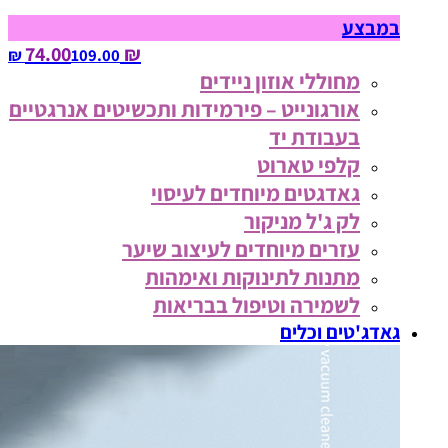
במבצע
₪ 74.00
109.00‏ ₪
מחוללי אוזון ניידים
אורגונייט – פירמידות ותכשיטים אנרגטיים
בעבודת יד
קלפי טארוט
גאדגטים מיוחדים לעיסוי
לק ג'ל מניקור
עזרים מיוחדים לעיצוב שיער
מתנות לתינוקות ואימהות
לשמירה וטיפול בבריאות
גאדג'טים וכלים