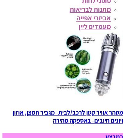
סופגי לחות
מתנות לבריאות
אביזרי אפייה
מעמדים ליין
מטהר אוויר קטן לרכב/לבית- מגביר חמצן, אוזון
ויונים חיובים- באספקה מהירה
במבצע