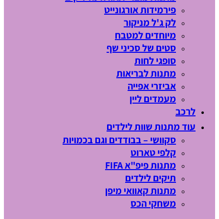
פירמידות אורגונייט
לק ג'ל מניקור
מיוחדים למטבח
סטים של סכיני שף
סופגי לחות
מתנות לבריאות
אביזרי אפייה
מעמדים ליין
לרכב
עוד מתנות שוות לילדים
סקוושי – בבודדים וגם בכמויות
קלפי טארוט
מתנות פיפ"א FIFA
תיקים לילדים
מתנות קאוואי מיפן
משחקי הכס