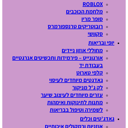
ROBLOX
מלחמת הכוכבים
סופר מריו
רובוטריקים טרנספורמרס
סקוושי
יופי ובריאות
מחוללי אוזון ניידים
אורגונייט – פירמידות ותכשיטים אנרגטיים
בעבודת יד
קלפי טארוט
גאדגטים מיוחדים לעיסוי
לק ג'ל מניקור
עזרים מיוחדים לעיצוב שיער
מתנות לתינוקות ואימהות
לשמירה וטיפול בבריאות
גאדג'טים וכלים
אוזניות ורמקולים איכותיים