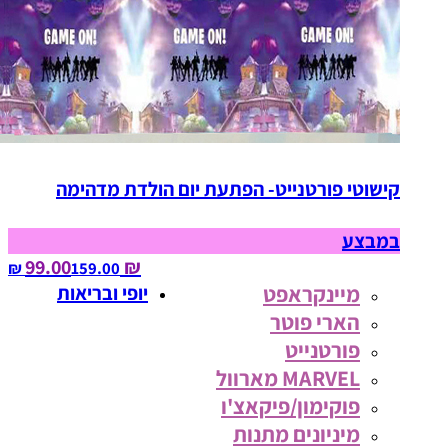
קישוטי פורטנייט- הפתעת יום הולדת מדהימה
במבצע
₪ 99.00
159.00‏ ₪
מיינקראפט
יופי ובריאות
הארי פוטר
פורטנייט
MARVEL מארוול
פוקימון/פיקאצ'ו
מיניונים מתנות