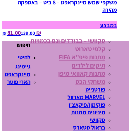
משקפי שמש מיינקראפט – 8 ביט – באספקה
מהירה
במבצע
₪ 81.00
139.00‏ ₪
סקוושי – בבודדים וגם בכמויות
חיפוש
קלפי טארוט
מתנות פיפ"א FIFA
להיטי
תיקים לילדים
גיימינג
מתנות קאוואי מיפן
מיינקראפט
משחקי הכס
הארי פוטר
פורטנייט
MARVEL מארוול
פוקימון/פיקאצ'ו
מיניונים מתנות
סקוושי
בראול סטארס