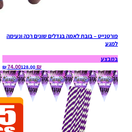
פורטנייט – בובת לאמה בגדלים שונים רכה ונעימה
למגע
במבצע
₪ 74.00
128.00‏ ₪