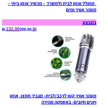
מחולל אוזון לבית ולמשרד – מכשיר אוזון ביתי –
מטהר אוויר ומים
במבצע
₪ 232.00
398.00‏ ₪
מטהר אוויר קטן לרכב/לבית- מגביר חמצן, אוזון
ויונים חיובים- באספקה מהירה